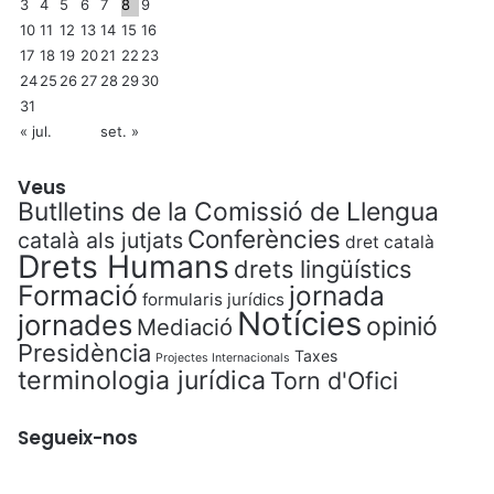
3
4
5
6
7
8
9
10
11
12
13
14
15
16
17
18
19
20
21
22
23
24
25
26
27
28
29
30
31
« jul.
set. »
Veus
Butlletins de la Comissió de Llengua
Conferències
català als jutjats
dret català
Drets Humans
drets lingüístics
Formació
jornada
formularis jurídics
Notícies
jornades
opinió
Mediació
Presidència
Taxes
Projectes Internacionals
terminologia jurídica
Torn d'Ofici
Segueix-nos