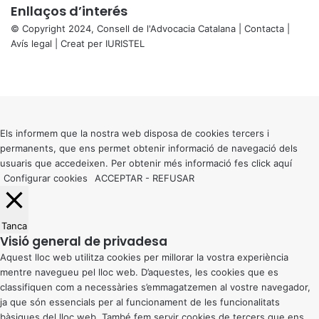
Enllaços d’interés
© Copyright 2024, Consell de l'Advocacia Catalana |
Contacta
|
Avís legal
| Creat per
IURISTEL
X
Facebook
X
WhatsApp
Telegram
Viber
Back
to
top
button
Els informem que la nostra web disposa de cookies tercers i
permanents, que ens permet obtenir informació de navegació dels
usuaris que accedeixen. Per obtenir més informació fes click
aquí
Configurar cookies
ACCEPTAR
-
REFUSAR
Tanca
Visió general de privadesa
Aquest lloc web utilitza cookies per millorar la vostra experiència
mentre navegueu pel lloc web. D’aquestes, les cookies que es
classifiquen com a necessàries s’emmagatzemen al vostre navegador,
ja que són essencials per al funcionament de les funcionalitats
bàsiques del lloc web. També fem servir cookies de tercers que ens