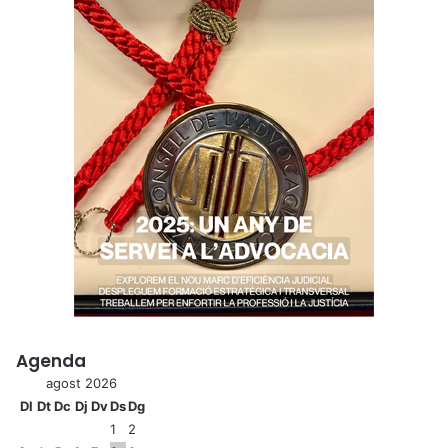
Agenda
agost 2026
Dl
Dt
Dc
Dj
Dv
Ds
Dg
1
2