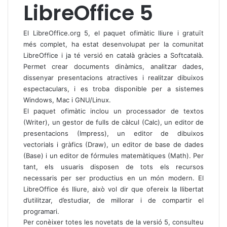
LibreOffice 5
El LibreOffice.org 5, el paquet ofimàtic lliure i gratuït
més complet, ha estat desenvolupat per la comunitat
LibreOffice i ja té versió en català gràcies a Softcatalà.
Permet crear documents dinàmics, analitzar dades,
dissenyar presentacions atractives i realitzar dibuixos
espectaculars, i es troba disponible per a sistemes
Windows, Mac i GNU/Linux.
El paquet ofimàtic inclou un processador de textos
(Writer), un gestor de fulls de càlcul (Calc), un editor de
presentacions (Impress), un editor de dibuixos
vectorials i gràfics (Draw), un editor de base de dades
(Base) i un editor de fórmules matemàtiques (Math). Per
tant, els usuaris disposen de tots els recursos
necessaris per ser productius en un món modern. El
LibreOffice és lliure, això vol dir que ofereix la llibertat
d’utilitzar, d’estudiar, de millorar i de compartir el
programari.
Per conèixer totes les novetats de la versió 5, consulteu