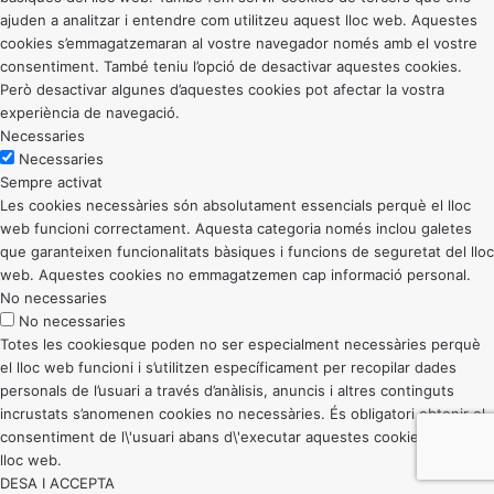
ajuden a analitzar i entendre com utilitzeu aquest lloc web. Aquestes
cookies s’emmagatzemaran al vostre navegador només amb el vostre
consentiment. També teniu l’opció de desactivar aquestes cookies.
Però desactivar algunes d’aquestes cookies pot afectar la vostra
experiència de navegació.
Necessaries
Necessaries
Sempre activat
Les cookies necessàries són absolutament essencials perquè el lloc
web funcioni correctament. Aquesta categoria només inclou galetes
que garanteixen funcionalitats bàsiques i funcions de seguretat del lloc
web. Aquestes cookies no emmagatzemen cap informació personal.
No necessaries
No necessaries
Totes les cookiesque poden no ser especialment necessàries perquè
el lloc web funcioni i s’utilitzen específicament per recopilar dades
personals de l’usuari a través d’anàlisis, anuncis i altres continguts
incrustats s’anomenen cookies no necessàries. És obligatori obtenir el
consentiment de l\'usuari abans d\'executar aquestes cookies al vostre
lloc web.
DESA I ACCEPTA