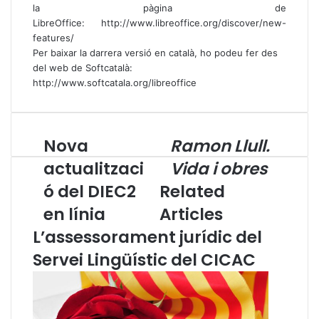
la pàgina de
LibreOffice:
http://www.libreoffice.org/discover/new-
features/
Per baixar la darrera versió en català, ho podeu fer des
del web de Softcatalà:
http://www.softcatala.org/libreoffice
Nova
Ramon Llull.
N
R
o
a
actualitzaci
Vida i obres
v
m
ó del DIEC2
Related
a
o
a
n
en línia
Articles
c
L
L’assessorament jurídic del
t
l
u
u
Servei Lingüístic del CICAC
a
l
l
l
i
.
t
V