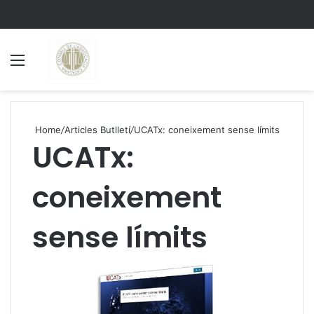
Menu
S
Home
/
Articles Butlletí
/
UCATx: coneixement sense límits
UCATx:
coneixement
sense límits