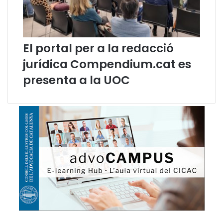
o
r
a
m
e
El portal per a la redacció
n
jurídica Compendium.cat es
t
l
presenta a la UOC
i
n
g
ü
í
s
t
i
c