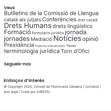
Veus
Butlletins de la Comissió de Llengua
Conferències
català als jutjats
dret català
Drets Humans
drets lingüístics
Formació
jornada
formularis jurídics
Notícies
jornades
opinió
Mediació
Presidència
Taxes
Projectes Internacionals
terminologia jurídica
Torn d'Ofici
Segueix-nos
Enllaços d’interés
© Copyright 2024, Consell de l'Advocacia Catalana |
Contacta
|
Avís legal
| Creat per
IURISTEL
X
Facebook
X
WhatsApp
Telegram
Viber
Back