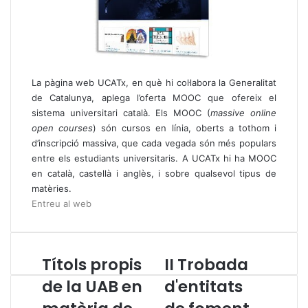
La pàgina web UCATx, en què hi col·labora la Generalitat
de Catalunya, aplega l’oferta MOOC que ofereix el
sistema universitari català. Els MOOC (
massive online
open courses
) són cursos en línia, oberts a tothom i
d’inscripció massiva, que cada vegada són més populars
entre els estudiants universitaris. A UCATx hi ha MOOC
en català, castellà i anglès, i sobre qualsevol tipus de
matèries.
Entreu al web
Títols propis
II Trobada
T
I
í
I
de la UAB en
d'entitats
t
T
o
r