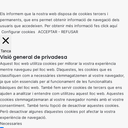
to
top
button
Els informem que la nostra web disposa de cookies tercers i
permanents, que ens permet obtenir informació de navegació dels
usuaris que accedeixen. Per obtenir més informació fes click
aquí
Configurar cookies
ACCEPTAR
-
REFUSAR
Tanca
Visió general de privadesa
Aquest lloc web utilitza cookies per millorar la vostra experiència
mentre navegueu pel lloc web. D’aquestes, les cookies que es
classifiquen com a necessàries s’emmagatzemen al vostre navegador,
ja que són essencials per al funcionament de les funcionalitats
bàsiques del lloc web. També fem servir cookies de tercers que ens
ajuden a analitzar i entendre com utilitzeu aquest lloc web. Aquestes
cookies s’emmagatzemaran al vostre navegador només amb el vostre
consentiment. També teniu l’opció de desactivar aquestes cookies.
Però desactivar algunes d’aquestes cookies pot afectar la vostra
experiència de navegació.
Necessaries