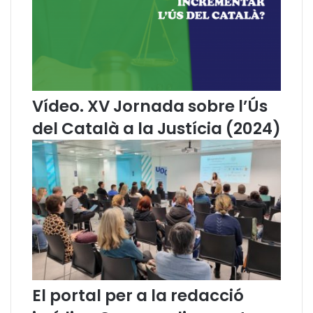
l
r
s
i
d
t
e
o
l
r
’
i
à
s
Vídeo. XV Jornada sobre l’Ús
m
d
del Català a la Justícia (2024)
b
e
i
P
t
a
j
r
u
l
r
a
í
C
d
a
i
t
c
a
r
l
e
a
El portal per a la redacció
f
n