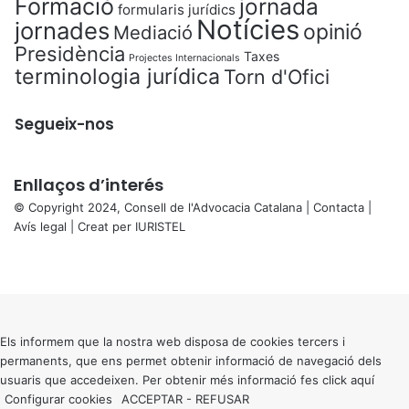
Formació
jornada
formularis jurídics
Notícies
jornades
opinió
Mediació
Presidència
Taxes
Projectes Internacionals
terminologia jurídica
Torn d'Ofici
Segueix-nos
Enllaços d’interés
© Copyright 2024, Consell de l'Advocacia Catalana |
Contacta
|
Avís legal
| Creat per
IURISTEL
X
Facebook
X
WhatsApp
Telegram
Viber
Back
to
top
button
Els informem que la nostra web disposa de cookies tercers i
permanents, que ens permet obtenir informació de navegació dels
usuaris que accedeixen. Per obtenir més informació fes click
aquí
Configurar cookies
ACCEPTAR
-
REFUSAR