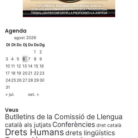
a
l
a
j
u
Agenda
s
agost 2026
t
Dl
Dt
Dc
Dj
Dv
Ds
Dg
í
1
2
c
3
4
5
6
7
8
9
i
10
11
12
13
14
15
16
a
17
18
19
20
21
22
23
24
25
26
27
28
29
30
31
« jul.
set. »
Veus
Butlletins de la Comissió de Llengua
Conferències
català als jutjats
dret català
Drets Humans
drets lingüístics