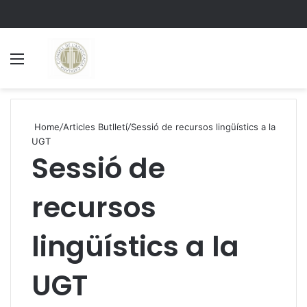
Menu
S
Home
/
Articles Butlletí
/
Sessió de recursos lingüístics a la
UGT
Sessió de
recursos
lingüístics a la
UGT