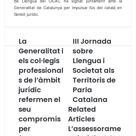
de Llengua del CICAC ha signat juntament amb la
Generalitat de Catalunya per impulsar l’ús del català en
l’àmbit jurídic.
La
III Jornada
L
I
a
I
Generalitat i
sobre
G
I
els col·legis
Llengua i
e
J
n
o
professional
Societat als
e
r
r
s de l’àmbit
n
Territoris de
a
a
jurídic
Parla
l
d
i
a
refermen el
Catalana
t
s
seu
Related
a
o
t
b
compromís
Articles
i
r
per
L’assessorame
e
e
l
L