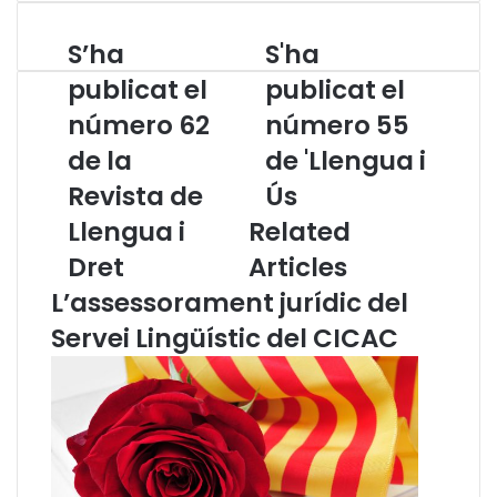
S’ha
S'ha
S
S
’
'
publicat el
publicat el
h
h
número 62
número 55
a
a
p
p
de la
de 'Llengua i
u
u
b
Revista de
b
Ús
l
l
Llengua i
Related
i
i
c
c
Dret
Articles
a
a
L’assessorament jurídic del
t
t
e
e
Servei Lingüístic del CICAC
l
l
n
n
ú
ú
m
m
e
e
r
r
o
o