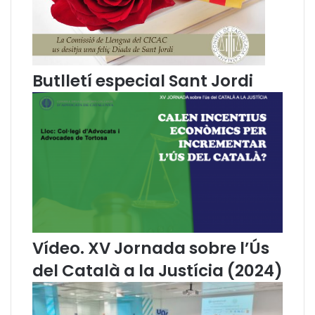
6
5
2
5
d
d
e
e
l
'
Butlletí especial Sant Jordi
a
L
R
l
e
e
v
n
i
g
s
u
t
a
a
i
d
Ú
e
s
L
Vídeo. XV Jornada sobre l’Ús
l
e
del Català a la Justícia (2024)
n
g
u