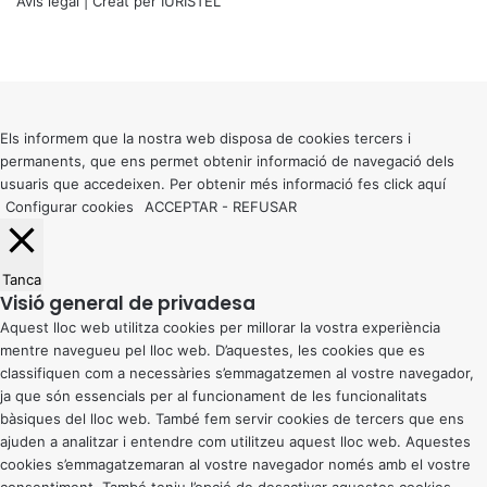
Avís legal
| Creat per
IURISTEL
X
Facebook
X
WhatsApp
Telegram
Viber
Back
to
top
button
Els informem que la nostra web disposa de cookies tercers i
permanents, que ens permet obtenir informació de navegació dels
usuaris que accedeixen. Per obtenir més informació fes click
aquí
Configurar cookies
ACCEPTAR
-
REFUSAR
Tanca
Visió general de privadesa
Aquest lloc web utilitza cookies per millorar la vostra experiència
mentre navegueu pel lloc web. D’aquestes, les cookies que es
classifiquen com a necessàries s’emmagatzemen al vostre navegador,
ja que són essencials per al funcionament de les funcionalitats
bàsiques del lloc web. També fem servir cookies de tercers que ens
ajuden a analitzar i entendre com utilitzeu aquest lloc web. Aquestes
cookies s’emmagatzemaran al vostre navegador només amb el vostre