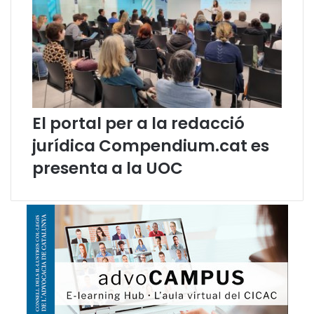
a
i
D
r
e
t
El portal per a la redacció
jurídica Compendium.cat es
presenta a la UOC