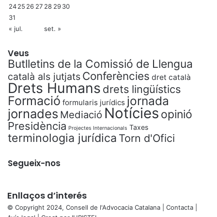
24
25
26
27
28
29
30
31
« jul.
set. »
Veus
Butlletins de la Comissió de Llengua
Conferències
català als jutjats
dret català
Drets Humans
drets lingüístics
Formació
jornada
formularis jurídics
Notícies
jornades
opinió
Mediació
Presidència
Taxes
Projectes Internacionals
terminologia jurídica
Torn d'Ofici
Segueix-nos
Enllaços d’interés
© Copyright 2024, Consell de l'Advocacia Catalana |
Contacta
|