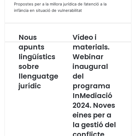
Propostes per a la millora jurídica de l’atenció a la
infància en situació de vulnerabilitat
Nous
Vídeo i
N
V
o
í
apunts
materials.
u
d
lingüístics
Webinar
s
e
a
o
sobre
inaugural
p
i
u
llenguatge
m
del
n
a
jurídic
programa
t
t
s
e
InMediació
l
r
2024. Noves
i
i
n
a
eines per a
g
l
la gestió del
ü
s
í
.
conflicte