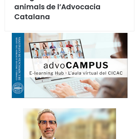
d
animals de l’Advocacia
e
Catalana
l
c
o
n
f
l
i
c
t
e