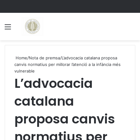
Menu
S
Home
/
Nota de premsa
/
L’advocacia catalana proposa
canvis normatius per millorar l’atenció a la infància més
vulnerable
L’advocacia
catalana
proposa canvis
normatius per