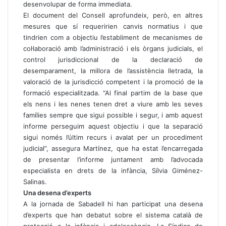
desenvolupar de forma immediata.
El document del Consell aprofundeix, però, en altres
mesures que sí requeririen canvis normatius i que
tindrien com a objectiu l’establiment de mecanismes de
col·laboració amb l’administració i els òrgans judicials, el
control jurisdiccional de la declaració de
desemparament, la millora de l’assistència lletrada, la
valoració de la jurisdicció competent i la promoció de la
formació especialitzada. “Al final partim de la base que
els nens i les nenes tenen dret a viure amb les seves
famílies sempre que sigui possible i segur, i amb aquest
informe perseguim aquest objectiu i que la separació
sigui només l’últim recurs i avalat per un procediment
judicial”, assegura Martínez, que ha estat l’encarregada
de presentar l’informe juntament amb l’advocada
especialista en drets de la infància, Sílvia Giménez-
Salinas.
Una desena d’experts
A la jornada de Sabadell hi han participat una desena
d’experts que han debatut sobre el sistema català de
protecció a la infància i adolescència. La Síndica de