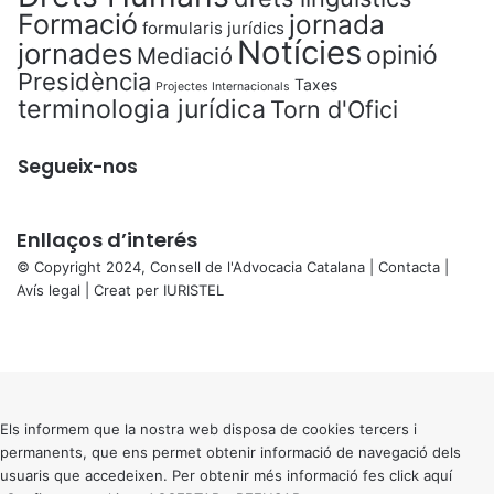
Formació
jornada
formularis jurídics
Notícies
jornades
opinió
Mediació
Presidència
Taxes
Projectes Internacionals
terminologia jurídica
Torn d'Ofici
Segueix-nos
Enllaços d’interés
© Copyright 2024, Consell de l'Advocacia Catalana |
Contacta
|
Avís legal
| Creat per
IURISTEL
X
Facebook
X
WhatsApp
Telegram
Viber
Back
to
top
button
Els informem que la nostra web disposa de cookies tercers i
permanents, que ens permet obtenir informació de navegació dels
usuaris que accedeixen. Per obtenir més informació fes click
aquí