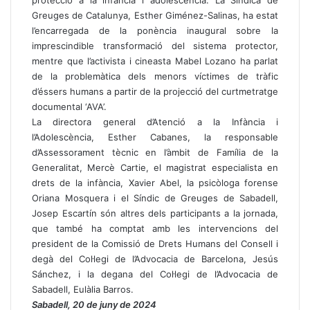
Greuges de Catalunya, Esther Giménez-Salinas, ha estat
l’encarregada de la ponència inaugural sobre la
imprescindible transformació del sistema protector,
mentre que l’activista i cineasta Mabel Lozano ha parlat
de la problemàtica dels menors víctimes de tràfic
d’éssers humans a partir de la projecció del curtmetratge
documental ‘AVA’.
La directora general d’Atenció a la Infància i
l’Adolescència, Esther Cabanes, la responsable
d’Assessorament tècnic en l’àmbit de Família de la
Generalitat, Mercè Cartie, el magistrat especialista en
drets de la infància, Xavier Abel, la psicòloga forense
Oriana Mosquera i el Síndic de Greuges de Sabadell,
Josep Escartín són altres dels participants a la jornada,
que també ha comptat amb les intervencions del
president de la Comissió de Drets Humans del Consell i
degà del Col·legi de l’Advocacia de Barcelona, Jesús
Sánchez, i la degana del Col·legi de l’Advocacia de
Sabadell, Eulàlia Barros.
Sabadell, 20 de juny de 2024