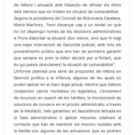
de millora i actuació amb l’objectiu de blindar els drets
dels menors que es troben en situació de vulnerabilitat.
Segons la presidenta del Consell de l’Advocacia Catalana,
Marta Martínez, “hem d’avançar cap a un model en què
no tot depengui només de les decisions administratives
a l’hora d’abordar la situació d’un menor, sinó que hi hagi
una major intervenció de l’autoritat judicial, amb tots els
procediments jurídics que ens han de permetre garantir
que sempre es pren la millor decisió per a l’infant, que
és qui pateix directament la situació de vulnerabilitat”.
L’informe planteja una sèrie de propostes de millora en
l’atenció jurídica a la infància, algunes de les quals es
poden aplicar en el marc legal actual, mentre que d’altres
comporten canvis normatius i/o legislatius. L’increment
de recursos en suport de les famílies, la incorporació de
solucions de consens en el procés administratiu a través
de la mediació, més garanties en l’assistència lletrada en
la fase administrativa o aplicar mesures relatives al
contacte que han de mantenir els menors tutelats amb
la família són algunes de les actuacions que es podrien