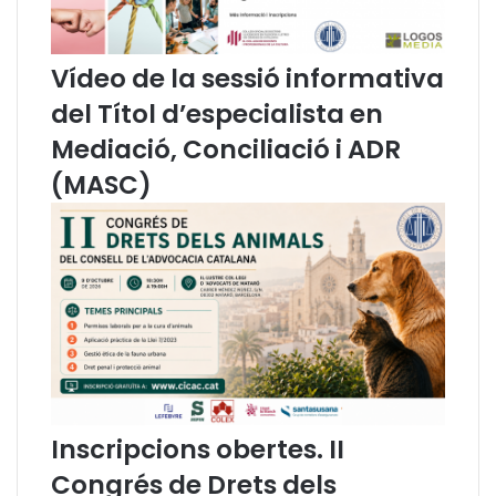
o
v
e
Vídeo de la sessió informativa
s
del Títol d’especialista en
e
i
Mediació, Conciliació i ADR
n
e
(MASC)
s
p
e
r
a
l
a
g
e
s
t
Inscripcions obertes. II
i
Congrés de Drets dels
ó