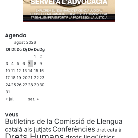
Agenda
agost 2026
Dl
Dt
Dc
Dj
Dv
Ds
Dg
1
2
3
4
5
6
7
8
9
10
11
12
13
14
15
16
17
18
19
20
21
22
23
24
25
26
27
28
29
30
31
« jul.
set. »
Veus
Butlletins de la Comissió de Llengua
Conferències
català als jutjats
dret català
Drets Humans
drets lingüístics