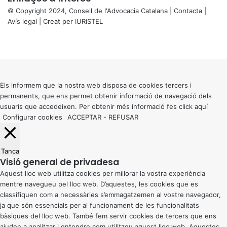
© Copyright 2024, Consell de l'Advocacia Catalana |
Contacta
|
Avís legal
| Creat per
IURISTEL
X
Facebook
X
WhatsApp
Telegram
Viber
Back
to
top
button
Els informem que la nostra web disposa de cookies tercers i
permanents, que ens permet obtenir informació de navegació dels
usuaris que accedeixen. Per obtenir més informació fes click
aquí
Configurar cookies
ACCEPTAR
-
REFUSAR
Tanca
Visió general de privadesa
Aquest lloc web utilitza cookies per millorar la vostra experiència
mentre navegueu pel lloc web. D’aquestes, les cookies que es
classifiquen com a necessàries s’emmagatzemen al vostre navegador,
ja que són essencials per al funcionament de les funcionalitats
bàsiques del lloc web. També fem servir cookies de tercers que ens
ajuden a analitzar i entendre com utilitzeu aquest lloc web. Aquestes