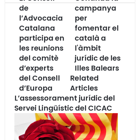
l
o
de
campanya
C
n
l’Advocacia
per
o
t
n
i
Catalana
fomentar el
s
n
e
participa en
u
català a
l
a
les reunions
l'àmbit
l
l
d
a
del comitè
jurídic de les
e
c
d’experts
Illes Balears
l
a
’
m
del Consell
Related
A
p
d’Europa
Articles
d
a
v
n
L’assessorament jurídic del
o
y
Servei Lingüístic del CICAC
c
a
a
p
c
e
i
r
a
f