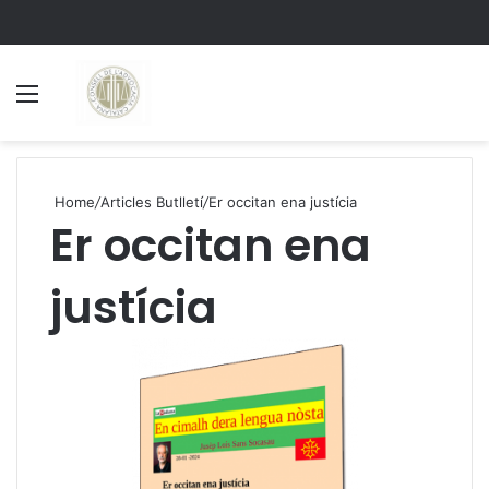
Menu
S
Home
/
Articles Butlletí
/
Er occitan ena justícia
Er occitan ena
justícia