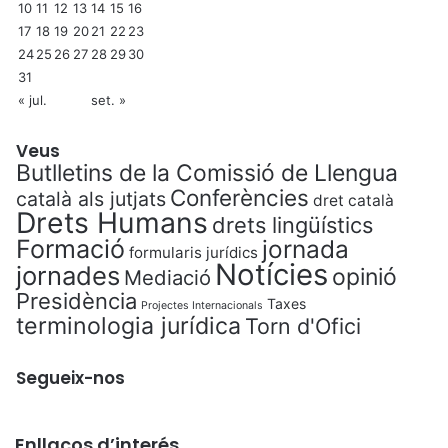
10
11
12
13
14
15
16
17
18
19
20
21
22
23
24
25
26
27
28
29
30
31
« jul.
set. »
Veus
Butlletins de la Comissió de Llengua
Conferències
català als jutjats
dret català
Drets Humans
drets lingüístics
Formació
jornada
formularis jurídics
Notícies
jornades
opinió
Mediació
Presidència
Taxes
Projectes Internacionals
terminologia jurídica
Torn d'Ofici
Segueix-nos
Enllaços d’interés