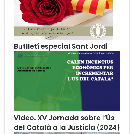
C
o
a
m
t
e
a
n
l
t
a
a
n
r
Butlletí especial Sant Jordi
a
e
p
l
a
c
r
a
t
t
i
a
c
l
i
à
p
a
a
l
e
'
n
à
Vídeo. XV Jornada sobre l’Ús
l
m
del Català a la Justícia (2024)
e
b
s
i