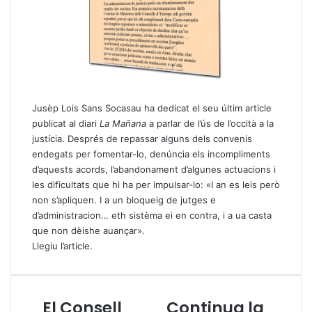
Jusèp Lois Sans Socasau ha dedicat el seu últim article
publicat al diari
La Mañana
a parlar de l’ús de l’occità a la
justícia. Després de repassar alguns dels convenis
endegats per fomentar-lo, denúncia els incompliments
d’aquests acords, l’abandonament d’algunes actuacions i
les dificultats que hi ha per impulsar-lo: «I an es leis però
non s’apliquen. I a un bloqueig de jutges e
d’administracion… eth sistèma ei en contra, i a ua casta
que non dèishe auançar».
Llegiu l’article
.
El Consell
Continua la
E
C