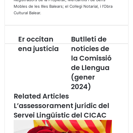
Mobles de les Illes Balears; el Col·legi Notarial, i l’Obra
Cultural Balear.
Er occitan
Butlletí de
E
B
r
u
ena justícia
notícies de
o
t
la Comissió
c
l
c
l
de Llengua
i
e
t
t
(gener
a
í
2024)
n
d
e
e
Related Articles
n
n
L’assessorament jurídic del
a
o
j
t
Servei Lingüístic del CICAC
u
í
s
c
t
i