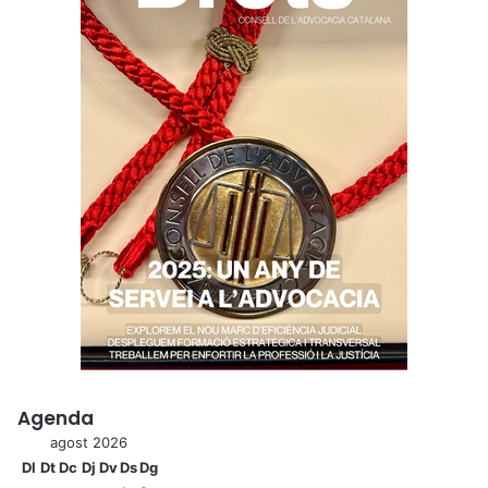
Agenda
agost 2026
Dl
Dt
Dc
Dj
Dv
Ds
Dg