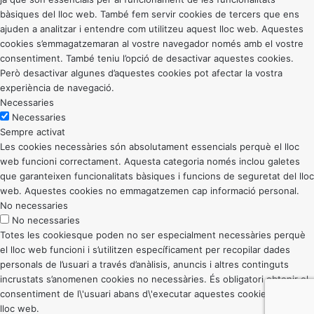
bàsiques del lloc web. També fem servir cookies de tercers que ens
ajuden a analitzar i entendre com utilitzeu aquest lloc web. Aquestes
cookies s’emmagatzemaran al vostre navegador només amb el vostre
consentiment. També teniu l’opció de desactivar aquestes cookies.
Però desactivar algunes d’aquestes cookies pot afectar la vostra
experiència de navegació.
Necessaries
Necessaries
Sempre activat
Les cookies necessàries són absolutament essencials perquè el lloc
web funcioni correctament. Aquesta categoria només inclou galetes
que garanteixen funcionalitats bàsiques i funcions de seguretat del lloc
web. Aquestes cookies no emmagatzemen cap informació personal.
No necessaries
No necessaries
Totes les cookiesque poden no ser especialment necessàries perquè
el lloc web funcioni i s’utilitzen específicament per recopilar dades
personals de l’usuari a través d’anàlisis, anuncis i altres continguts
incrustats s’anomenen cookies no necessàries. És obligatori obtenir el
consentiment de l\'usuari abans d\'executar aquestes cookies al vostre
lloc web.