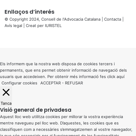
Enllaços d’interés
© Copyright 2024, Consell de l'Advocacia Catalana |
Contacta
|
Avís legal
| Creat per
IURISTEL
X
Facebook
X
WhatsApp
Telegram
Viber
Back
to
top
button
Els informem que la nostra web disposa de cookies tercers i
permanents, que ens permet obtenir informació de navegació dels
usuaris que accedeixen. Per obtenir més informació fes click
aquí
Configurar cookies
ACCEPTAR
-
REFUSAR
Tanca
Visió general de privadesa
Aquest lloc web utilitza cookies per millorar la vostra experiència
mentre navegueu pel lloc web. D’aquestes, les cookies que es
classifiquen com a necessàries s’emmagatzemen al vostre navegador,
ja que són essencials per al funcionament de les funcionalitats