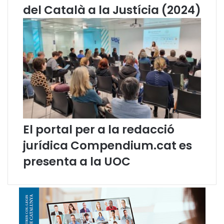
u
del Català a la Justícia (2024)
a
(
g
e
n
e
r
2
0
2
4
El portal per a la redacció
)
jurídica Compendium.cat es
presenta a la UOC