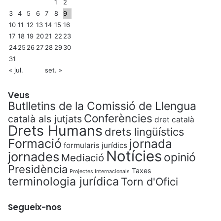
1
2
3
4
5
6
7
8
9
10
11
12
13
14
15
16
17
18
19
20
21
22
23
24
25
26
27
28
29
30
31
« jul.
set. »
Veus
Butlletins de la Comissió de Llengua
Conferències
català als jutjats
dret català
Drets Humans
drets lingüístics
Formació
jornada
formularis jurídics
Notícies
jornades
opinió
Mediació
Presidència
Taxes
Projectes Internacionals
terminologia jurídica
Torn d'Ofici
Segueix-nos