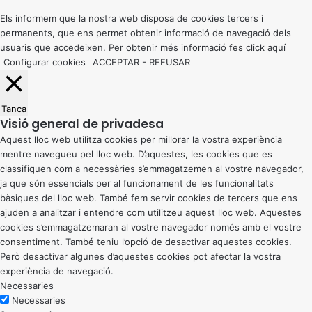
top
button
Els informem que la nostra web disposa de cookies tercers i
permanents, que ens permet obtenir informació de navegació dels
usuaris que accedeixen. Per obtenir més informació fes click
aquí
Configurar cookies
ACCEPTAR
-
REFUSAR
Tanca
Visió general de privadesa
Aquest lloc web utilitza cookies per millorar la vostra experiència
mentre navegueu pel lloc web. D’aquestes, les cookies que es
classifiquen com a necessàries s’emmagatzemen al vostre navegador,
ja que són essencials per al funcionament de les funcionalitats
bàsiques del lloc web. També fem servir cookies de tercers que ens
ajuden a analitzar i entendre com utilitzeu aquest lloc web. Aquestes
cookies s’emmagatzemaran al vostre navegador només amb el vostre
consentiment. També teniu l’opció de desactivar aquestes cookies.
Però desactivar algunes d’aquestes cookies pot afectar la vostra
experiència de navegació.
Necessaries
Necessaries