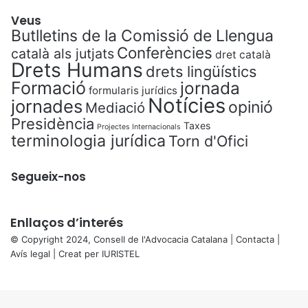
Veus
Butlletins de la Comissió de Llengua
Conferències
català als jutjats
dret català
Drets Humans
drets lingüístics
Formació
jornada
formularis jurídics
Notícies
jornades
opinió
Mediació
Presidència
Taxes
Projectes Internacionals
terminologia jurídica
Torn d'Ofici
Segueix-nos
Enllaços d’interés
© Copyright 2024, Consell de l'Advocacia Catalana |
Contacta
|
Avís legal
| Creat per
IURISTEL
X
Back
to