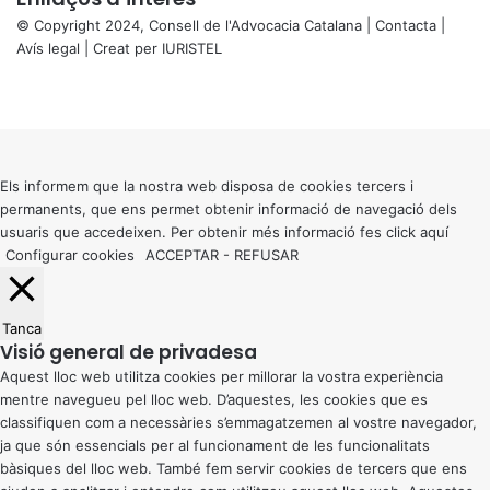
© Copyright 2024, Consell de l'Advocacia Catalana |
Contacta
|
Avís legal
| Creat per
IURISTEL
X
Facebook
X
WhatsApp
Telegram
Viber
Back
to
top
button
Els informem que la nostra web disposa de cookies tercers i
permanents, que ens permet obtenir informació de navegació dels
usuaris que accedeixen. Per obtenir més informació fes click
aquí
Configurar cookies
ACCEPTAR
-
REFUSAR
Tanca
Visió general de privadesa
Aquest lloc web utilitza cookies per millorar la vostra experiència
mentre navegueu pel lloc web. D’aquestes, les cookies que es
classifiquen com a necessàries s’emmagatzemen al vostre navegador,
ja que són essencials per al funcionament de les funcionalitats
bàsiques del lloc web. També fem servir cookies de tercers que ens