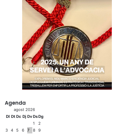
Agenda
agost 2026
Dl
Dt
Dc
Dj
Dv
Ds
Dg
1
2
3
4
5
6
7
8
9