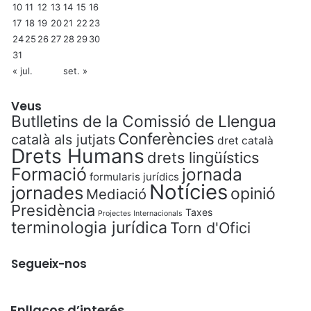
10
11
12
13
14
15
16
17
18
19
20
21
22
23
24
25
26
27
28
29
30
31
« jul.
set. »
Veus
Butlletins de la Comissió de Llengua
Conferències
català als jutjats
dret català
Drets Humans
drets lingüístics
Formació
jornada
formularis jurídics
Notícies
jornades
opinió
Mediació
Presidència
Taxes
Projectes Internacionals
terminologia jurídica
Torn d'Ofici
Segueix-nos
Enllaços d’interés