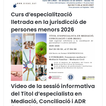
i
b
c
l
a
i
Curs d’especialització
r
g
lletrada en la jurisdicció de
e
a
l
c
persones menors 2026
s
i
e
o
r
n
v
s
e
i
i
c
a
o
m
n
b
t
u
r
n
a
Vídeo de la sessió informativa
i
c
n
t
del Títol d’especialista en
c
e
Mediació, Conciliació i ADR
r
s
e