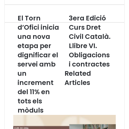
El Torn
3era Edició
E
3
l
e
d’Ofici inicia
Curs Dret
T
r
una nova
Civil Català.
o
a
r
E
etapa per
Llibre VI.
n
d
d
dignificar el
i
Obligacions
’
c
servei amb
i contractes
O
i
f
ó
un
Related
i
C
increment
Articles
c
u
i
r
del 11% en
i
s
tots els
n
D
i
r
mòduls
c
e
i
t
a
C