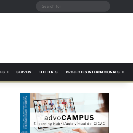
X
Search
for
EES
SERVEIS
UTILITATS
PROJECTES INTERNACIONALS