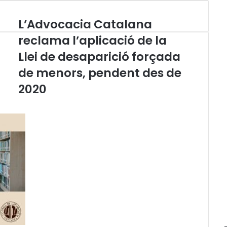
d
L’Advocacia Catalana
L
’
reclama l’aplicació de la
A
Llei de desaparició forçada
d
v
de menors, pendent des de
o
c
2020
a
c
i
a
C
a
t
a
l
a
n
a
r