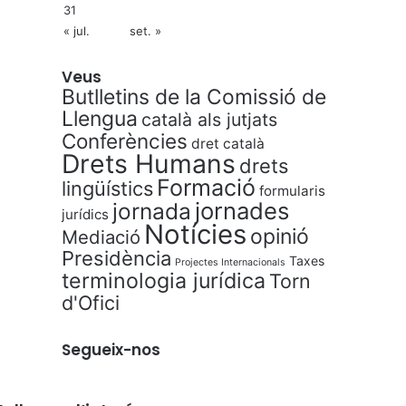
31
« jul.
set. »
Veus
Butlletins de la Comissió de
Llengua
català als jutjats
Conferències
dret català
Drets Humans
drets
Formació
lingüístics
formularis
jornades
jornada
jurídics
Notícies
opinió
Mediació
Presidència
Taxes
Projectes Internacionals
terminologia jurídica
Torn
d'Ofici
Segueix-nos