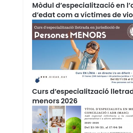
Mòdul d’especialització en l
à
c
d’edat com a víctimes de vi
i
d
G
a
r
c
i
a
-
P
l
a
Curs d’especialització lletra
n
a
menors 2026
s
,
M
.
A