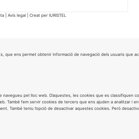
d
a
ta
|
Avís legal
| Creat per
IURISTEL
d
e
m
e
n
o
s, que ens permet obtenir informació de navegació dels usuaris que ac
r
s
,
p
e
n
ntre navegueu pel lloc web. D’aquestes, les cookies que es classifiquen
d
 web. També fem servir cookies de tercers que ens ajuden a analitzar i 
e
. També teniu l’opció de desactivar aquestes cookies. Però desactivar
n
t
d
e
s