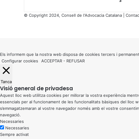
l
T
© Copyright 2024, Consell de l'Advocacia Catalana |
Contac
e
X
r
Facebook
X
WhatsApp
Telegram
Viber
c
Back
e
to
r
top
S
button
Els informem que la nostra web disposa de cookies tercers i permanent
e
Configurar cookies
ACCEPTAR
-
REFUSAR
c
t
o
Tanca
r
Visió general de privadesa
,
Aquest lloc web utilitza cookies per millorar la vostra experiència me
p
essencials per al funcionament de les funcionalitats bàsiques del lloc
r
s’emmagatzemaran al vostre navegador només amb el vostre consentiment
e
navegació.
m
Necessaries
i
Necessaries
s
Sempre activat
‘