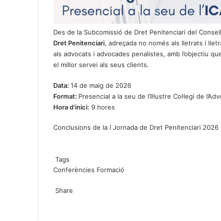
Des de la Subcomissió de Dret Penitenciari del Consel
Dret Penitenciari
, adreçada no només als lletrats i lle
als advocats i advocades penalistes, amb l’objectiu qu
el millor servei als seus clients.
Data:
14 de maig de 2026
Format:
Presencial a la seu de l’Il·lustre Col·legi de l’
Hora d’inici:
9 hores
Conclusions de la I Jornada de Dret Penitenciari 2026
Tags
Conferències
Formació
X
W
T
Share
h
e
X
a
l
W
T
S
P
t
e
h
e
h
r