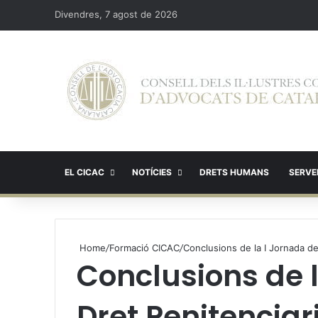
Divendres, 7 agost de 2026
EL CICAC
NOTÍCIES
DRETS HUMANS
SERVEI
Home
/
Formació CICAC
/
Conclusions de la I Jornada de
Conclusions de 
Dret Penitenciar