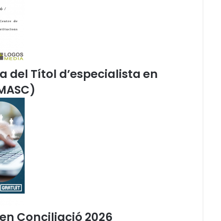
L
l
e
i
d
e
d
a del Títol d’especialista en
e
(MASC)
s
a
p
a
r
i
c
i
ó
f
o
r
ç
en Conciliació 2026
a