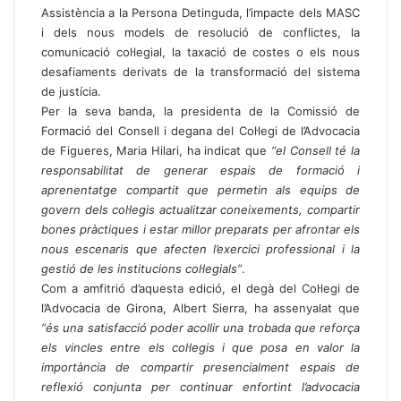
Assistència a la Persona Detinguda, l’impacte dels MASC
i dels nous models de resolució de conflictes, la
comunicació col·legial, la taxació de costes o els nous
desafiaments derivats de la transformació del sistema
de justícia.
Per la seva banda, la presidenta de la Comissió de
Formació del Consell i degana del Col·legi de l’Advocacia
de Figueres, Maria Hilari, ha indicat que
“
el Consell té la
responsabilitat de generar espais de formació i
aprenentatge compartit que permetin als equips de
govern dels col·legis actualitzar coneixements, compartir
bones pràctiques i estar millor preparats per afrontar els
nous escenaris que afecten l
’
exercici professional i la
gestió de les institucions col·legials”
.
Com a amfitrió d’aquesta edició, el degà del Col·legi de
l’Advocacia de Girona, Albert Sierra, ha assenyalat que
“é
s una satisfacció poder acollir una trobada que reforça
els vincles entre els col·legis i que posa en valor la
importància de compartir presencialment espais de
reflexió conjunta per continuar enfortint l
’
advocacia