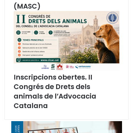
l
d
(MASC)
m
e
o
l
d
1
e
1
l
%
d
e
e
n
j
t
u
o
s
t
t
s
Inscripcions obertes. II
í
e
Congrés de Drets dels
c
l
i
s
animals de l’Advocacia
a
m
Catalana
ò
d
u
l
s