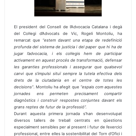
El president del Consell de l’Advocacia Catalana i degà
del Col·legi d’Advocats de Vic, Rogeli Montoliu, ha
remarcat que
“
estem davant una etapa de redefinició
profunda del sistema de justícia i del paper que hi ha de
jugar l
’
advocacia, i els col·legis hem de participar
activament en aquest procés de transformació, defensar
les garanties professionals i assegurar que qualsevol
canvi que s
’
impulsi situï sempre la tutela efectiva dels
drets de la ciutadania en el centre de totes les
decisions”
. Montoliu ha afegit que
“espais com aquestes
jornades ens permeten precisament compartir
diagnòstics i construir respostes conjuntes davant els
grans reptes de futur de la professió”.
Durant aquesta primera jornada s’han desenvolupat
diversos tallers de treball centrats en qüestions
especialment sensibles per al present i futur de l’exercici
professional, entre elles la sostenibilitat del Torn d’Ofici i