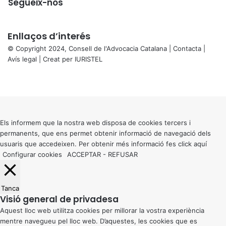
Segueix-nos
Enllaços d’interés
© Copyright 2024, Consell de l'Advocacia Catalana |
Contacta
|
Avís legal
| Creat per
IURISTEL
X
Facebook
X
WhatsApp
Telegram
Viber
Back
to
top
button
Els informem que la nostra web disposa de cookies tercers i
permanents, que ens permet obtenir informació de navegació dels
usuaris que accedeixen. Per obtenir més informació fes click
aquí
Configurar cookies
ACCEPTAR
-
REFUSAR
Tanca
Visió general de privadesa
Aquest lloc web utilitza cookies per millorar la vostra experiència
mentre navegueu pel lloc web. D’aquestes, les cookies que es