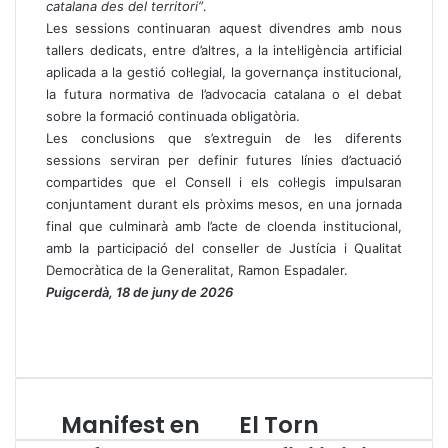
catalana des del territori”
.
Les sessions continuaran aquest divendres amb nous
tallers dedicats, entre d’altres, a la intel·ligència artificial
aplicada a la gestió col·legial, la governança institucional,
la futura normativa de l’advocacia catalana o el debat
sobre la formació continuada obligatòria.
Les conclusions que s’extreguin de les diferents
sessions serviran per definir futures línies d’actuació
compartides que el Consell i els col·legis impulsaran
conjuntament durant els pròxims mesos, en una jornada
final que culminarà amb l’acte de cloenda institucional,
amb la participació del conseller de Justícia i Qualitat
Democràtica de la Generalitat, Ramon Espadaler.
Puigcerdà, 18 de juny de 2026
Manifest en
El Torn
M
E
a
l