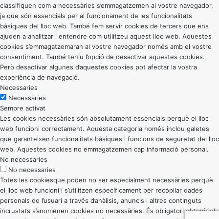
classifiquen com a necessàries s’emmagatzemen al vostre navegador,
ja que són essencials per al funcionament de les funcionalitats
bàsiques del lloc web. També fem servir cookies de tercers que ens
ajuden a analitzar i entendre com utilitzeu aquest lloc web. Aquestes
cookies s’emmagatzemaran al vostre navegador només amb el vostre
consentiment. També teniu l’opció de desactivar aquestes cookies.
Però desactivar algunes d’aquestes cookies pot afectar la vostra
experiència de navegació.
Necessaries
Necessaries
Sempre activat
Les cookies necessàries són absolutament essencials perquè el lloc
web funcioni correctament. Aquesta categoria només inclou galetes
que garanteixen funcionalitats bàsiques i funcions de seguretat del lloc
web. Aquestes cookies no emmagatzemen cap informació personal.
No necessaries
No necessaries
Totes les cookiesque poden no ser especialment necessàries perquè
el lloc web funcioni i s’utilitzen específicament per recopilar dades
personals de l’usuari a través d’anàlisis, anuncis i altres continguts
incrustats s’anomenen cookies no necessàries. És obligatori obtenir el