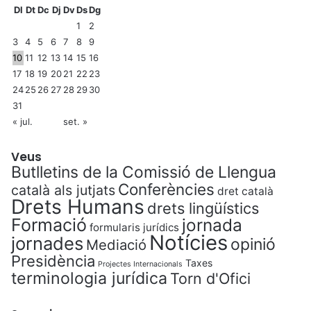
Dl
Dt
Dc
Dj
Dv
Ds
Dg
1
2
3
4
5
6
7
8
9
10
11
12
13
14
15
16
17
18
19
20
21
22
23
24
25
26
27
28
29
30
31
« jul.
set. »
Veus
Butlletins de la Comissió de Llengua
Conferències
català als jutjats
dret català
Drets Humans
drets lingüístics
Formació
jornada
formularis jurídics
Notícies
jornades
opinió
Mediació
Presidència
Taxes
Projectes Internacionals
terminologia jurídica
Torn d'Ofici