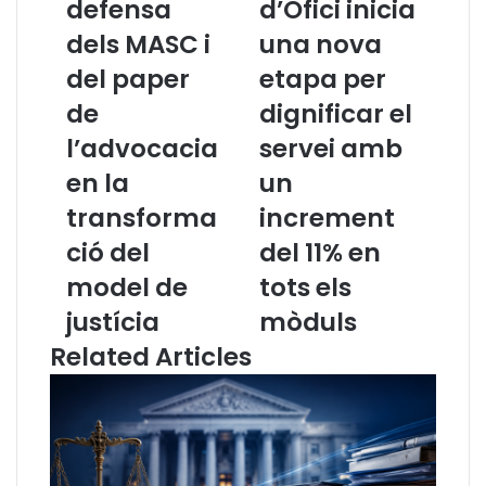
defensa
d’Ofici inicia
n
T
dels MASC i
una nova
i
o
f
r
del paper
etapa per
e
n
s
de
d
dignificar el
t
’
l’advocacia
servei amb
e
O
n
f
en la
un
d
i
transforma
increment
e
c
f
i
ció del
del 11% en
e
i
model de
tots els
n
n
s
i
justícia
mòduls
a
c
Related Articles
d
i
e
a
l
u
s
n
M
a
A
n