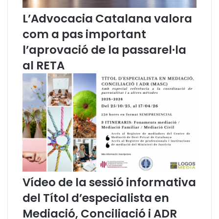
i
l
L’Advocacia Catalana valora
a
s
e
e
com a pas important
n
r
l’aprovació de la passarel·la
l
v
a
e
al RETA
t
i
r
a
a
m
n
b
s
u
f
n
o
i
r
n
m
c
a
r
c
e
Vídeo de la sessió informativa
i
m
del Títol d’especialista en
ó
e
d
n
Mediació, Conciliació i ADR
e
t