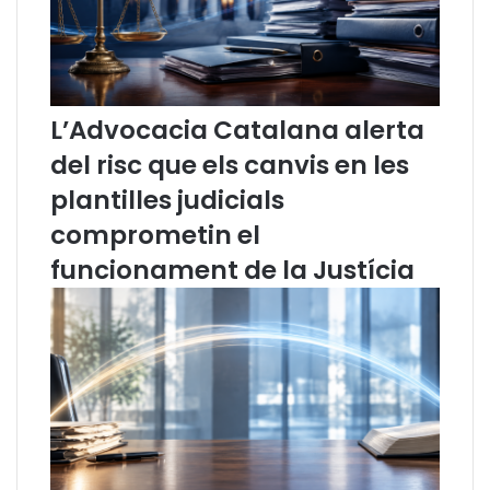
S
o
C
v
i
a
d
e
e
t
l
a
L’Advocacia Catalana alerta
p
p
del risc que els canvis en les
a
a
p
p
plantilles judicials
e
e
comprometin el
r
r
d
d
funcionament de la Justícia
e
i
l
g
’
n
a
i
d
f
v
i
o
c
c
a
a
r
c
e