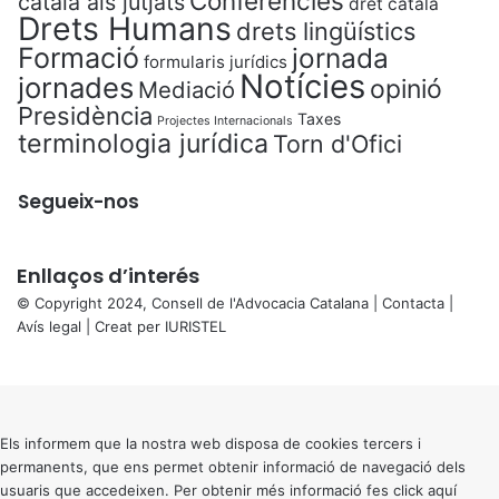
Conferències
català als jutjats
dret català
Drets Humans
drets lingüístics
Formació
jornada
formularis jurídics
Notícies
jornades
opinió
Mediació
Presidència
Taxes
Projectes Internacionals
terminologia jurídica
Torn d'Ofici
Segueix-nos
Enllaços d’interés
© Copyright 2024, Consell de l'Advocacia Catalana |
Contacta
|
Avís legal
| Creat per
IURISTEL
X
Back
to
top
button
Els informem que la nostra web disposa de cookies tercers i
permanents, que ens permet obtenir informació de navegació dels
usuaris que accedeixen. Per obtenir més informació fes click
aquí