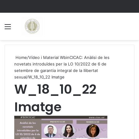
Menu
S
Home
/
Vídeo i Material WbinCICAC: Anàlisi de les
novetats introduïdes per la LO 10/2022 de 6 de
setembre de garantia integral de la llibertat
sexual
/
W_18_10_22 Imatge
W_18_10_22
Imatge