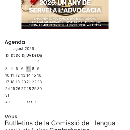
Agenda
agost 2026
Dl
Dt
Dc
Dj
Dv
Ds
Dg
1
2
3
4
5
6
7
8
9
10
11
12
13
14
15
16
17
18
19
20
21
22
23
24
25
26
27
28
29
30
31
« jul.
set. »
Veus
Butlletins de la Comissió de Llengua