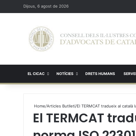
Dijous, 6 agost de 2026
EL CICAC
NOTÍCIES
DRETS HUMANS
SERVEI
Home
/
Articles Butlletí
/
El TERMCAT tradueix al català 
El TERMCAT tradu
norma ISO 22301 