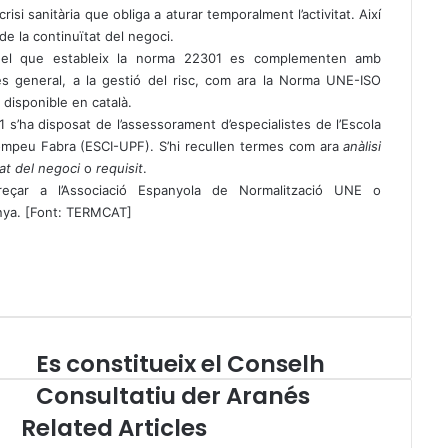
i sanitària que obliga a aturar temporalment l’activitat. Així
 de la continuïtat del negoci.
m el que estableix la norma 22301 es complementen amb
 general, a la gestió del risc, com ara la Norma UNE-ISO
 disponible en català.
1 s’ha disposat de l’assessorament d’especialistes de l’Escola
Pompeu Fabra (ESCI-UPF). S’hi recullen termes com ara
anàlisi
at del negoci
o
requisit
.
eçar a l’Associació Espanyola de Normalització UNE o
lunya. [Font: TERMCAT]
Es constitueix el Conselh
E
s
Consultatiu der Aranés
c
Related Articles
o
n