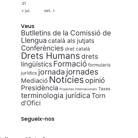
31
« jul.
set. »
Veus
Butlletins de la Comissió de
Llengua
català als jutjats
Conferències
dret català
Drets Humans
drets
Formació
lingüístics
formularis
jornades
jornada
jurídics
Notícies
opinió
Mediació
Presidència
Taxes
Projectes Internacionals
terminologia jurídica
Torn
d'Ofici
Segueix-nos