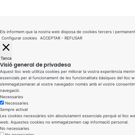
t
Facebook
X
WhatsApp
Telegram
Viber
a
Back
l
to
a
top
n
button
Els informem que la nostra web disposa de cookies tercers i permanent
a
Configurar cookies
ACCEPTAR
-
REFUSAR
i
l
’
E
Tanca
Visió general de privadesa
d
i
Aquest lloc web utilitza cookies per millorar la vostra experiència me
t
essencials per al funcionament de les funcionalitats bàsiques del lloc
o
s’emmagatzemaran al vostre navegador només amb el vostre consentiment
r
navegació.
i
Necessaries
a
Necessaries
l
Sempre activat
v
Les cookies necessàries són absolutament essencials perquè el lloc web
L
web. Aquestes cookies no emmagatzemen cap informació personal.
e
No necessaries
x
No necessaries