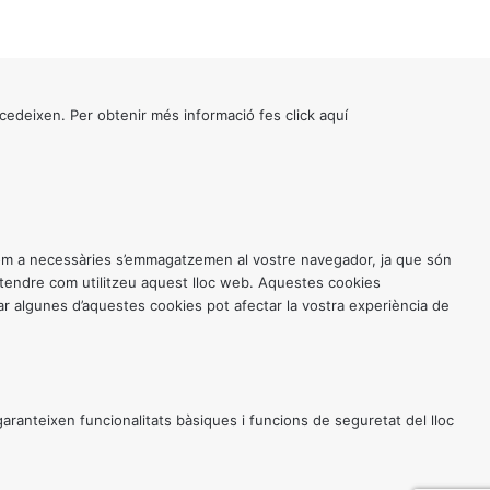
cedeixen. Per obtenir més informació fes click
aquí
 com a necessàries s’emmagatzemen al vostre navegador, ja que són
entendre com utilitzeu aquest lloc web. Aquestes cookies
 algunes d’aquestes cookies pot afectar la vostra experiència de
anteixen funcionalitats bàsiques i funcions de seguretat del lloc