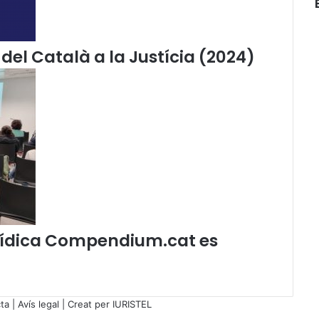
u
l
t
a
del Català a la Justícia (2024)
t
i
u
d
e
r
A
r
a
n
é
s
jurídica Compendium.cat es
ta
|
Avís legal
| Creat per
IURISTEL