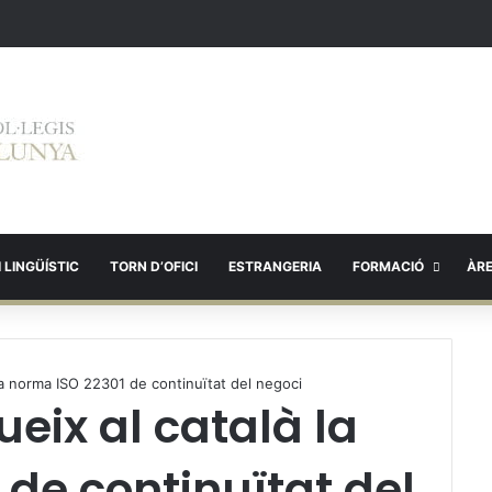
 LINGÜÍSTIC
TORN D’OFICI
ESTRANGERIA
FORMACIÓ
ÀR
la norma ISO 22301 de continuïtat del negoci
eix al català la
de continuïtat del