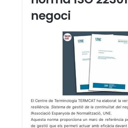
negoci
X
W
T
h
e
a
l
t
e
s
g
A
r
p
a
p
m
El Centre de Terminologia TERMCAT ha elaborat la ve
resiliència. Sistema de gestió de la continuïtat del ne
l’Associació Espanyola de Normalització, UNE.
Aquesta norma proporciona un marc de referència per
de gestió que els permeti actuar amb eficàcia davan