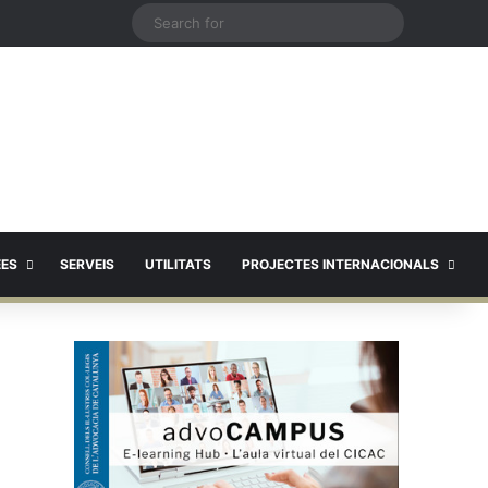
X
Search
for
EES
SERVEIS
UTILITATS
PROJECTES INTERNACIONALS