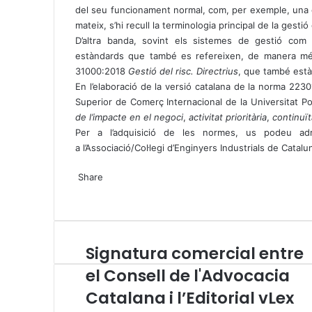
del seu funcionament normal, com, per exemple, una cris
mateix, s’hi recull la terminologia principal de la gestió
D’altra banda, sovint els sistemes de gestió co
estàndards que també es refereixen, de manera més
31000:2018
Gestió del risc. Directrius
, que també està
En l’elaboració de la versió catalana de la norma 2230
Superior de Comerç Internacional de la Universitat 
de l’impacte en el negoci
,
activitat prioritària
,
continuït
Per a l’adquisició de les normes, us podeu adr
a l’Associació/Col·legi d’Enginyers Industrials de Cata
X
W
T
Share
h
e
X
a
l
W
T
S
P
t
e
h
e
h
r
s
g
a
l
a
i
A
r
t
e
r
n
Signatura comercial entre
S
p
a
s
g
e
t
i
p
m
A
r
v
el Consell de l'Advocacia
g
p
a
i
Catalana i l’Editorial vLex
n
p
m
a
a
E