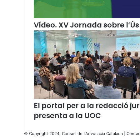
o
n
s
e
Vídeo. XV Jornada sobre l’Ús 
l
l
d
e
l
'
A
d
v
o
c
a
El portal per a la redacció 
c
presenta a la UOC
i
a
C
© Copyright 2024, Consell de l'Advocacia Catalana |
Contac
a
X