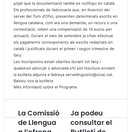
jutjat que la documentació també es notifiqui en català.
Els professionals de l’advocacia que, en l’exercici del
servei del Torn d’Ofici, presenten determinats escrits en
llengua catalana, com ara una demanda, un recurs o una
contestació, reben una compensació de 14 euros per
actuació. Durant el mes de setembre ja s’han efectuat
els pagaments corresponents als escrits redactats en
català i justificats durant el primer i segon trimestre de
l’any.
Les inscripcions estan obertes durant tot l’any i
qualsevol advocat o advocada s’hi pot inscriure enviant
la butlleta adjunta a l’adreça
serveilinguistic@cicac.cat
.
Baixeu-vos la butlleta
Més informació sobre el Programa
La Comissió
Ja podeu
L
J
a
a
de Llengua
consultar el
C
p
a l’ofrena
Butlletí de
o
o