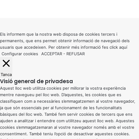
X
Facebook
X
WhatsApp
Telegram
Viber
Back
to
top
button
Els informem que la nostra web disposa de cookies tercers i
permanents, que ens permet obtenir informació de navegació dels
usuaris que accedeixen. Per obtenir més informació fes click
aquí
Configurar cookies
ACCEPTAR
-
REFUSAR
Tanca
Visió general de privadesa
Aquest lloc web utilitza cookies per millorar la vostra experiència
mentre navegueu pel lloc web. D’aquestes, les cookies que es
classifiquen com a necessàries s’emmagatzemen al vostre navegador,
ja que són essencials per al funcionament de les funcionalitats
bàsiques del lloc web. També fem servir cookies de tercers que ens
ajuden a analitzar i entendre com utilitzeu aquest lloc web. Aquestes
cookies s’emmagatzemaran al vostre navegador només amb el vostre
consentiment. També teniu l’opció de desactivar aquestes cookies.