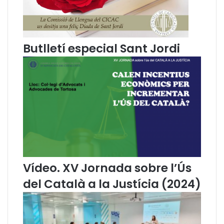
e
í
n
d
a
e
f
n
Butlletí especial Sant Jordi
l
o
o
t
r
í
a
c
l
i
a
e
R
s
a
d
f
e
a
l
e
a
l
C
Vídeo. XV Jornada sobre l’Ús
C
o
del Català a la Justícia (2024)
a
m
s
i
a
s
n
s
o
i