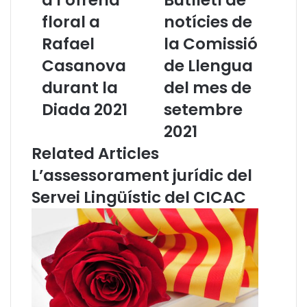
m
d
floral a
notícies de
i
e
s
Rafael
u
la Comissió
s
c
Casanova
de Llengua
i
o
ó
n
durant la
del mes de
d
s
Diada 2021
setembre
e
u
L
l
2021
l
t
Related Articles
e
a
n
r
L’assessorament jurídic del
g
e
Servei Lingüístic del CICAC
u
l
a
B
a
u
l
t
’
l
o
l
f
e
r
t