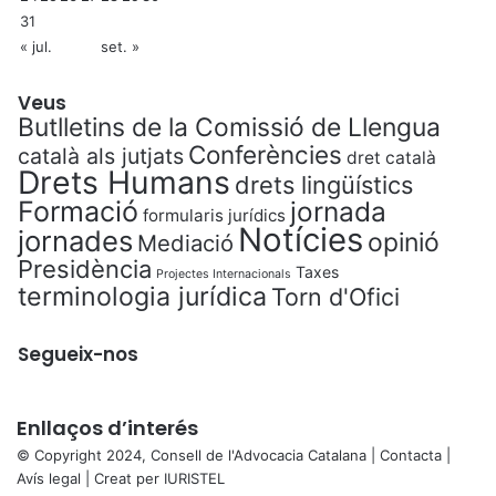
31
« jul.
set. »
Veus
Butlletins de la Comissió de Llengua
Conferències
català als jutjats
dret català
Drets Humans
drets lingüístics
Formació
jornada
formularis jurídics
Notícies
jornades
opinió
Mediació
Presidència
Taxes
Projectes Internacionals
terminologia jurídica
Torn d'Ofici
Segueix-nos
Enllaços d’interés
© Copyright 2024, Consell de l'Advocacia Catalana |
Contacta
|
Avís legal
| Creat per
IURISTEL