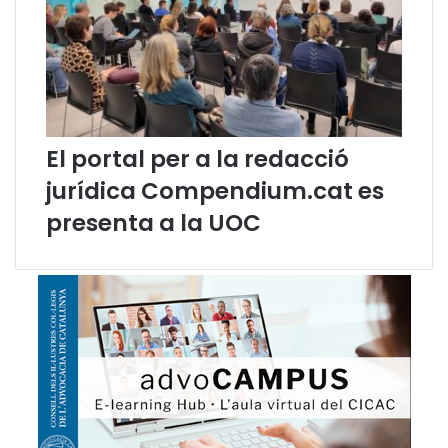
v
ó
a
d
d
e
u
L
r
l
a
e
n
n
El portal per a la redacció
t
g
jurídica Compendium.cat es
l
u
a
a
presenta a la UOC
D
d
i
e
a
l
d
m
a
e
2
s
0
d
2
e
1
s
e
t