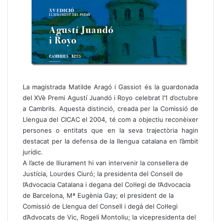
La magistrada Matilde Aragó i Gassiot és la guardonada
del XVè Premi Agustí Juandó i Royo celebrat l’1 d’octubre
a Cambrils. Aquesta distinció, creada per la Comissió de
Llengua del CICAC el 2004, té com a objectiu reconèixer
persones o entitats que en la seva trajectòria hagin
destacat per la defensa de la llengua catalana en l’àmbit
jurídic.
A l’acte de lliurament hi van intervenir la consellera de
Justícia, Lourdes Ciuró; la presidenta del Consell de
l’Advocacia Catalana i degana del Col·legi de l’Advocacia
de Barcelona, Mª Eugènia Gay; el president de la
Comissió de Llengua del Consell i degà del Col·legi
d’Advocats de Vic, Rogeli Montoliu; la vicepresidenta del