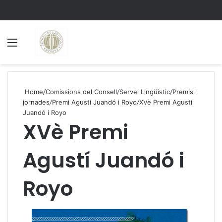
Menu
S
Home
/
Comissions del Consell
/
Servei Lingüístic
/
Premis i
jornades
/
Premi Agustí Juandó i Royo
/
XVè Premi Agustí
Juandó i Royo
XVè Premi
Agustí Juandó i
Royo