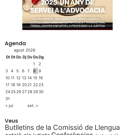
Agenda
agost 2026
Dl
Dt
Dc
Dj
Dv
Ds
Dg
1
2
3
4
5
6
7
8
9
10
11
12
13
14
15
16
17
18
19
20
21
22
23
24
25
26
27
28
29
30
31
« jul.
set. »
Veus
Butlletins de la Comissió de Llengua
Conferències