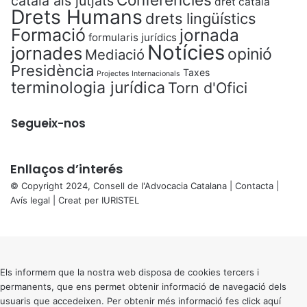
català als jutjats
dret català
Drets Humans
drets lingüístics
Formació
jornada
formularis jurídics
Notícies
jornades
opinió
Mediació
Presidència
Taxes
Projectes Internacionals
terminologia jurídica
Torn d'Ofici
Segueix-nos
Enllaços d’interés
© Copyright 2024, Consell de l'Advocacia Catalana |
Contacta
|
Avís legal
| Creat per
IURISTEL
X
Back
to
top
button
Els informem que la nostra web disposa de cookies tercers i
permanents, que ens permet obtenir informació de navegació dels
usuaris que accedeixen. Per obtenir més informació fes click
aquí