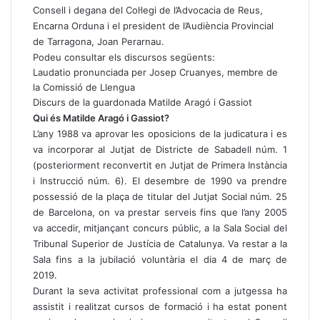
Consell i degana del Col·legi de l’Advocacia de Reus,
Encarna Orduna i el president de l’Audiència Provincial
de Tarragona, Joan Perarnau.
Podeu consultar els discursos següents:
Laudatio pronunciada per Josep Cruanyes, membre de
la Comissió de Llengua
Discurs de la guardonada Matilde Aragó i Gassiot
Qui és Matilde Aragó i Gassiot?
L’any 1988 va aprovar les oposicions de la judicatura i es
va incorporar al Jutjat de Districte de Sabadell núm. 1
(posteriorment reconvertit en Jutjat de Primera Instància
i Instrucció núm. 6). El desembre de 1990 va prendre
possessió de la plaça de titular del Jutjat Social núm. 25
de Barcelona, on va prestar serveis fins que l’any 2005
va accedir, mitjançant concurs públic, a la Sala Social del
Tribunal Superior de Justícia de Catalunya. Va restar a la
Sala fins a la jubilació voluntària el dia 4 de març de
2019.
Durant la seva activitat professional com a jutgessa ha
assistit i realitzat cursos de formació i ha estat ponent