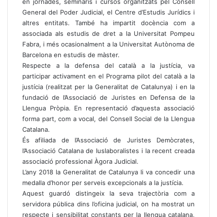
en jornades, seminaris i cursos organitzats pel Consell
General del Poder Judicial, el Centre d’Estudis Jurídics i
altres entitats. També ha impartit docència com a
associada als estudis de dret a la Universitat Pompeu
Fabra, i més ocasionalment a la Universitat Autònoma de
Barcelona en estudis de màster.
Respecte a la defensa del català a la justícia, va
participar activament en el Programa pilot del català a la
justícia (realitzat per la Generalitat de Catalunya) i en la
fundació de l’Associació de Juristes en Defensa de la
Llengua Pròpia. En representació d’aquesta associació
forma part, com a vocal, del Consell Social de la Llengua
Catalana.
És afiliada de l’Associació de Juristes Demòcrates,
l’Associació Catalana de Iuslaboralistes i la recent creada
associació professional Àgora Judicial.
L’any 2018 la Generalitat de Catalunya li va concedir una
medalla d’honor per serveis excepcionals a la justícia.
Aquest guardó distingeix la seva trajectòria com a
servidora pública dins l’oficina judicial, on ha mostrat un
respecte i sensibilitat constants per la llengua catalana,