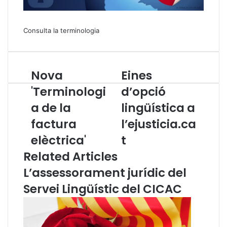
Consulta la terminologia
Nova
Eines
N
E
o
i
'Terminologi
d’opció
v
n
a de la
lingüística a
a
e
'
s
factura
l’ejusticia.ca
T
d
e
elèctrica'
’
t
r
o
Related Articles
m
p
i
c
L’assessorament jurídic del
n
i
Servei Lingüístic del CICAC
o
ó
l
l
o
i
g
n