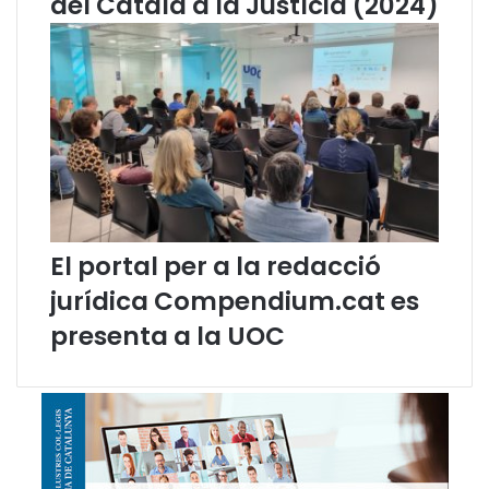
del Català a la Justícia (2024)
a
c
'
a
t
El portal per a la redacció
jurídica Compendium.cat es
presenta a la UOC