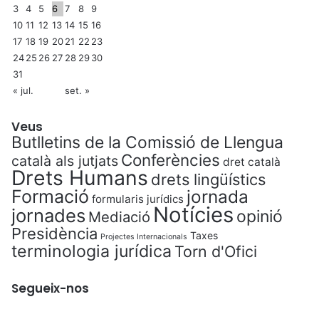
3
4
5
6
7
8
9
10
11
12
13
14
15
16
17
18
19
20
21
22
23
24
25
26
27
28
29
30
31
« jul.
set. »
Veus
Butlletins de la Comissió de Llengua
Conferències
català als jutjats
dret català
Drets Humans
drets lingüístics
Formació
jornada
formularis jurídics
Notícies
jornades
opinió
Mediació
Presidència
Taxes
Projectes Internacionals
terminologia jurídica
Torn d'Ofici
Segueix-nos