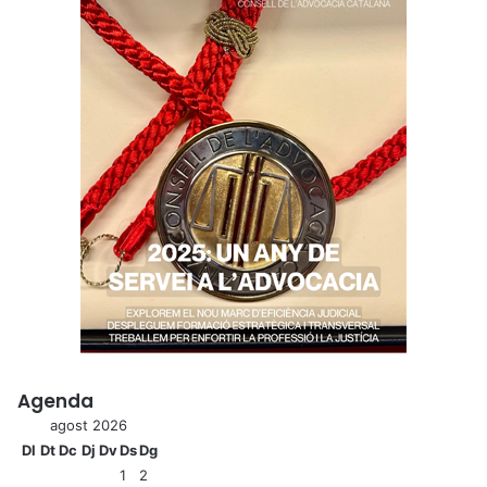
Agenda
agost 2026
Dl
Dt
Dc
Dj
Dv
Ds
Dg
1
2