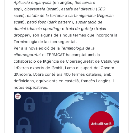
Aplicació enganyosa
(en anglès,
fleeceware
app
),
ciberestafa
(
scam
),
estafa del directiu
(
CEO
scam
),
estafa de la fortuna
o
carta nigeriana
(
Nigerian
scam
),
patró fosc
(
dark pattern
),
suplantació de
domini
(
domain spoofing
) o
troià de goteig
(
trojan
dropper
), són alguns dels nous termes que incorpora la
Terminologia de la ciberseguretat.
Per a la nova edició de la
Terminologia de la
ciberseguretat
el TERMCAT ha comptat amb la
col·laboració de l’Agència de Ciberseguretat de Catalunya
i d’altres experts de l’àmbit, i amb el suport del Govern
d’Andorra. L’obra conté ara 400 termes catalans, amb
definicions, equivalents en castellà, francès i anglès, i
notes explicatives.