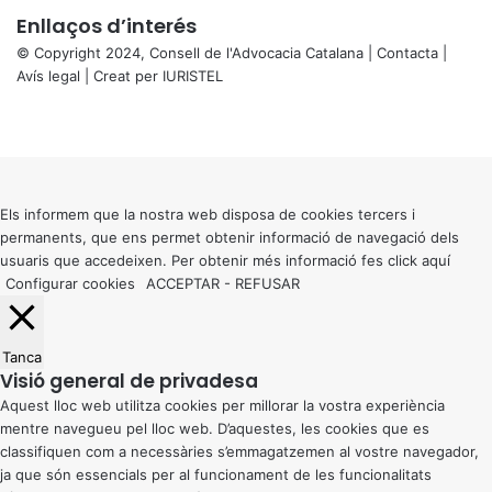
Enllaços d’interés
© Copyright 2024, Consell de l'Advocacia Catalana |
Contacta
|
Avís legal
| Creat per
IURISTEL
X
Facebook
X
WhatsApp
Telegram
Viber
Back
to
top
button
Els informem que la nostra web disposa de cookies tercers i
permanents, que ens permet obtenir informació de navegació dels
usuaris que accedeixen. Per obtenir més informació fes click
aquí
Configurar cookies
ACCEPTAR
-
REFUSAR
Tanca
Visió general de privadesa
Aquest lloc web utilitza cookies per millorar la vostra experiència
mentre navegueu pel lloc web. D’aquestes, les cookies que es
classifiquen com a necessàries s’emmagatzemen al vostre navegador,
ja que són essencials per al funcionament de les funcionalitats