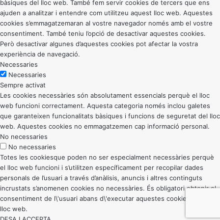
bàsiques del lloc web. També fem servir cookies de tercers que ens
ajuden a analitzar i entendre com utilitzeu aquest lloc web. Aquestes
cookies s’emmagatzemaran al vostre navegador només amb el vostre
consentiment. També teniu l’opció de desactivar aquestes cookies.
Però desactivar algunes d’aquestes cookies pot afectar la vostra
experiència de navegació.
Necessaries
Necessaries
Sempre activat
Les cookies necessàries són absolutament essencials perquè el lloc
web funcioni correctament. Aquesta categoria només inclou galetes
que garanteixen funcionalitats bàsiques i funcions de seguretat del lloc
web. Aquestes cookies no emmagatzemen cap informació personal.
No necessaries
No necessaries
Totes les cookiesque poden no ser especialment necessàries perquè
el lloc web funcioni i s’utilitzen específicament per recopilar dades
personals de l’usuari a través d’anàlisis, anuncis i altres continguts
incrustats s’anomenen cookies no necessàries. És obligatori obtenir el
consentiment de l\'usuari abans d\'executar aquestes cookies al vostre
lloc web.
DESA I ACCEPTA