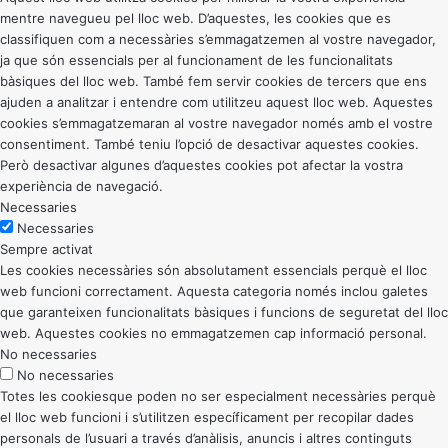
mentre navegueu pel lloc web. D’aquestes, les cookies que es
classifiquen com a necessàries s’emmagatzemen al vostre navegador,
ja que són essencials per al funcionament de les funcionalitats
bàsiques del lloc web. També fem servir cookies de tercers que ens
ajuden a analitzar i entendre com utilitzeu aquest lloc web. Aquestes
cookies s’emmagatzemaran al vostre navegador només amb el vostre
consentiment. També teniu l’opció de desactivar aquestes cookies.
Però desactivar algunes d’aquestes cookies pot afectar la vostra
experiència de navegació.
Necessaries
Necessaries
Sempre activat
Les cookies necessàries són absolutament essencials perquè el lloc
web funcioni correctament. Aquesta categoria només inclou galetes
que garanteixen funcionalitats bàsiques i funcions de seguretat del lloc
web. Aquestes cookies no emmagatzemen cap informació personal.
No necessaries
No necessaries
Totes les cookiesque poden no ser especialment necessàries perquè
el lloc web funcioni i s’utilitzen específicament per recopilar dades
personals de l’usuari a través d’anàlisis, anuncis i altres continguts