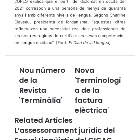
L’OPLO explica que el perfil del diplomat en occità del
2021 correspon a una persona de menys de quaranta
anys i amb diferents nivells de llengua. Segons Charline
Claveau, presidenta de l’organisme, “aquestes xifres
reflecteixen una necessitat real dels professionals de
les nostres regions de certificar les seves competències
en llengua occitana”. [Font:
El Diari de la Llengua
]
Nou número
Nova
N
N
o
o
de la
'Terminologi
u
v
Revista
a de la
n
a
ú
'
'Terminàlia'
factura
m
T
e
e
elèctrica'
r
r
Related Articles
o
m
d
i
L’assessorament jurídic del
e
n