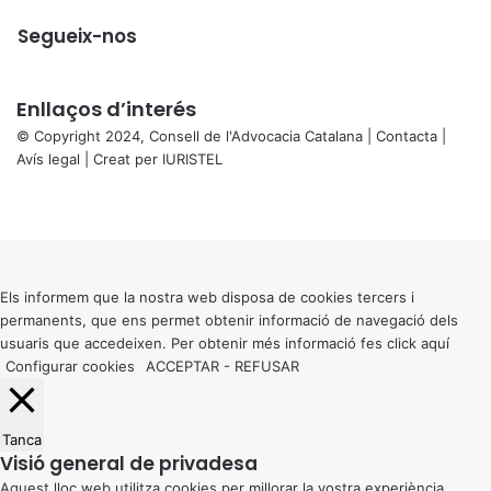
Segueix-nos
Enllaços d’interés
© Copyright 2024, Consell de l'Advocacia Catalana |
Contacta
|
Avís legal
| Creat per
IURISTEL
X
Facebook
X
WhatsApp
Telegram
Viber
Back
to
top
button
Els informem que la nostra web disposa de cookies tercers i
permanents, que ens permet obtenir informació de navegació dels
usuaris que accedeixen. Per obtenir més informació fes click
aquí
Configurar cookies
ACCEPTAR
-
REFUSAR
Tanca
Visió general de privadesa
Aquest lloc web utilitza cookies per millorar la vostra experiència