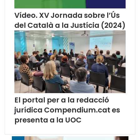
r
i
Vídeo. XV Jornada sobre l’Ús
c
del Català a la Justícia (2024)
a
'
El portal per a la redacció
jurídica Compendium.cat es
presenta a la UOC