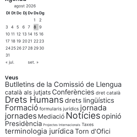
agost 2026
Dl
Dt
Dc
Dj
Dv
Ds
Dg
1
2
3
4
5
6
7
8
9
10
11
12
13
14
15
16
17
18
19
20
21
22
23
24
25
26
27
28
29
30
31
« jul.
set. »
Veus
Butlletins de la Comissió de Llengua
Conferències
català als jutjats
dret català
Drets Humans
drets lingüístics
Formació
jornada
formularis jurídics
Notícies
jornades
opinió
Mediació
Presidència
Taxes
Projectes Internacionals
terminologia jurídica
Torn d'Ofici