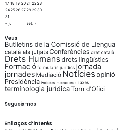
17
18
19
20
21
22
23
24
25
26
27
28
29
30
31
« jul.
set. »
Veus
Butlletins de la Comissió de Llengua
Conferències
català als jutjats
dret català
Drets Humans
drets lingüístics
Formació
jornada
formularis jurídics
Notícies
jornades
opinió
Mediació
Presidència
Taxes
Projectes Internacionals
terminologia jurídica
Torn d'Ofici
Segueix-nos
Enllaços d’interés