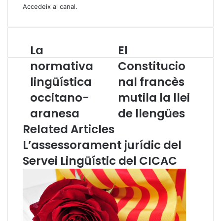
Accedeix al canal
.
La
El
L
E
a
l
normativa
Constitucio
n
C
lingüística
nal francès
o
o
r
n
occitano-
mutila la llei
m
s
a
aranesa
t
de llengües
t
i
Related Articles
i
t
v
u
L’assessorament jurídic del
a
c
Servei Lingüístic del CICAC
l
i
i
o
n
n
g
a
ü
l
í
f