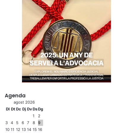
Agenda
agost 2026
Dl
Dt
Dc
Dj
Dv
Ds
Dg
1
2
3
4
5
6
7
8
9
10
11
12
13
14
15
16