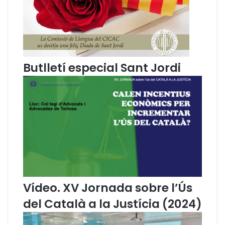
s
r
t
a
i
n
c
c
a
è
o
s
Butlletí especial Sant Jordi
c
m
c
u
i
t
t
i
a
l
n
a
o
l
-
a
a
l
r
l
a
e
n
i
Vídeo. XV Jornada sobre l’Ús
e
d
del Català a la Justícia (2024)
s
e
a
l
l