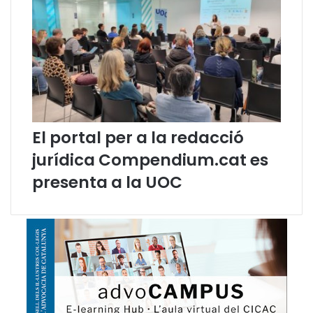
e
n
g
ü
e
s
El portal per a la redacció
jurídica Compendium.cat es
presenta a la UOC