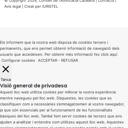
© Copyright 2024, Consell de l'Advocacia Catalana |
Contacta
|
Avís legal
| Creat per
IURISTEL
X
Facebook
X
WhatsApp
Telegram
Viber
Back
to
top
button
Els informem que la nostra web disposa de cookies tercers i
permanents, que ens permet obtenir informació de navegació dels
usuaris que accedeixen. Per obtenir més informació fes click
aquí
Configurar cookies
ACCEPTAR
-
REFUSAR
Tanca
Visió general de privadesa
Aquest lloc web utilitza cookies per millorar la vostra experiència
mentre navegueu pel lloc web. D’aquestes, les cookies que es
classifiquen com a necessàries s’emmagatzemen al vostre navegador,
ja que són essencials per al funcionament de les funcionalitats
bàsiques del lloc web. També fem servir cookies de tercers que ens
ajuden a analitzar i entendre com utilitzeu aquest lloc web. Aquestes