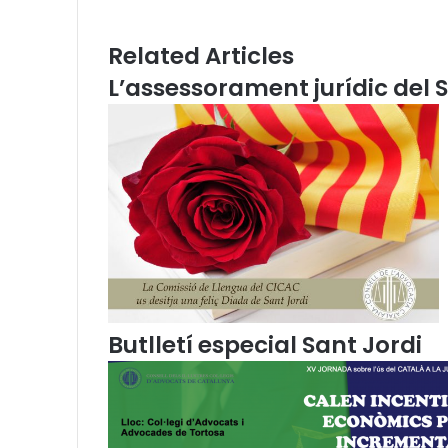
r
p
m
a
e
E
Related Articles
n
m
L’assessorament jurídic del S
t
a
a
i
”
l
,
a
r
a
s
í
,
e
n
f
Butlletí especial Sant Jordi
e
m
e
n
í