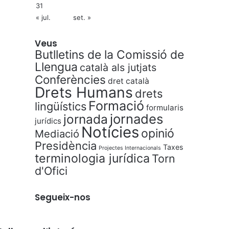
31
« jul.
set. »
Veus
Butlletins de la Comissió de
Llengua
català als jutjats
Conferències
dret català
Drets Humans
drets
Formació
lingüístics
formularis
jornades
jornada
jurídics
Notícies
opinió
Mediació
Presidència
Taxes
Projectes Internacionals
terminologia jurídica
Torn
d'Ofici
Segueix-nos