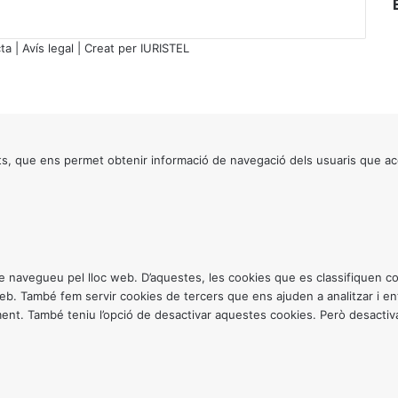
ta
|
Avís legal
| Creat per
IURISTEL
s, que ens permet obtenir informació de navegació dels usuaris que ac
ntre navegueu pel lloc web. D’aquestes, les cookies que es classifiquen
 web. També fem servir cookies de tercers que ens ajuden a analitzar i 
. També teniu l’opció de desactivar aquestes cookies. Però desactivar