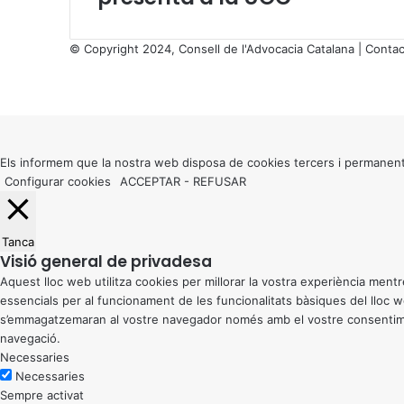
© Copyright 2024, Consell de l'Advocacia Catalana |
Contac
X
Facebook
X
WhatsApp
Telegram
Viber
Back
to
top
button
Els informem que la nostra web disposa de cookies tercers i permanent
Configurar cookies
ACCEPTAR
-
REFUSAR
Tanca
Visió general de privadesa
Aquest lloc web utilitza cookies per millorar la vostra experiència me
essencials per al funcionament de les funcionalitats bàsiques del lloc
s’emmagatzemaran al vostre navegador només amb el vostre consentiment
navegació.
Necessaries
Necessaries
Sempre activat