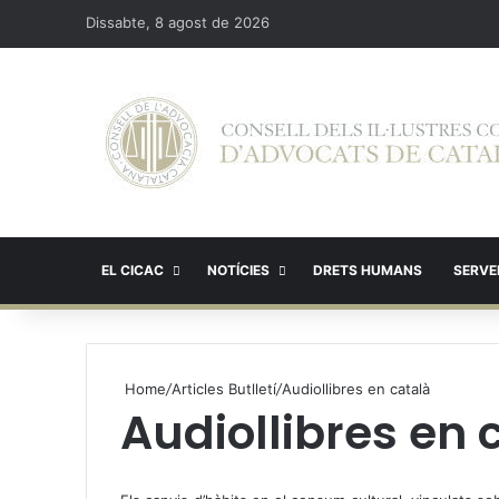
Dissabte, 8 agost de 2026
EL CICAC
NOTÍCIES
DRETS HUMANS
SERVEI
Home
/
Articles Butlletí
/
Audiollibres en català
Audiollibres en 
X
W
T