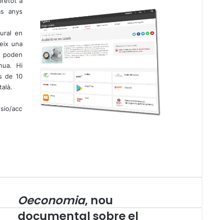
bretot a
ms anys
ural en
reix una
s poden
ínua. Hi
s de 10
talà.
usio/acc
í
Oeconomia
, nou
O
e
documental sobre el
c