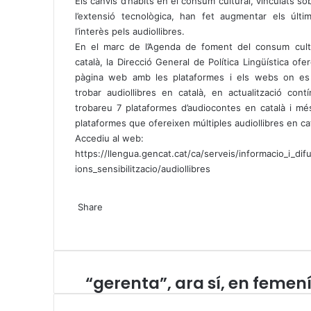
h
e
Els canvis d’hàbits en el consum cultural, vinculats so
a
l
l’extensió tecnològica, han fet augmentar els últi
t
e
l’interès pels audiollibres.
s
g
En el marc de l’Agenda de foment del consum cult
A
r
català, la Direcció General de Política Lingüística ofe
p
a
pàgina web amb les plataformes i els webs on e
p
m
trobar audiollibres en català, en actualització cont
trobareu 7 plataformes d’audiocontes en català i mé
plataformes que ofereixen múltiples audiollibres en ca
Accediu al web:
https://llengua.gencat.cat/ca/serveis/informacio_i_dif
ions_sensibilitzacio/audiollibres
X
W
T
Share
h
e
X
a
l
W
T
S
P
t
e
h
e
h
r
s
g
a
l
a
i
A
r
t
e
r
n
“gerenta”, ara sí, en femen
“
p
a
s
g
e
t
g
p
m
A
r
v
e
p
a
i