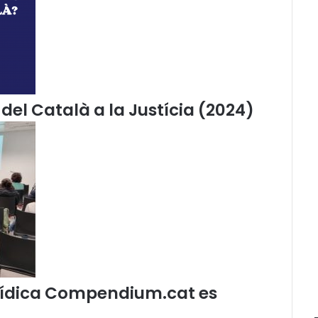
o
b
r
e
e
l
c
del Català a la Justícia (2024)
a
p
i
t
a
l
i
s
m
e
jurídica Compendium.cat es