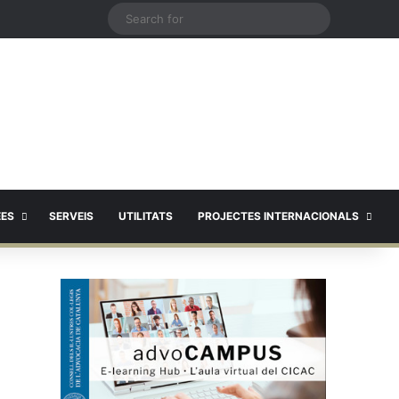
X
Search
for
EES
SERVEIS
UTILITATS
PROJECTES INTERNACIONALS