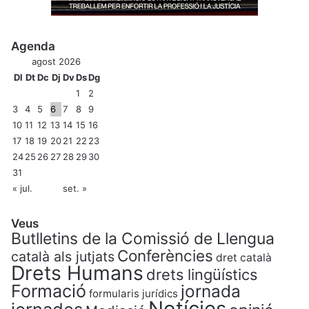
Agenda
agost 2026
Dl
Dt
Dc
Dj
Dv
Ds
Dg
1
2
3
4
5
6
7
8
9
10
11
12
13
14
15
16
17
18
19
20
21
22
23
24
25
26
27
28
29
30
31
« jul.
set. »
Veus
Butlletins de la Comissió de Llengua
Conferències
català als jutjats
dret català
Drets Humans
drets lingüístics
Formació
jornada
formularis jurídics
Notícies