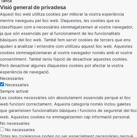
Tanca
Visió general de privadesa
Aquest lloc web utilitza cookies per millorar la vostra experiència
mentre navegueu pel lloc web. D’aquestes, les cookies que es
classifiquen com a necessàries s’emmagatzemen al vostre navegador,
ja que són essencials per al funcionament de les funcionalitats
bàsiques del lloc web. També fem servir cookies de tercers que ens
ajuden a analitzar i entendre com utilitzeu aquest lloc web. Aquestes
cookies s’emmagatzemaran al vostre navegador només amb el vostre
consentiment. També teniu l’opció de desactivar aquestes cookies.
Però desactivar algunes d’aquestes cookies pot afectar la vostra
experiència de navegació.
Necessaries
Necessaries
Sempre activat
Les cookies necessàries són absolutament essencials perquè el lloc
web funcioni correctament. Aquesta categoria només inclou galetes
que garanteixen funcionalitats bàsiques i funcions de seguretat del lloc
web. Aquestes cookies no emmagatzemen cap informació personal.
No necessaries
No necessaries
Totes les cookiesque poden no ser especialment necessàries perquè