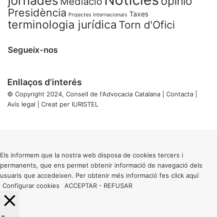
jornades
opinió
Mediació
Presidència
Taxes
Projectes Internacionals
terminologia jurídica
Torn d'Ofici
Segueix-nos
Enllaços d’interés
© Copyright 2024, Consell de l'Advocacia Catalana |
Contacta
|
Avís legal
| Creat per
IURISTEL
X
Back
to
top
button
Els informem que la nostra web disposa de cookies tercers i
permanents, que ens permet obtenir informació de navegació dels
usuaris que accedeixen. Per obtenir més informació fes click
aquí
Configurar cookies
ACCEPTAR
-
REFUSAR