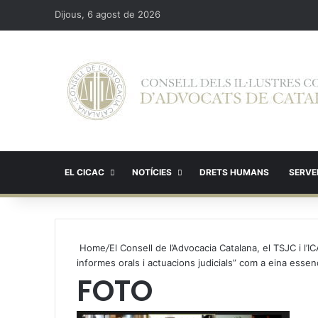
Dijous, 6 agost de 2026
EL CICAC
NOTÍCIES
DRETS HUMANS
SERVEI
Home
/
El Consell de l’Advocacia Catalana, el TSJC i l
informes orals i actuacions judicials” com a eina essenc
FOTO