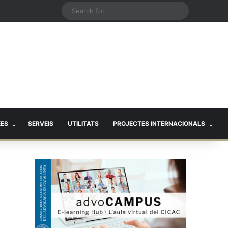
X
Search
for
EES
SERVEIS
UTILITATS
PROJECTES INTERNACIONALS