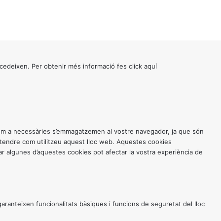
cedeixen. Per obtenir més informació fes click
aquí
 com a necessàries s’emmagatzemen al vostre navegador, ja que són
entendre com utilitzeu aquest lloc web. Aquestes cookies
 algunes d’aquestes cookies pot afectar la vostra experiència de
anteixen funcionalitats bàsiques i funcions de seguretat del lloc