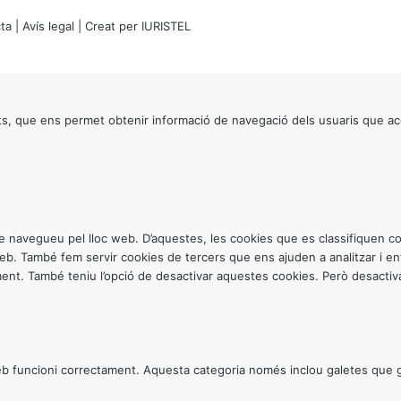
ta
|
Avís legal
| Creat per
IURISTEL
s, que ens permet obtenir informació de navegació dels usuaris que ac
ntre navegueu pel lloc web. D’aquestes, les cookies que es classifiquen
 web. També fem servir cookies de tercers que ens ajuden a analitzar i 
. També teniu l’opció de desactivar aquestes cookies. Però desactivar
 funcioni correctament. Aquesta categoria només inclou galetes que gar