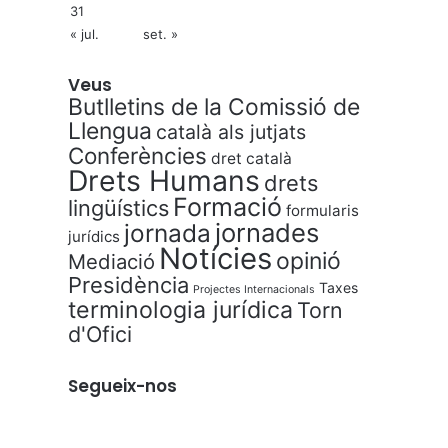
31
« jul.
set. »
Veus
Butlletins de la Comissió de
Llengua
català als jutjats
Conferències
dret català
Drets Humans
drets
Formació
lingüístics
formularis
jornades
jornada
jurídics
Notícies
opinió
Mediació
Presidència
Taxes
Projectes Internacionals
terminologia jurídica
Torn
d'Ofici
Segueix-nos