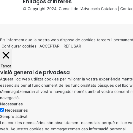
Enllaços d’interés
© Copyright 2024, Consell de l'Advocacia Catalana |
Contac
X
Back
to
top
button
Els informem que la nostra web disposa de cookies tercers i permanent
Configurar cookies
ACCEPTAR
-
REFUSAR
Tanca
Visió general de privadesa
Aquest lloc web utilitza cookies per millorar la vostra experiència me
essencials per al funcionament de les funcionalitats bàsiques del lloc
s’emmagatzemaran al vostre navegador només amb el vostre consentiment
navegació.
Necessaries
Necessaries
Sempre activat
Les cookies necessàries són absolutament essencials perquè el lloc web
web. Aquestes cookies no emmagatzemen cap informació personal.