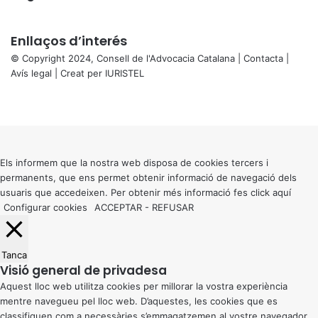
Enllaços d’interés
© Copyright 2024, Consell de l'Advocacia Catalana |
Contacta
|
Avís legal
| Creat per
IURISTEL
X
Facebook
X
WhatsApp
Telegram
Viber
Back
to
top
button
Els informem que la nostra web disposa de cookies tercers i
permanents, que ens permet obtenir informació de navegació dels
usuaris que accedeixen. Per obtenir més informació fes click
aquí
Configurar cookies
ACCEPTAR
-
REFUSAR
Tanca
Visió general de privadesa
Aquest lloc web utilitza cookies per millorar la vostra experiència
mentre navegueu pel lloc web. D’aquestes, les cookies que es
classifiquen com a necessàries s’emmagatzemen al vostre navegador,