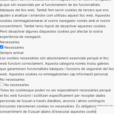
ja que són essencials per al funcionament de les funcionalitats
bàsiques del lloc web. També fem servir cookies de tercers que ens
ajuden a analitzar i entendre com utilitzeu aquest lloc web. Aquestes
cookies s’emmagatzemaran al vostre navegador només amb el vostre
consentiment. També teniu l’opció de desactivar aquestes cookies.
Però desactivar algunes d’aquestes cookies pot afectar la vostra
experiència de navegació.
Necessaries
Necessaries
Sempre activat
Les cookies necessàries són absolutament essencials perquè el lloc
web funcioni correctament. Aquesta categoria només inclou galetes
que garanteixen funcionalitats bàsiques i funcions de seguretat del lloc
web. Aquestes cookies no emmagatzemen cap informació personal.
No necessaries
No necessaries
Totes les cookiesque poden no ser especialment necessàries perquè
el lloc web funcioni i s’utilitzen específicament per recopilar dades
personals de l’usuari a través d’anàlisis, anuncis i altres continguts
incrustats s’anomenen cookies no necessàries. És obligatori obtenir el
consentiment de l\'usuari abans d\'executar aquestes cookies al vostre