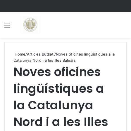
Menu
S
Home
/
Articles Butlletí
/
Noves oficines lingüístiques a la
Catalunya Nord i a les Illes Balears
Noves oficines
lingüístiques a
la Catalunya
Nord i a les Illes