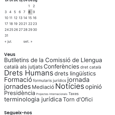
Dl
Dt
Dc
Dj
Dv
Ds
Dg
1
2
3
4
5
6
7
8
9
10
11
12
13
14
15
16
17
18
19
20
21
22
23
24
25
26
27
28
29
30
31
« jul.
set. »
Veus
Butlletins de la Comissió de Llengua
Conferències
català als jutjats
dret català
Drets Humans
drets lingüístics
Formació
jornada
formularis jurídics
Notícies
jornades
opinió
Mediació
Presidència
Taxes
Projectes Internacionals
terminologia jurídica
Torn d'Ofici
Segueix-nos