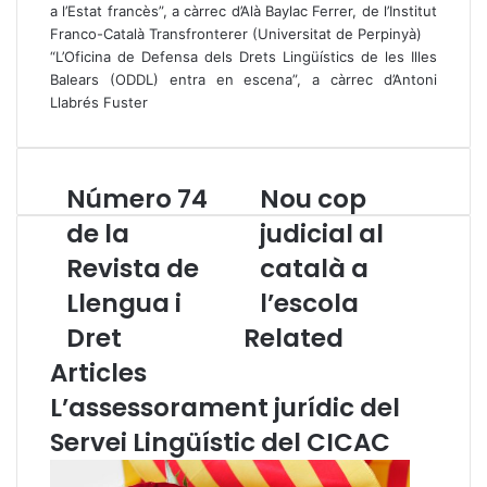
a l’Estat francès
”, a càrrec d’Alà Baylac Ferrer, de l’Institut
Franco-Català Transfronterer (Universitat de Perpinyà)
“
L’Oficina de Defensa dels Drets Lingüístics de les Illes
Balears (ODDL) entra en escena”
, a càrrec d’Antoni
Llabrés Fuster
Número 74
Nou cop
N
N
ú
o
de la
judicial al
m
u
Revista de
català a
e
c
r
o
Llengua i
l’escola
o
p
7
Dret
Related
j
4
u
Articles
d
d
e
i
L’assessorament jurídic del
l
c
Servei Lingüístic del CICAC
a
i
R
a