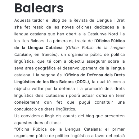
Balears
Aquesta tardor el Blog de la Revista de Llengua i Dret
s’ha fet ressò de les noves oficines dedicades a la
llengua catalana que han obert a la Catalunya Nord i a
les Illes Balears. La primera es tracta de l’
Oficina Pública
de la Llengua Catalana
(
Office Public de la Langue
Catalane
, en francès), un organisme públic de política
lingüística, que té com a objectiu assegurar sobre la
seva àrea geogràfica el desenvolupament de la llengua
catalana. I la segona és l’
Oficina de Defensa dels Drets
Lingüístics de les Illes Balears (ODDL)
, la qual té com a
objectiu vetllar per la defensa i la promoció dels drets
lingüístics dels ciutadans i podrà actuar d’ofici en tenir
coneixement d’un fet que pugui constituir una
conculcació de drets lingüístics.
Us convidem a llegir els apunts del blog que presenten
aquestes dues oficines:
“
Oficina Pública de la Llengua Catalana: el primer
organisme públic de política lingüística a favor del català