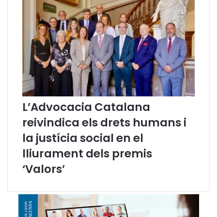
a
l
a
b
a
i
x
a
d
e
L’Advocacia Catalana
l
’
reivindica els drets humans i
ú
s
la justícia social en el
d
lliurament dels premis
e
l
‘Valors’
c
a
t
a
l