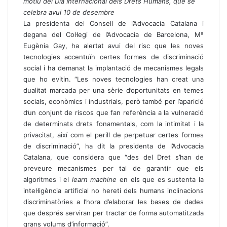
motiu del Dia Internacional dels Drets Humans, que se
celebra avui 10 de desembre
La presidenta del Consell de l’Advocacia Catalana i
degana del Col·legi de l’Advocacia de Barcelona, Mª
Eugènia Gay, ha alertat avui del risc que les noves
tecnologies accentuïn certes formes de discriminació
social i ha demanat la implantació de mecanismes legals
que ho evitin. “Les noves tecnologies han creat una
dualitat marcada per una sèrie d’oportunitats en temes
socials, econòmics i industrials, però també per l’aparició
d’un conjunt de riscos que fan referència a la vulneració
de determinats drets fonamentals, com la intimitat i la
privacitat, així com el perill de perpetuar certes formes
de discriminació”, ha dit la presidenta de l’Advocacia
Catalana, que considera que “des del Dret s’han de
preveure mecanismes per tal de garantir que els
algoritmes i el
learn machine
en els que es sustenta la
intel·ligència artificial no hereti dels humans inclinacions
discriminatòries a l’hora d’elaborar les bases de dades
que després serviran per tractar de forma automatitzada
grans volums d’informació”.