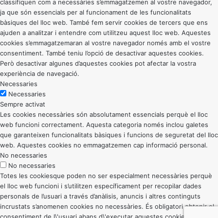
classifiquen com a necessàries s’emmagatzemen al vostre navegador,
ja que són essencials per al funcionament de les funcionalitats
bàsiques del lloc web. També fem servir cookies de tercers que ens
ajuden a analitzar i entendre com utilitzeu aquest lloc web. Aquestes
cookies s’emmagatzemaran al vostre navegador només amb el vostre
consentiment. També teniu l’opció de desactivar aquestes cookies.
Però desactivar algunes d’aquestes cookies pot afectar la vostra
experiència de navegació.
Necessaries
Necessaries
Sempre activat
Les cookies necessàries són absolutament essencials perquè el lloc
web funcioni correctament. Aquesta categoria només inclou galetes
que garanteixen funcionalitats bàsiques i funcions de seguretat del lloc
web. Aquestes cookies no emmagatzemen cap informació personal.
No necessaries
No necessaries
Totes les cookiesque poden no ser especialment necessàries perquè
el lloc web funcioni i s’utilitzen específicament per recopilar dades
personals de l’usuari a través d’anàlisis, anuncis i altres continguts
incrustats s’anomenen cookies no necessàries. És obligatori obtenir el
consentiment de l\'usuari abans d\'executar aquestes cookies al vostre