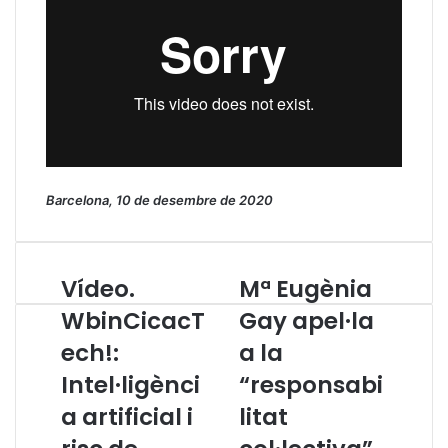
Barcelona, 10 de desembre de 2020
Vídeo.
Mª Eugènia
V
M
í
ª
WbinCicacT
Gay apel·la
d
E
ech!:
a la
e
u
o
g
Intel·ligènci
“responsabi
.
è
W
a artificial i
n
litat
b
i