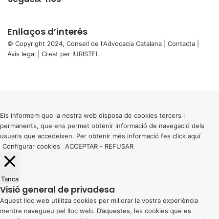
Enllaços d’interés
© Copyright 2024, Consell de l'Advocacia Catalana |
Contacta
|
Avís legal
| Creat per
IURISTEL
X
Facebook
X
WhatsApp
Telegram
Viber
Back
to
top
button
Els informem que la nostra web disposa de cookies tercers i
permanents, que ens permet obtenir informació de navegació dels
usuaris que accedeixen. Per obtenir més informació fes click
aquí
Configurar cookies
ACCEPTAR
-
REFUSAR
Tanca
Visió general de privadesa
Aquest lloc web utilitza cookies per millorar la vostra experiència
mentre navegueu pel lloc web. D’aquestes, les cookies que es