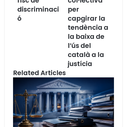
risc de
col·lectiva”
i
a
n
G
discriminaci
per
C
a
ó
capgirar la
i
y
c
a
tendència a
a
p
la baixa de
c
e
T
l
l’ús del
e
·
català a la
c
l
h
a
justícia
!
a
Related Articles
:
l
I
a
n
“
t
r
e
e
l
s
·
p
l
o
i
n
g
s