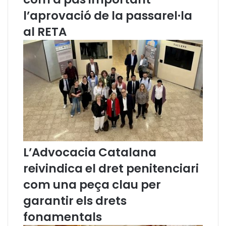
e
e
l’aprovació de la passarel·la
d
r
i
c
al RETA
s
a
c
p
r
g
i
i
m
r
i
a
n
r
a
l
c
a
i
t
ó
e
L’Advocacia Catalana
n
d
reivindica el dret penitenciari
è
com una peça clau per
n
c
garantir els drets
i
fonamentals
a