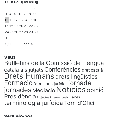
Dl
Dt
Dc
Dj
Dv
Ds
Dg
1
2
3
4
5
6
7
8
9
10
11
12
13
14
15
16
17
18
19
20
21
22
23
24
25
26
27
28
29
30
31
« jul.
set. »
Veus
Butlletins de la Comissió de Llengua
Conferències
català als jutjats
dret català
Drets Humans
drets lingüístics
Formació
jornada
formularis jurídics
Notícies
jornades
opinió
Mediació
Presidència
Taxes
Projectes Internacionals
terminologia jurídica
Torn d'Ofici
Segueix-nos