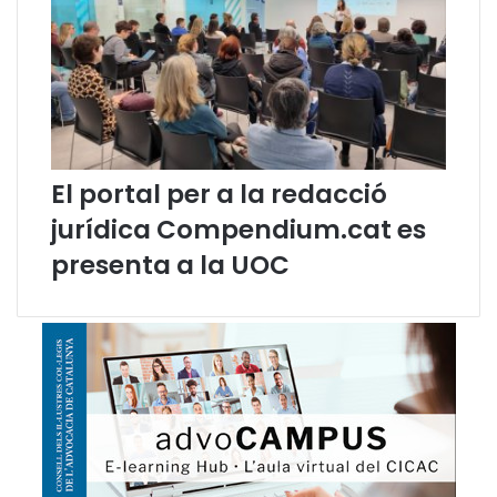
c
c
a
t
a
l
à
:
El portal per a la redacció
d
’
jurídica Compendium.cat es
o
presenta a la UOC
n
v
e
n
i
m
i
c
a
p
a