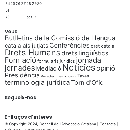
24
25
26
27
28
29
30
31
« jul.
set. »
Veus
Butlletins de la Comissió de Llengua
Conferències
català als jutjats
dret català
Drets Humans
drets lingüístics
Formació
jornada
formularis jurídics
Notícies
jornades
opinió
Mediació
Presidència
Taxes
Projectes Internacionals
terminologia jurídica
Torn d'Ofici
Segueix-nos
Enllaços d’interés
© Copyright 2024, Consell de l'Advocacia Catalana |
Contacta
|
Avís legal
| Creat per
IURISTEL