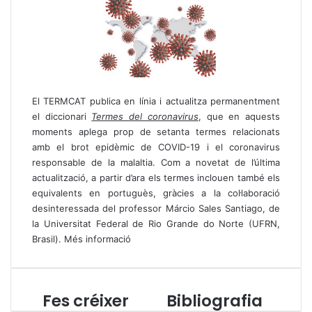
El TERMCAT publica en línia i actualitza permanentment
el diccionari
Termes del coronavirus
, que en aquests
moments aplega prop de setanta termes relacionats
amb el brot epidèmic de COVID-19 i el coronavirus
responsable de la malaltia. Com a novetat de l’última
actualització, a partir d’ara els termes inclouen també els
equivalents en portuguès, gràcies a la col·laboració
desinteressada del professor Márcio Sales Santiago, de
la Universitat Federal de Rio Grande do Norte (UFRN,
Brasil).
Més informació
Fes créixer
Bibliografia
F
B
e
i