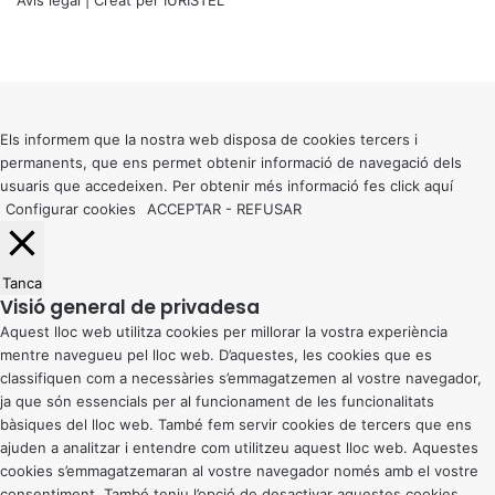
X
Facebook
X
WhatsApp
Telegram
Viber
Back
to
top
button
Els informem que la nostra web disposa de cookies tercers i
permanents, que ens permet obtenir informació de navegació dels
usuaris que accedeixen. Per obtenir més informació fes click
aquí
Configurar cookies
ACCEPTAR
-
REFUSAR
Tanca
Visió general de privadesa
Aquest lloc web utilitza cookies per millorar la vostra experiència
mentre navegueu pel lloc web. D’aquestes, les cookies que es
classifiquen com a necessàries s’emmagatzemen al vostre navegador,
ja que són essencials per al funcionament de les funcionalitats
bàsiques del lloc web. També fem servir cookies de tercers que ens
ajuden a analitzar i entendre com utilitzeu aquest lloc web. Aquestes
cookies s’emmagatzemaran al vostre navegador només amb el vostre
consentiment. També teniu l’opció de desactivar aquestes cookies.