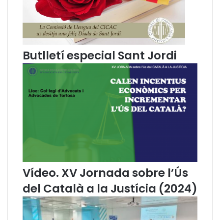
e
b
c
r
a
e
s
e
a
l
Butlletí especial Sant Jordi
l
l
e
n
g
u
a
t
g
e
j
Vídeo. XV Jornada sobre l’Ús
u
r
del Català a la Justícia (2024)
í
d
i