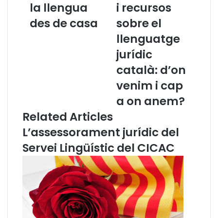
la llengua
i recursos
s
b
des de casa
sobre el
c
l
r
i
llenguatge
é
o
i
g
jurídic
x
r
català: d’on
e
a
r
f
venim i cap
l
i
a on anem?
a
a
l
i
Related Articles
l
r
L’assessorament jurídic del
e
e
n
c
Servei Lingüístic del CICAC
g
u
u
r
a
s
d
o
e
s
s
s
d
o