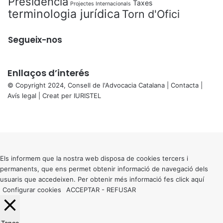
Presidència
Taxes
Projectes Internacionals
terminologia jurídica
Torn d'Ofici
Segueix-nos
Enllaços d’interés
© Copyright 2024, Consell de l'Advocacia Catalana |
Contacta
|
Avís legal
| Creat per
IURISTEL
X
Facebook
X
WhatsApp
Telegram
Viber
Back
to
top
button
Els informem que la nostra web disposa de cookies tercers i
permanents, que ens permet obtenir informació de navegació dels
usuaris que accedeixen. Per obtenir més informació fes click
aquí
Configurar cookies
ACCEPTAR
-
REFUSAR