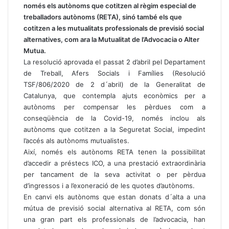
només els autònoms que cotitzen al règim especial de
treballadors autònoms (RETA), sinó també els que
cotitzen a les mutualitats professionals de previsió social
alternatives, com ara la Mutualitat de l’Advocacia o Alter
Mutua.
La resolució aprovada el passat 2 d’abril pel Departament
de Treball, Afers Socials i Famílies (Resolució
TSF/806/2020 de 2 d´abril) de la Generalitat de
Catalunya, que contempla ajuts econòmics per a
autònoms per compensar les pèrdues com a
conseqüència de la Covid-19, només inclou als
autònoms que cotitzen a la Seguretat Social, impedint
l’accés als autònoms mutualistes.
Així, només els autònoms RETA tenen la possibilitat
d’accedir a préstecs ICO, a una prestació extraordinària
per tancament de la seva activitat o per pèrdua
d’ingressos i a l’exoneració de les quotes d’autònoms.
En canvi els autònoms que estan donats d´alta a una
mútua de previsió social alternativa al RETA, com són
una gran part els professionals de l’advocacia, han