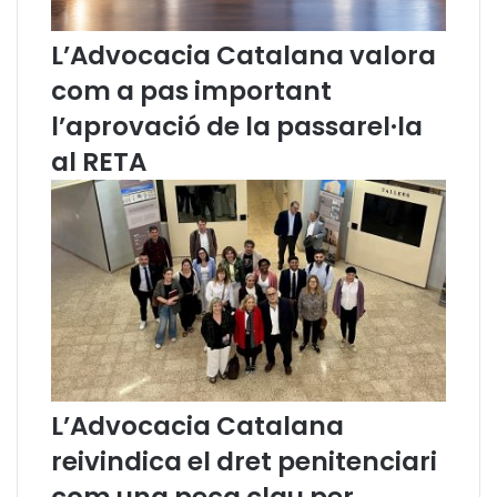
e
n
l
t
L’Advocacia Catalana valora
’
e
a
l
com a pas important
s
p
l’aprovació de la passarel·la
s
l
i
a
al RETA
s
d
t
e
è
x
n
o
c
c
i
p
a
r
a
e
l
s
s
e
d
n
L’Advocacia Catalana
e
t
reivindica el dret penitenciari
t
a
i
t