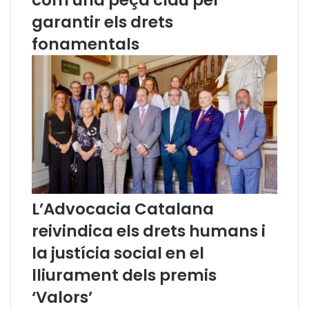
com una peça clau per
n
p
g
e
garantir els drets
u
l
fonamentals
t
C
s
G
p
P
e
J
r
v
i
d
e
o
c
L’Advocacia Catalana
o
n
reivindica els drets humans i
f
la justícia social en el
e
r
lliurament dels premis
è
n
‘Valors’
c