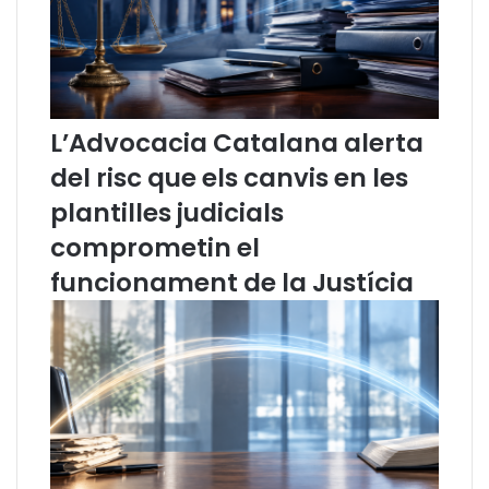
A
A
d
d
v
v
o
o
c
c
a
a
L’Advocacia Catalana alerta
c
c
del risc que els canvis en les
i
i
a
a
plantilles judicials
C
C
comprometin el
a
a
t
t
funcionament de la Justícia
a
a
l
l
a
a
n
n
a
a
s
d
o
a
b
v
r
a