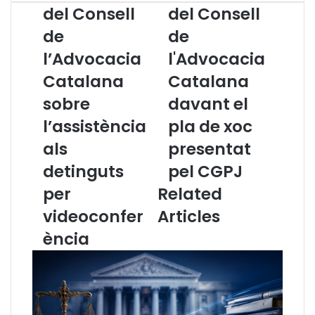
o
o
del Consell
del Consell
m
m
de
de
u
u
n
n
l’Advocacia
l'Advocacia
i
i
c
Catalana
c
Catalana
a
a
sobre
davant el
t
t
d
d
l’assistència
pla de xoc
e
e
als
presentat
l
l
C
C
detinguts
pel CGPJ
o
o
per
Related
n
n
s
s
videoconfer
Articles
e
e
ència
l
l
l
l
d
d
e
e
l
l
’
'