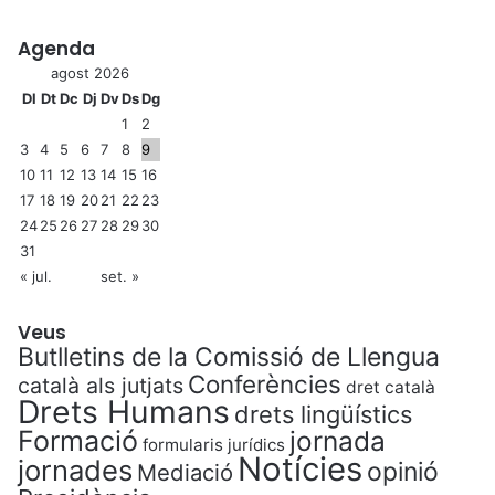
Agenda
agost 2026
Dl
Dt
Dc
Dj
Dv
Ds
Dg
1
2
3
4
5
6
7
8
9
10
11
12
13
14
15
16
17
18
19
20
21
22
23
24
25
26
27
28
29
30
31
« jul.
set. »
Veus
Butlletins de la Comissió de Llengua
Conferències
català als jutjats
dret català
Drets Humans
drets lingüístics
Formació
jornada
formularis jurídics
Notícies
jornades
opinió
Mediació