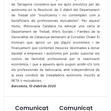
de Tarragona considera que els ajuts previstos per als
autònoms en la Resolució de 2 d’abril del Departament
de Treball són “insuficients i no contemplen com a
beneficiaris als professionals mutualistes”. Per aquest
motiu, l’Advocacia Catalana ha adreçat una carta al
Departament de Treball, Afers Socials i Famílies de la
Generalitat de Catalunya demanant al Conseller Chakir El
Homrani que aprovi un pla d’ajuts econòmics i de
finançament que contempli mesures destinades a donar
liquidat a empreses i autònoms per poder suportar els
costos de l’activitat professional per la reactivació
econòmica, i que a aquests ajuts puguin acollir-s’hi tots
els professionals de l’advocacia, amb independència de
la seva condició de treballadors autònoms inscrits al
RETA o mutualistes.
Barcelona, 10 d’abril de 2020
Comunicat
Comunicat
C
C