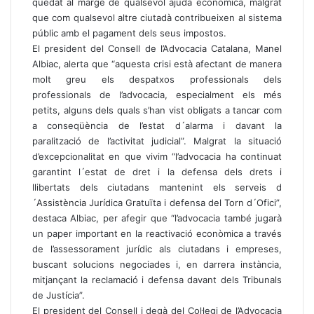
quedat al marge de qualsevol ajuda econòmica, malgrat
que com qualsevol altre ciutadà contribueixen al sistema
públic amb el pagament dels seus impostos.
El president del Consell de l’Advocacia Catalana, Manel
Albiac, alerta que “aquesta crisi està afectant de manera
molt greu els despatxos professionals dels
professionals de l’advocacia, especialment els més
petits, alguns dels quals s’han vist obligats a tancar com
a conseqüència de l’estat d´alarma i davant la
paralització de l’activitat judicial”. Malgrat la situació
d’excepcionalitat en que vivim “l’advocacia ha continuat
garantint l´estat de dret i la defensa dels drets i
llibertats dels ciutadans mantenint els serveis d
´Assistència Jurídica Gratuïta i defensa del Torn d´Ofici”,
destaca Albiac, per afegir que “l’advocacia també jugarà
un paper important en la reactivació econòmica a través
de l’assessorament jurídic als ciutadans i empreses,
buscant solucions negociades i, en darrera instància,
mitjançant la reclamació i defensa davant dels Tribunals
de Justícia”.
El president del Consell i degà del Col·legi de l’Advocacia