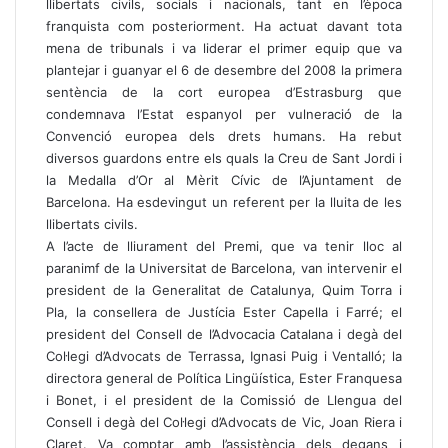
llibertats civils, socials i nacionals, tant en l’època
franquista com posteriorment. Ha actuat davant tota
mena de tribunals i va liderar el primer equip que va
plantejar i guanyar el 6 de desembre del 2008 la primera
sentència de la cort europea d’Estrasburg que
condemnava l’Estat espanyol per vulneració de la
Convenció europea dels drets humans. Ha rebut
diversos guardons entre els quals la Creu de Sant Jordi i
la Medalla d’Or al Mèrit Cívic de l’Ajuntament de
Barcelona. Ha esdevingut un referent per la lluita de les
llibertats civils.
A l’acte de lliurament del Premi, que va tenir lloc al
paranimf de la Universitat de Barcelona, van intervenir el
president de la Generalitat de Catalunya, Quim Torra i
Pla, la consellera de Justícia Ester Capella i Farré; el
president del Consell de l’Advocacia Catalana i degà del
Col·legi d’Advocats de Terrassa
,
Ignasi Puig i Ventalló; la
directora general de Política Lingüística, Ester Franquesa
i Bonet, i el president de la Comissió de Llengua del
Consell i degà del Col·legi d’Advocats de Vic, Joan Riera i
Claret. Va comptar amb l’assistència dels degans i