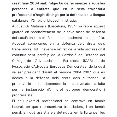
creat l’any 2004 amb l’objectiu de reconèixer a aquelles
persones o entitats que en la seva trajectòria
professional s’hagin distingit per la defensa de la llengua
catalana en l’àmbit jurídicoadministratiu.
August Gil Matamala (Barcelona, 1934) va rebre aquest
guardó en reconeixement de la seva tasca de defensa
del català en tots els àmbits, especialment en la justícia.
Advocat compromès en la defensa dels drets dels
treballadors, tot i haver-se retirat de la vida professional
continua sent partícip de la Comissió de Defensa del
Col·legi de l’Advocacia de Barcelona (ICAB) i de
l’Associació d’Advocats Europeus Demòcrates, de la qual
va ser president durant el període 2004-2007, que es
dedica a la defensa dels drets dels ciutadans, la
preservació de la independència dels advocats i la lluita
per la instauració d’un dret europeu democràtic i
progressista.
El seu exercici professional se centrava en l’àmbit
laboral, en què representava treballadors, i en l’àmbit
penal, en què assistia els detinguts en la lluita per les