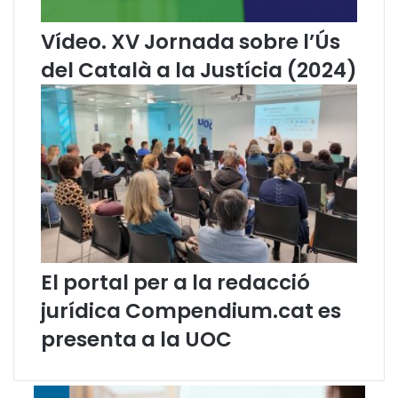
e
i
C
m
Vídeo. XV Jornada sobre l’Ús
o
i
del Català a la Justícia (2024)
m
n
m
a
o
r
n
e
V
l
o
c
i
a
c
t
e
a
l
à
e
El portal per a la redacció
n
jurídica Compendium.cat es
l
e
presenta a la UOC
s
o
p