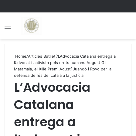
Menu
S
Home
/
Articles Butlletí
/
L’Advocacia Catalana entrega a
l’advocat i activista pels drets humans August Gil
Matamala, el XIIIè Premi Agustí Juandó i Royo per la
defensa de l’ús del català a la justícia
L’Advocacia
Catalana
entrega a