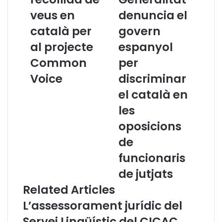
n
G
veus en
denuncia el
t
e
i
n
català per
govern
n
e
u
al projecte
r
espanyol
a
a
Common
per
l
l
a
i
Voice
discriminar
r
t
el català en
e
a
c
t
les
o
d
oposicions
l
e
l
n
de
i
u
funcionaris
d
n
a
c
de jutjats
d
i
Related Articles
e
a
v
e
L’assessorament jurídic del
e
l
Servei Lingüístic del CICAC
u
g