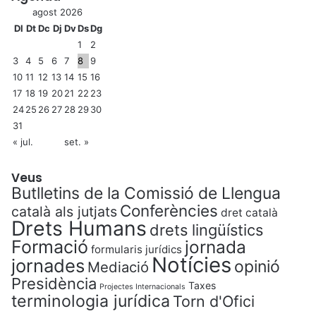
agost 2026
Dl
Dt
Dc
Dj
Dv
Ds
Dg
1
2
3
4
5
6
7
8
9
10
11
12
13
14
15
16
17
18
19
20
21
22
23
24
25
26
27
28
29
30
31
« jul.
set. »
Veus
Butlletins de la Comissió de Llengua
Conferències
català als jutjats
dret català
Drets Humans
drets lingüístics
Formació
jornada
formularis jurídics
Notícies
jornades
opinió
Mediació
Presidència
Taxes
Projectes Internacionals
terminologia jurídica
Torn d'Ofici