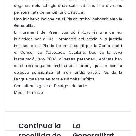
deganes dels col·legis d’advocats catalans i de diverses
personalitats de l’àmbit jurídic i social.
Una iniciativa inclosa en el Pla de treball subscrit amb la
Generalitat
El lliurament del Premi Juandó i Royo és una de les
iniciatives per a l’ús i promoció del català a la justícia
incloses en el Pla de treball subscrit per la Generalitat i
el Consell de l’Advocacia Catalana. Des de la seva
instauració, l’any 2004, diverses persones i entitats han
estat reconegudes amb aquest premi, que té com a
objectiu sensibilitzar el món jurídic envers l’ús de la
llengua catalana en tots els àmbits jurídics.
Consulteu la galeria d’imatges de l’acte
Més informació
Continua la
La
C
L
o
a
recollida de
Generalitat