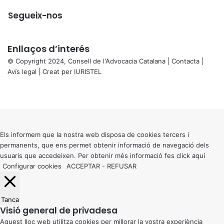
Segueix-nos
Enllaços d’interés
© Copyright 2024, Consell de l'Advocacia Catalana |
Contacta
|
Avís legal
| Creat per
IURISTEL
X
Facebook
X
WhatsApp
Telegram
Viber
Back
to
top
button
Els informem que la nostra web disposa de cookies tercers i
permanents, que ens permet obtenir informació de navegació dels
usuaris que accedeixen. Per obtenir més informació fes click
aquí
Configurar cookies
ACCEPTAR
-
REFUSAR
Tanca
Visió general de privadesa
Aquest lloc web utilitza cookies per millorar la vostra experiència