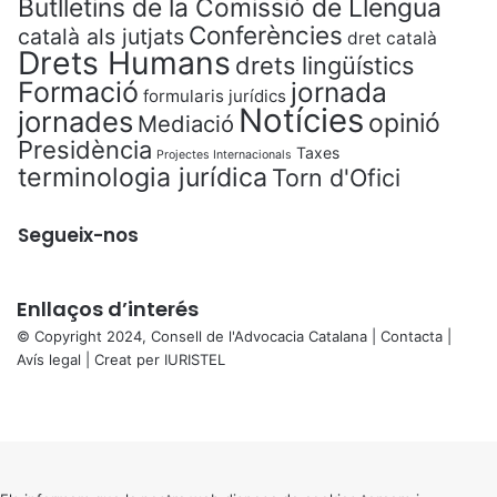
Butlletins de la Comissió de Llengua
Conferències
català als jutjats
dret català
Drets Humans
drets lingüístics
Formació
jornada
formularis jurídics
Notícies
jornades
opinió
Mediació
Presidència
Taxes
Projectes Internacionals
terminologia jurídica
Torn d'Ofici
Segueix-nos
Enllaços d’interés
© Copyright 2024, Consell de l'Advocacia Catalana |
Contacta
|
Avís legal
| Creat per
IURISTEL
X
Facebook
X
WhatsApp
Telegram
Viber
Back
to
top