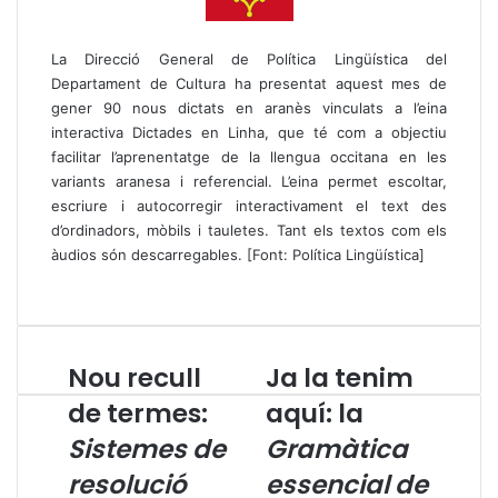
La Direcció General de Política Lingüística del
Departament de Cultura ha presentat aquest mes de
gener
90 nous dictats en aranès
vinculats a l’eina
interactiva Dictades en Linha, que té com a objectiu
facilitar l’aprenentatge de la llengua occitana en les
variants aranesa i referencial. L’eina permet escoltar,
escriure i autocorregir interactivament el text des
d’ordinadors, mòbils i tauletes. Tant els textos com els
àudios són descarregables. [Font: Política Lingüística]
Nou recull
Ja la tenim
N
J
o
a
de termes:
aquí: la
u
l
Sistemes de
Gramàtica
r
a
e
t
resolució
essencial de
c
e