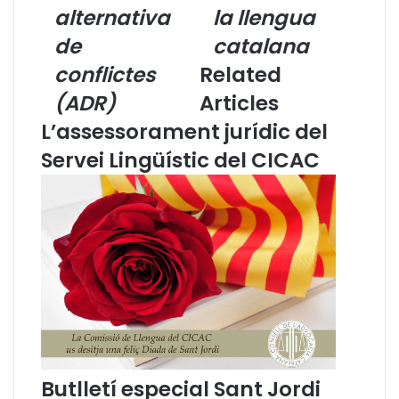
u
alternativa
n
la llengua
l
i
de
catalana
l
m
d
a
conflictes
Related
e
q
(ADR)
Articles
t
u
e
í
L’assessorament jurídic del
r
:
Servei Lingüístic del CICAC
m
l
e
a
s
G
:
r
S
a
i
m
s
à
t
t
e
i
m
c
e
a
s
e
Butlletí especial Sant Jordi
d
s