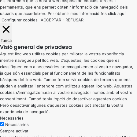
button
Els informem que la nostra web disposa de cookies tercers i
permanents, que ens permet obtenir informació de navegació dels
usuaris que accedeixen. Per obtenir més informació fes click
aquí
Configurar cookies
ACCEPTAR
-
REFUSAR
Tanca
Visió general de privadesa
Aquest lloc web utilitza cookies per millorar la vostra experiència
mentre navegueu pel lloc web. D’aquestes, les cookies que es
classifiquen com a necessàries s’emmagatzemen al vostre navegador,
ja que són essencials per al funcionament de les funcionalitats
bàsiques del lloc web. També fem servir cookies de tercers que ens
ajuden a analitzar i entendre com utilitzeu aquest lloc web. Aquestes
cookies s’emmagatzemaran al vostre navegador només amb el vostre
consentiment. També teniu l’opció de desactivar aquestes cookies.
Però desactivar algunes d’aquestes cookies pot afectar la vostra
experiència de navegació.
Necessaries
Necessaries
Sempre activat