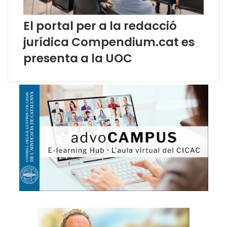
e
l
c
a
El portal per a la redacció
o
n
jurídica Compendium.cat es
n
a
f
presenta a la UOC
l
i
c
t
e
s
(
A
D
R
)