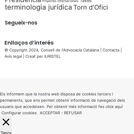
Taxes
Projectes Internacionals
terminologia jurídica
Torn d'Ofici
Segueix-nos
Enllaços d’interés
© Copyright 2024, Consell de l'Advocacia Catalana |
Contacta
|
Avís legal
| Creat per
IURISTEL
X
Facebook
X
WhatsApp
Telegram
Viber
Back
to
top
button
Els informem que la nostra web disposa de cookies tercers i
permanents, que ens permet obtenir informació de navegació dels
usuaris que accedeixen. Per obtenir més informació fes click
aquí
Configurar cookies
ACCEPTAR
-
REFUSAR
Tanca