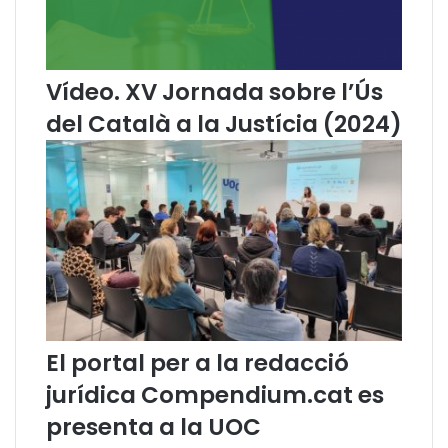
a
e
b
n
a
t
n
a
Vídeo. XV Jornada sobre l’Ús
d
E
o
s
del Català a la Justícia (2024)
n
p
a
a
m
n
e
y
n
a
t
d
i
e
l
l
a
a
i
C
g
a
El portal per a la redacció
n
r
o
t
jurídica Compendium.cat es
r
a
presenta a la UOC
à
e
n
u