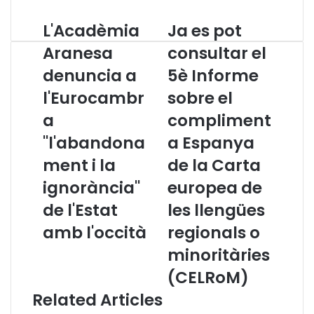
L'Acadèmia
Ja es pot
L
J
'
a
Aranesa
consultar el
A
e
denuncia a
5è Informe
c
s
a
p
l'Eurocambr
sobre el
d
o
è
a
t
compliment
m
c
"l'abandona
a Espanya
i
o
a
n
ment i la
de la Carta
A
s
ignorància"
europea de
r
u
a
l
de l'Estat
les llengües
n
t
amb l'occità
regionals o
e
a
s
r
minoritàries
a
e
(CELRoM)
d
l
e
5
Related Articles
n
è