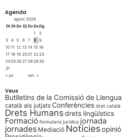
E
L
Agenda
R
agost 2026
o
Dl
Dt
Dc
Dj
Dv
Ds
Dg
M
)
1
2
3
4
5
6
7
8
9
10
11
12
13
14
15
16
17
18
19
20
21
22
23
24
25
26
27
28
29
30
31
« jul.
set. »
Veus
Butlletins de la Comissió de Llengua
Conferències
català als jutjats
dret català
Drets Humans
drets lingüístics
Formació
jornada
formularis jurídics
Notícies
jornades
opinió
Mediació
Presidència