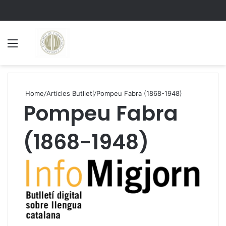
Menu
S
Home
/
Articles Butlletí
/
Pompeu Fabra (1868-1948)
Pompeu Fabra
(1868-1948)