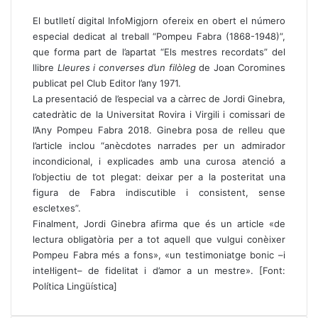
El butlletí digital InfoMigjorn ofereix en obert el
número
especial dedicat al treball “Pompeu Fabra (1868-1948)”
,
que forma part de l’apartat “Els mestres recordats” del
llibre
Lleures i converses d’un filòleg
de Joan Coromines
publicat pel Club Editor l’any 1971.
La presentació de l’especial va a càrrec de Jordi Ginebra,
catedràtic de la Universitat Rovira i Virgili i comissari de
l’Any Pompeu Fabra 2018. Ginebra posa de relleu que
l’article inclou “anècdotes narrades per un admirador
incondicional, i explicades amb una curosa atenció a
l’objectiu de tot plegat: deixar per a la posteritat una
figura de Fabra indiscutible i consistent, sense
escletxes”.
Finalment, Jordi Ginebra afirma que és un article «de
lectura obligatòria per a tot aquell que vulgui conèixer
Pompeu Fabra més a fons», «un testimoniatge bonic –i
intel·ligent– de fidelitat i d’amor a un mestre». [Font:
Política Lingüística]