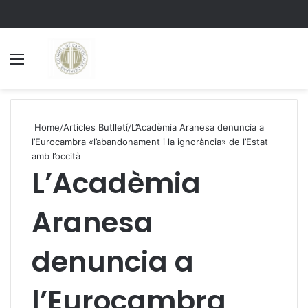
Menu
S
Home
/
Articles Butlletí
/
L’Acadèmia Aranesa denuncia a
l’Eurocambra «l’abandonament i la ignorància» de l’Estat
amb l’occità
L’Acadèmia
Aranesa
denuncia a
l’Eurocambra