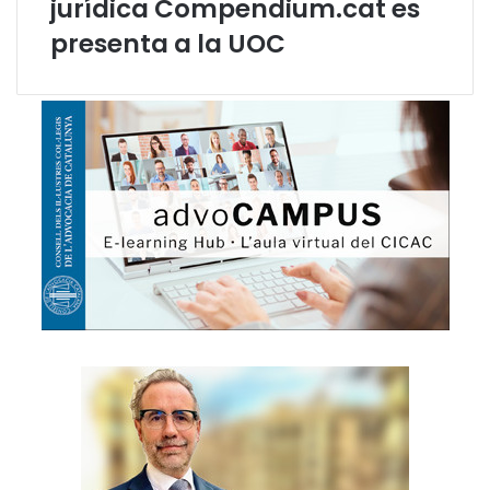
jurídica Compendium.cat es
a
presenta a la UOC