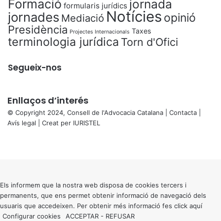
Formació
jornada
formularis jurídics
Notícies
jornades
opinió
Mediació
Presidència
Taxes
Projectes Internacionals
terminologia jurídica
Torn d'Ofici
Segueix-nos
Enllaços d’interés
© Copyright 2024, Consell de l'Advocacia Catalana |
Contacta
|
Avís legal
| Creat per
IURISTEL
X
Facebook
X
WhatsApp
Telegram
Viber
Back
to
top
button
Els informem que la nostra web disposa de cookies tercers i
permanents, que ens permet obtenir informació de navegació dels
usuaris que accedeixen. Per obtenir més informació fes click
aquí
Configurar cookies
ACCEPTAR
-
REFUSAR