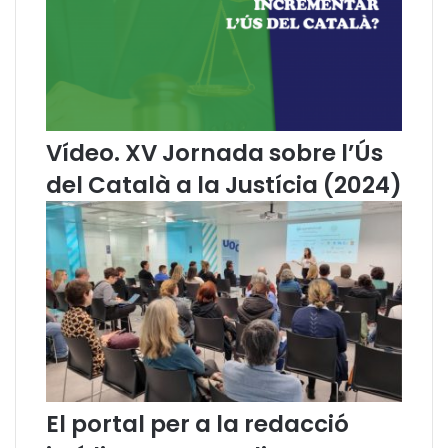
Ú
s
d
e
l
C
a
Vídeo. XV Jornada sobre l’Ús
t
del Català a la Justícia (2024)
a
l
à
a
l
a
J
u
s
t
í
c
El portal per a la redacció
i