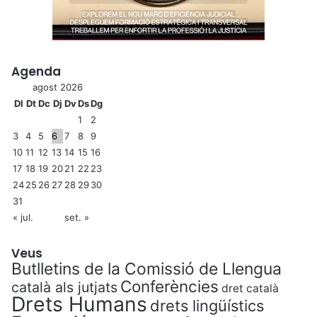
Agenda
agost 2026
Dl
Dt
Dc
Dj
Dv
Ds
Dg
1
2
3
4
5
6
7
8
9
10
11
12
13
14
15
16
17
18
19
20
21
22
23
24
25
26
27
28
29
30
31
« jul.
set. »
Veus
Butlletins de la Comissió de Llengua
Conferències
català als jutjats
dret català
Drets Humans
drets lingüístics