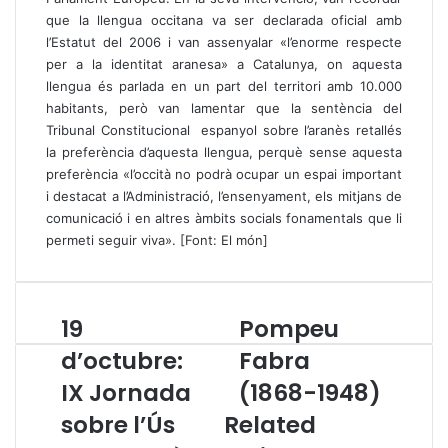
que la llengua occitana va ser declarada oficial amb
l’Estatut del 2006 i van assenyalar «l’enorme respecte
per a la identitat aranesa» a Catalunya, on aquesta
llengua és parlada en un part del territori amb 10.000
habitants, però van lamentar que la sentència del
Tribunal Constitucional espanyol sobre l’aranès retallés
la preferència d’aquesta llengua, perquè sense aquesta
preferència «l’occità no podrà ocupar un espai important
i destacat a l’Administració, l’ensenyament, els mitjans de
comunicació i en altres àmbits socials fonamentals que li
permeti seguir viva». [Font: El món]
19
Pompeu
1
P
9
o
d’octubre:
Fabra
d
m
IX Jornada
(1868-1948)
’
p
o
e
sobre l’Ús
Related
c
u