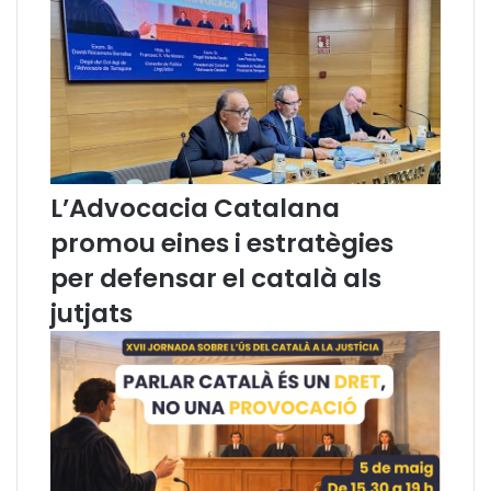
n
a
d
a
s
o
b
r
e
L’Advocacia Catalana
l
promou eines i estratègies
'
Ú
per defensar el català als
s
jutjats
d
e
l
C
a
t
a
l