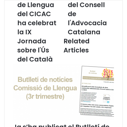
a
o
de Llengua
del Consell
C
m
del CICAC
de
o
u
m
n
ha celebrat
l'Advocacia
i
i
s
la IX
c
Catalana
s
a
Jornada
Related
i
t
ó
d
sobre l'Ús
Articles
d
e
del Català
e
l
L
C
l
o
e
n
n
s
g
e
u
l
a
l
d
d
e
e
l
l
C
'