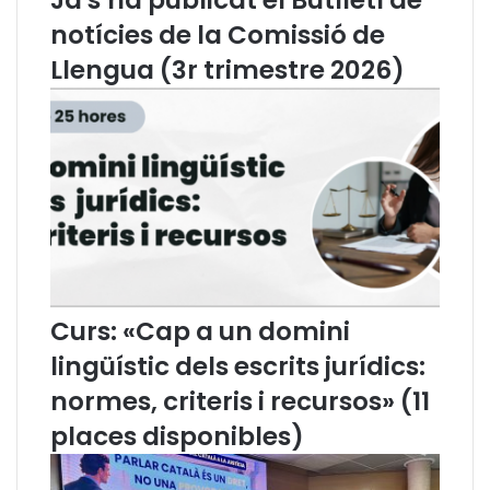
Ja s’ha publicat el Butlletí de
I
A
notícies de la Comissió de
C
d
Llengua (3r trimestre 2026)
A
v
C
o
h
c
a
a
c
c
e
i
l
a
e
C
b
a
r
t
a
a
t
l
Curs: «Cap a un domini
l
a
lingüístic dels escrits jurídics:
a
n
I
a
normes, criteris i recursos» (11
X
places disponibles)
J
o
r