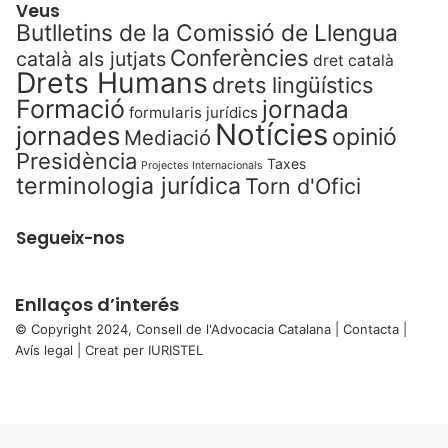
Veus
Butlletins de la Comissió de Llengua
Conferències
català als jutjats
dret català
Drets Humans
drets lingüístics
Formació
jornada
formularis jurídics
Notícies
jornades
opinió
Mediació
Presidència
Taxes
Projectes Internacionals
terminologia jurídica
Torn d'Ofici
Segueix-nos
Enllaços d’interés
© Copyright 2024, Consell de l'Advocacia Catalana |
Contacta
|
Avís legal
| Creat per
IURISTEL
X
Facebook
X
WhatsApp
Telegram
Viber
Back
to