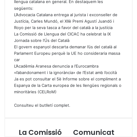
llengua catalana en general. En destaquem les
següents:
L’Advocacia Catalana entrega al jurista i exconseller de
Justícia, Carles Mundó, el XIIè Premi Agustí Juandó i
Royo per la seva tasca a favor del català a la justícia
La Comissió de Llengua del CICAC ha celebrat la IX
Jornada sobre l’Ús del Català
El govern espanyol descarta demanar l’ús del català al
Parlament Europeu perquè la UE ho consideraria massa
car
L’Acadèmia Aranesa denuncia a l’Eurocambra
«l’abandonament i la ignorància» de l’Estat amb l’occità
Ja es pot consultar el 5è Informe sobre el compliment a
Espanya de la Carta europea de les llengües regionals o
minoritàries (CELRoM)
Consulteu el butlletí complet
.
La Comissió
Comunicat
L
C