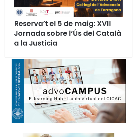
à
Reserva’t el 5 de maig: XVII
Jornada sobre l’Ús del Català
a la Justícia