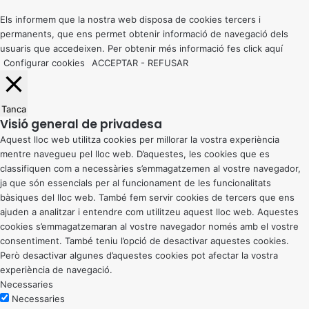
top
button
Els informem que la nostra web disposa de cookies tercers i
permanents, que ens permet obtenir informació de navegació dels
usuaris que accedeixen. Per obtenir més informació fes click
aquí
Configurar cookies
ACCEPTAR
-
REFUSAR
Tanca
Visió general de privadesa
Aquest lloc web utilitza cookies per millorar la vostra experiència
mentre navegueu pel lloc web. D’aquestes, les cookies que es
classifiquen com a necessàries s’emmagatzemen al vostre navegador,
ja que són essencials per al funcionament de les funcionalitats
bàsiques del lloc web. També fem servir cookies de tercers que ens
ajuden a analitzar i entendre com utilitzeu aquest lloc web. Aquestes
cookies s’emmagatzemaran al vostre navegador només amb el vostre
consentiment. També teniu l’opció de desactivar aquestes cookies.
Però desactivar algunes d’aquestes cookies pot afectar la vostra
experiència de navegació.
Necessaries
Necessaries