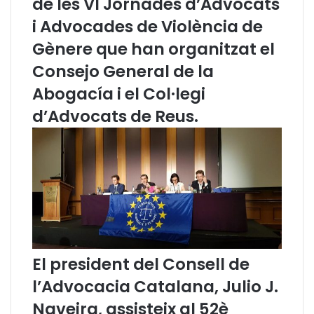
de les VI Jornades d’Advocats
P
o
i Advocades de Violència de
è
l
r
·
Gènere que han organitzat el
i
l
Consejo General de la
t
a
s
b
Abogacía i el Col·legi
J
o
d’Advocats de Reus.
u
r
d
a
i
n
c
t
i
a
l
s
El president del Consell de
l’Advocacia Catalana, Julio J.
Naveira, assisteix al 52è