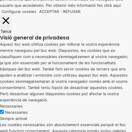
usuaris que accedeixen. Per obtenir més informació fes click
aquí
Configurar cookies
ACCEPTAR
-
REFUSAR
Tanca
Visió general de privadesa
Aquest lloc web utilitza cookies per millorar la vostra experiència
mentre navegueu pel lloc web. D’aquestes, les cookies que es
classifiquen com a necessàries s’emmagatzemen al vostre navegador,
ja que són essencials per al funcionament de les funcionalitats
bàsiques del lloc web. També fem servir cookies de tercers que ens
ajuden a analitzar i entendre com utilitzeu aquest lloc web. Aquestes
cookies s’emmagatzemaran al vostre navegador només amb el vostre
consentiment. També teniu l’opció de desactivar aquestes cookies.
Però desactivar algunes d’aquestes cookies pot afectar la vostra
experiència de navegació.
Necessaries
Necessaries
Sempre activat
Les cookies necessàries són absolutament essencials perquè el lloc
web funcioni correctament. Aquesta categoria només inclou galetes