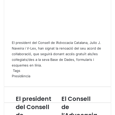
El president del Consell de l’Advocacia Catalana, Julio J.
Naveira i V-Lex, han signat la renoació del seu acord de
col·laboració, que seguirà donant accés gratuït als/les
col·legiats/des a la seva Base de Dades, formularis i
esquemes en línia.
Tags
Presidència
El president
El Consell
E
E
l
l
del Consell
de
p
C
r
o