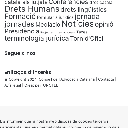
Conferències
català als jutjats
dret català
Drets Humans
drets lingüístics
Formació
jornada
formularis jurídics
Notícies
jornades
opinió
Mediació
Presidència
Taxes
Projectes Internacionals
terminologia jurídica
Torn d'Ofici
Segueix-nos
Enllaços d’interés
© Copyright 2024, Consell de l'Advocacia Catalana |
Contacta
|
Avís legal
| Creat per
IURISTEL
X
Facebook
X
WhatsApp
Telegram
Viber
Back
to
top
button
Els informem que la nostra web disposa de cookies tercers i
permanents, que ens permet obtenir informació de navegació dels