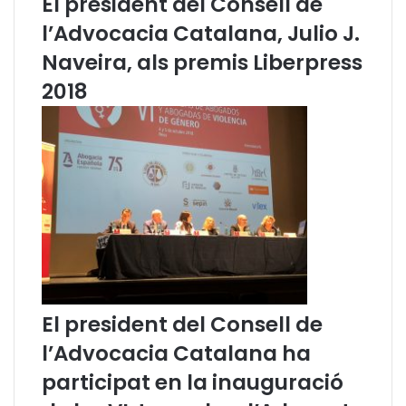
El president del Consell de
i
n
d
t
l’Advocacia Catalana, Julio J.
a
l
Naveira, als premis Liberpress
t
o
a
B
2018
l
l
D
a
i
n
n
c
a
h
r
c
d
o
e
n
P
t
r
i
o
n
v
u
El president del Consell de
a
a
d
r
l’Advocacia Catalana ha
e
a
participat en la inauguració
l
n
s
c