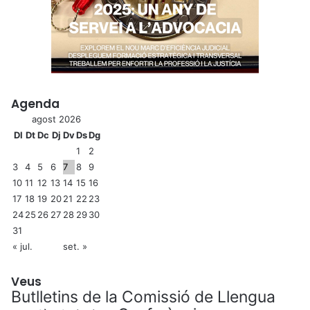
Agenda
agost 2026
Dl
Dt
Dc
Dj
Dv
Ds
Dg
1
2
3
4
5
6
7
8
9
10
11
12
13
14
15
16
17
18
19
20
21
22
23
24
25
26
27
28
29
30
31
« jul.
set. »
Veus
Butlletins de la Comissió de Llengua