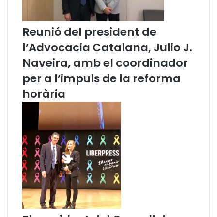
A
a
d
l
v
a
Reunió del president de
o
n
l’Advocacia Catalana, Julio J.
c
a
a
i
Naveira, amb el coordinador
c
l
per a l’impuls de la reforma
i
’
a
e
horària
C
d
a
i
t
t
a
o
l
r
a
i
n
a
a
l
c
T
o
i
n
r
v
a