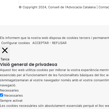
a
© Copyright 2024, Consell de l'Advocacia Catalana |
Contac
l
X
s
Facebook
X
WhatsApp
Telegram
Viber
d
Back
e
to
C
top
a
button
Els informem que la nostra web disposa de cookies tercers i permanent
t
Configurar cookies
ACCEPTAR
-
REFUSAR
a
l
u
Tanca
n
Visió general de privadesa
y
Aquest lloc web utilitza cookies per millorar la vostra experiència me
a
essencials per al funcionament de les funcionalitats bàsiques del lloc
s’emmagatzemaran al vostre navegador només amb el vostre consentiment
navegació.
Necessaries
Necessaries
Sempre activat
Les cookies necessàries són absolutament essencials perquè el lloc web