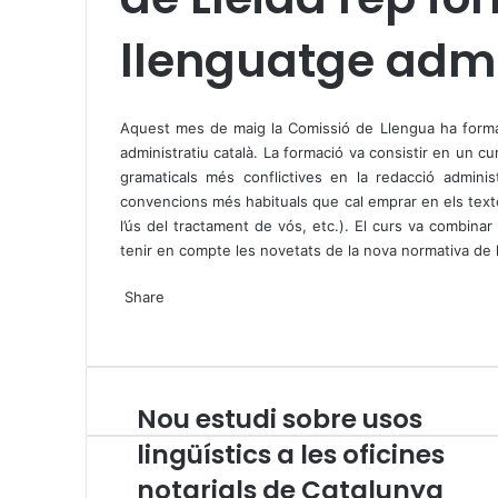
llenguatge admi
X
W
T
h
e
Aquest mes de maig la Comissió de Llengua ha format 
a
l
administratiu català. La formació va consistir en un c
t
e
gramaticals més conflictives en la redacció administ
s
g
convencions més habituals que cal emprar en els textos
A
r
l’ús del tractament de vós, etc.). El curs va combina
p
a
tenir en compte les novetats de la nova normativa de l
p
m
X
W
T
Share
h
e
X
a
l
W
T
S
P
t
e
h
e
h
r
s
g
a
l
a
i
A
r
t
e
r
n
Nou estudi sobre usos
N
p
a
s
g
e
t
o
p
m
A
r
v
lingüístics a les oficines
u
p
a
i
notarials de Catalunya
e
p
m
a