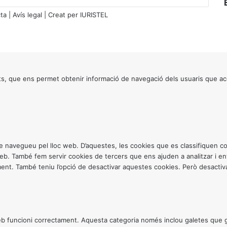
i
ta
|
Avís legal
| Creat per
IURISTEL
ó
d
e
d
a
d
s, que ens permet obtenir informació de navegació dels usuaris que ac
e
s
ntre navegueu pel lloc web. D’aquestes, les cookies que es classifiquen
 web. També fem servir cookies de tercers que ens ajuden a analitzar i 
. També teniu l’opció de desactivar aquestes cookies. Però desactivar
 funcioni correctament. Aquesta categoria només inclou galetes que gar