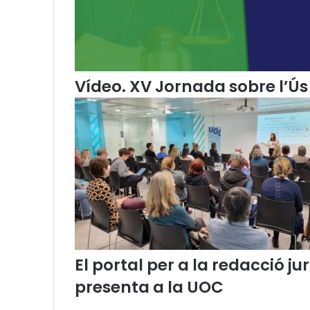
t
i
c
s
a
l
Vídeo. XV Jornada sobre l’Ús 
e
s
o
f
i
c
i
n
e
s
n
o
El portal per a la redacció 
t
a
presenta a la UOC
r
i