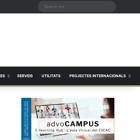
X
Search
for
EES
SERVEIS
UTILITATS
PROJECTES INTERNACIONALS