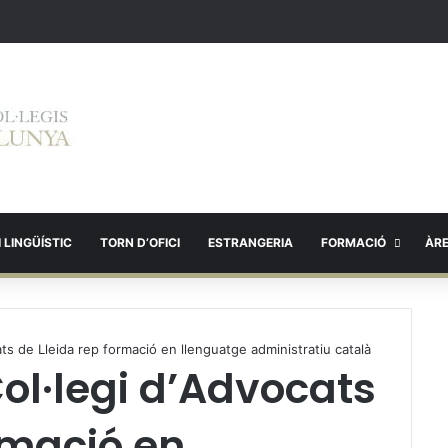
 LINGÜÍSTIC
TORN D’OFICI
ESTRANGERIA
FORMACIÓ
ÀR
ats de Lleida rep formació en llenguatge administratiu català
Col·legi d’Advocats
rmació en