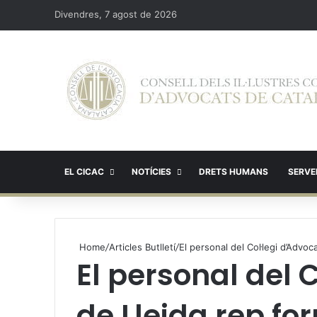
Divendres, 7 agost de 2026
EL CICAC
NOTÍCIES
DRETS HUMANS
SERVEI
Home
/
Articles Butlletí
/
El personal del Col·legi d’Advoc
El personal del 
de Lleida rep fo