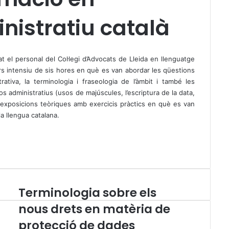
nistratiu català
el personal del Col·legi d’Advocats de Lleida en llenguatge
urs intensiu de sis hores en què es van abordar les qüestions
rativa, la terminologia i fraseologia de l’àmbit i també les
 administratius (usos de majúscules, l’escriptura de la data,
r exposicions teòriques amb exercicis pràctics en què es van
a llengua catalana.
Terminologia sobre els
T
e
nous drets en matèria de
r
protecció de dades
m