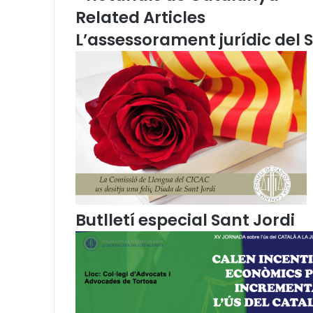
s
E
Related Articles
t
m
L’assessorament jurídic del S
u
a
d
i
i
l
s
o
b
r
e
u
s
o
s
l
Butlletí especial Sant Jordi
i
n
g
ü
í
s