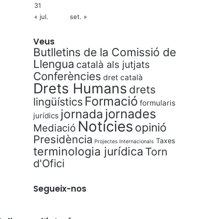
31
« jul.
set. »
Veus
Butlletins de la Comissió de
Llengua
català als jutjats
Conferències
dret català
Drets Humans
drets
Formació
lingüístics
formularis
jornades
jornada
jurídics
Notícies
opinió
Mediació
Presidència
Taxes
Projectes Internacionals
terminologia jurídica
Torn
d'Ofici
Segueix-nos