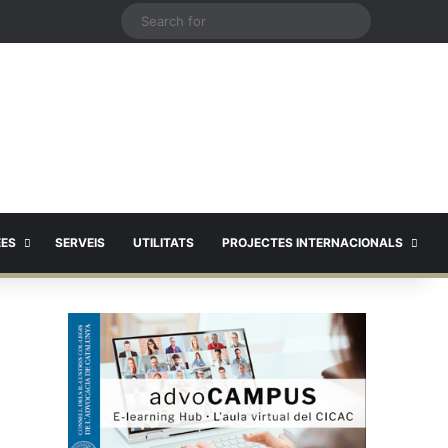
X
Search
for
EES
SERVEIS
UTILITATS
PROJECTES INTERNACIONALS