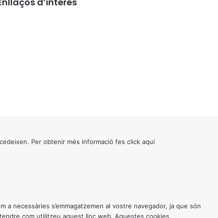
Enllaços d’interés
cedeixen. Per obtenir més informació fes click
aquí
 com a necessàries s’emmagatzemen al vostre navegador, ja que són
entendre com utilitzeu aquest lloc web. Aquestes cookies