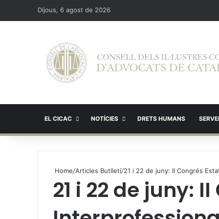
Dijous, 6 agost de 2026
EL CICAC
NOTÍCIES
DRETS HUMANS
SERVEI
Home
/
Articles Butlletí
/
21 i 22 de juny: II Congrés Est
21 i 22 de juny: 
Interprofession