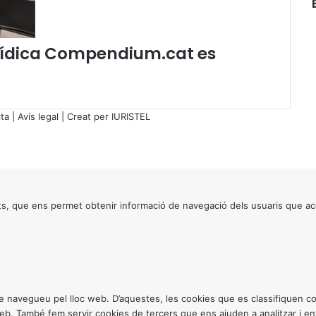
e
n
l
jurídica Compendium.cat es
í
n
i
a
.
ta
|
Avís legal
| Creat per
IURISTEL
s, que ens permet obtenir informació de navegació dels usuaris que ac
ntre navegueu pel lloc web. D’aquestes, les cookies que es classifiquen
 web. També fem servir cookies de tercers que ens ajuden a analitzar i 