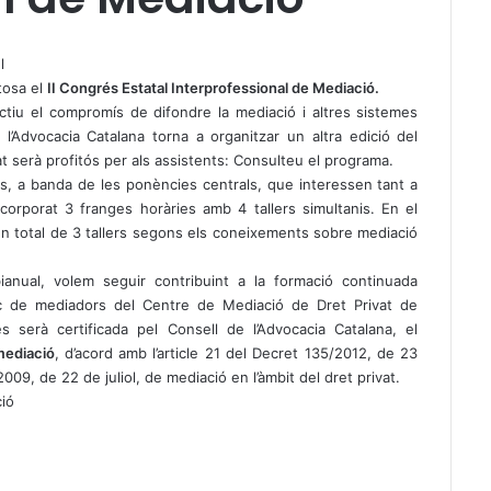
l
tosa el
II Congrés Estatal Interprofessional de Mediació.
tiu el compromís de difondre la mediació i altres sistemes
 l’Advocacia Catalana torna a organitzar un altra edició del
 serà profitós per als assistents:
Consulteu el programa.
s, a banda de les ponències centrals, que interessen tant a
rporat 3 franges horàries amb 4 tallers simultanis. En el
 un total de 3 tallers segons els coneixements sobre mediació
ianual, volem seguir contribuint a la formació continuada
blic de mediadors del Centre de Mediació de Dret Privat de
és serà certificada pel Consell de l’Advocacia Catalana, el
mediació
, d’acord amb l’article 21 del Decret 135/2012, de 23
2009, de 22 de juliol, de mediació en l’àmbit del dret privat.
ció