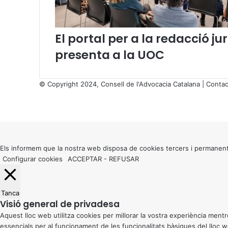
g
ü
í
El portal per a la redacció 
s
t
presenta a la UOC
i
c
a
© Copyright 2024, Consell de l'Advocacia Catalana |
Contac
e
X
n
Facebook
X
WhatsApp
Telegram
Viber
l
Back
’
to
à
top
m
button
Els informem que la nostra web disposa de cookies tercers i permanent
b
Configurar cookies
ACCEPTAR
-
REFUSAR
i
t
d
Tanca
e
Visió general de privadesa
l
Aquest lloc web utilitza cookies per millorar la vostra experiència me
a
essencials per al funcionament de les funcionalitats bàsiques del lloc