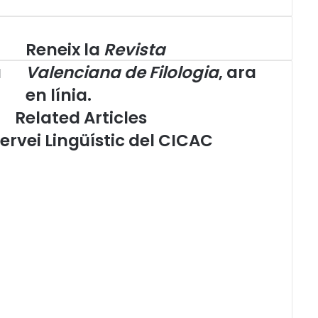
Reneix la
Revista
R
e
a
Valenciana de Filologia
, ara
n
en línia.
e
i
Related Articles
x
ervei Lingüístic del CICAC
l
a
R
e
v
i
s
t
a
V
a
l
e