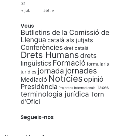
31
« jul.
set. »
Veus
Butlletins de la Comissió de
Llengua
català als jutjats
Conferències
dret català
Drets Humans
drets
Formació
lingüístics
formularis
jornades
jornada
jurídics
Notícies
opinió
Mediació
Presidència
Taxes
Projectes Internacionals
terminologia jurídica
Torn
d'Ofici
Segueix-nos