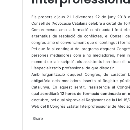
X
W
T
h
e
Els propers dijous 21 i divendres 22 de juny 2018 e
a
l
Consell de l’Advocacia Catalana celebra a ciutat de Tor
t
e
Compromesos amb la formació continuada i fent efec
s
g
alternatius de resolució de conflictes, el Consell de
A
r
congrés amb el convenciment que el contingut i format
p
a
Pel que fa al contingut del programa d’aquest Congré
p
m
persones mediadores com a no mediadores, hem inco
moment de la inscripció, els assistents han d’escollir
i l’especialització professional de què disposin.
Amb l’organització d’aquest Congrés, de caràcter b
obligatòria dels mediadors inscrits al Registre pú
Catalunya. En aquest sentit, l’assistència al Congr
qual
acreditarà 12 hores de formació continuada en 
d’octubre, pel qual s’aprova el Reglament de la Llei 15/
Web del II Congrés Estatal Interprofessional de Media
X
W
T
Share
h
e
X
a
l
W
T
S
P