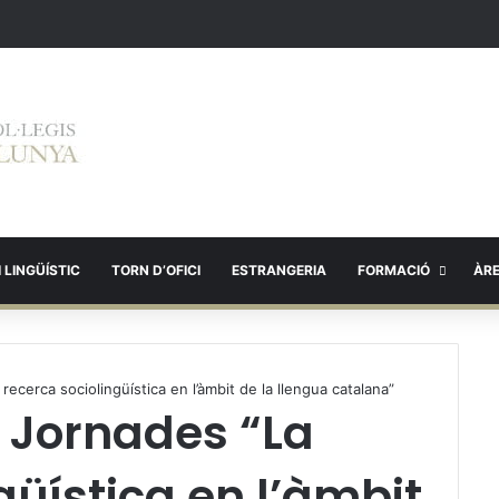
 LINGÜÍSTIC
TORN D’OFICI
ESTRANGERIA
FORMACIÓ
ÀR
 recerca sociolingüística en l’àmbit de la llengua catalana”
IV Jornades “La
güística en l’àmbit