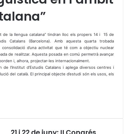
atalana”
t de la llengua catalana” tindran lloc els propers 14 i 15 de
tudis Catalans (Barcelona). Amb aquesta quarta trobada
 consolidació d’una activitat que té com a objectiu nuclear
cabada de realitzar. Aquesta posada en comú permetrà avançar
orden i, alhora, projectar-les internacionalment.
e l’Institut d’Estudis Catalans i aplega diversos centres i
ució del català. El principal objecte d’estudi són els usos, els
21 i 22 de juny: II Congrés
2