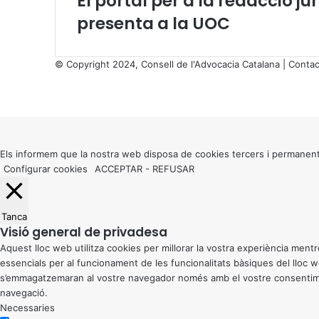
El portal per a la redacció 
presenta a la UOC
© Copyright 2024, Consell de l'Advocacia Catalana |
Contac
X
Facebook
X
WhatsApp
Telegram
Viber
Back
to
top
button
Els informem que la nostra web disposa de cookies tercers i permanent
Configurar cookies
ACCEPTAR
-
REFUSAR
Tanca
Visió general de privadesa
Aquest lloc web utilitza cookies per millorar la vostra experiència me
essencials per al funcionament de les funcionalitats bàsiques del lloc
s’emmagatzemaran al vostre navegador només amb el vostre consentiment
navegació.
Necessaries