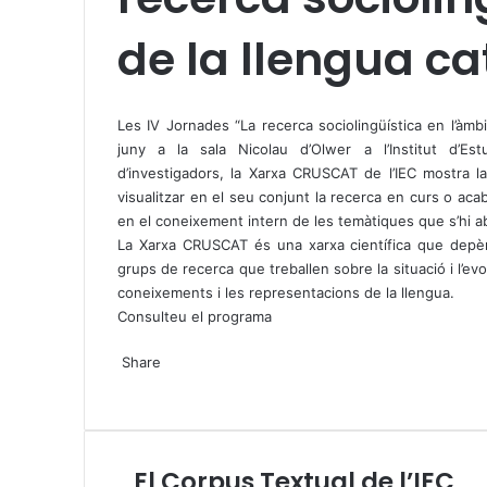
de la llengua c
X
W
T
h
e
Les IV Jornades “La recerca sociolingüística en l’àmbi
a
l
juny a la sala Nicolau d’Olwer a l’Institut d’Es
t
e
d’investigadors, la Xarxa CRUSCAT de l’IEC mostra la
s
g
visualitzar en el seu conjunt la recerca en curs o a
A
r
en el coneixement intern de les temàtiques que s’hi ab
p
a
La Xarxa CRUSCAT és una xarxa científica que depèn d
p
m
grups de recerca que treballen sobre la situació i l’evol
coneixements i les representacions de la llengua.
Consulteu el programa
X
W
T
Share
h
e
X
a
l
W
T
S
P
t
e
h
e
h
r
s
g
a
l
a
i
A
r
t
e
r
n
El Corpus Textual de l’IEC
E
p
a
s
g
e
t