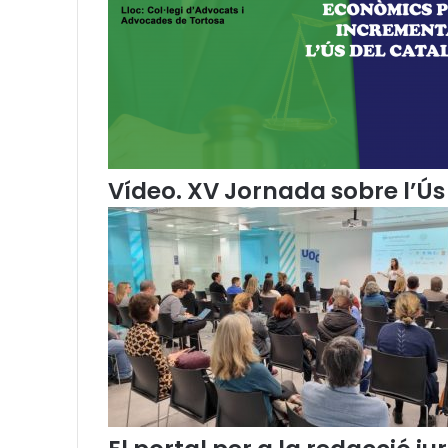
s
’
a
c
t
u
a
l
i
Vídeo. XV Jornada sobre l’Ús 
t
z
a