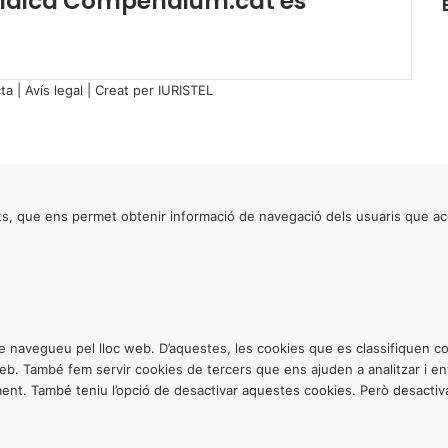
jurídica Compendium.cat es
l
d
e
M
ta
|
Avís legal
| Creat per
IURISTEL
e
d
i
a
c
i
s, que ens permet obtenir informació de navegació dels usuaris que ac
ó
ntre navegueu pel lloc web. D’aquestes, les cookies que es classifiquen
 web. També fem servir cookies de tercers que ens ajuden a analitzar i 
. També teniu l’opció de desactivar aquestes cookies. Però desactivar