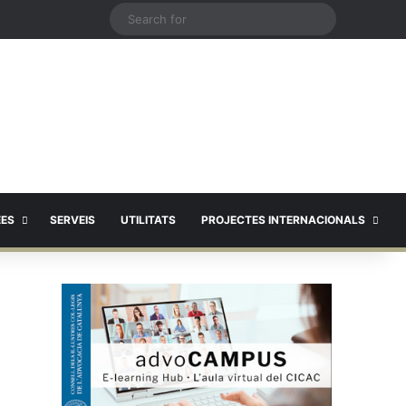
X
Search
for
EES
SERVEIS
UTILITATS
PROJECTES INTERNACIONALS