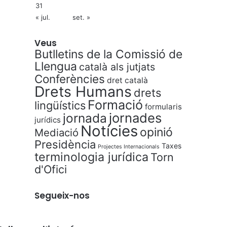
31
« jul.
set. »
Veus
Butlletins de la Comissió de
Llengua
català als jutjats
Conferències
dret català
Drets Humans
drets
Formació
lingüístics
formularis
jornades
jornada
jurídics
Notícies
opinió
Mediació
Presidència
Taxes
Projectes Internacionals
terminologia jurídica
Torn
d'Ofici
Segueix-nos