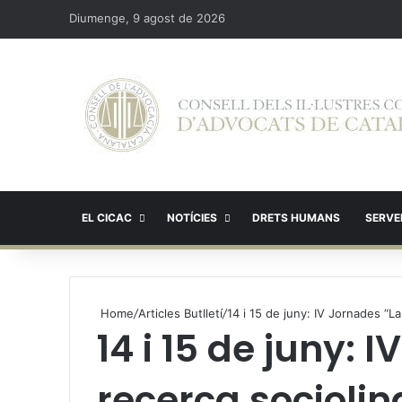
Diumenge, 9 agost de 2026
EL CICAC
NOTÍCIES
DRETS HUMANS
SERVEI
Home
/
Articles Butlletí
/
14 i 15 de juny: IV Jornades “La
14 i 15 de juny: 
recerca sociolin