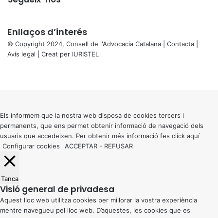
Enllaços d’interés
© Copyright 2024, Consell de l'Advocacia Catalana |
Contacta
|
Avís legal
| Creat per
IURISTEL
X
Facebook
X
WhatsApp
Telegram
Viber
Back
to
top
button
Els informem que la nostra web disposa de cookies tercers i
permanents, que ens permet obtenir informació de navegació dels
usuaris que accedeixen. Per obtenir més informació fes click
aquí
Configurar cookies
ACCEPTAR
-
REFUSAR
Tanca
Visió general de privadesa
Aquest lloc web utilitza cookies per millorar la vostra experiència
mentre navegueu pel lloc web. D’aquestes, les cookies que es