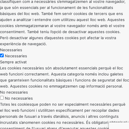
classifiquen com a necessàries s’emmagatzemen al vostre navegador,
ja que són essencials per al funcionament de les funcionalitats
bàsiques del lloc web. També fem servir cookies de tercers que ens
ajuden a analitzar i entendre com utilitzeu aquest lloc web. Aquestes
cookies s’emmagatzemaran al vostre navegador només amb el vostre
consentiment. També teniu l’opció de desactivar aquestes cookies.
Però desactivar algunes d’aquestes cookies pot afectar la vostra
experiència de navegació.
Necessaries
Necessaries
Sempre activat
Les cookies necessàries són absolutament essencials perquè el lloc
web funcioni correctament. Aquesta categoria només inclou galetes
que garanteixen funcionalitats bàsiques i funcions de seguretat del lloc
web. Aquestes cookies no emmagatzemen cap informació personal.
No necessaries
No necessaries
Totes les cookiesque poden no ser especialment necessàries perquè
el lloc web funcioni i s’utilitzen específicament per recopilar dades
personals de l’usuari a través d’anàlisis, anuncis i altres continguts
incrustats s’anomenen cookies no necessàries. És obligatori obtenir el
consentiment de l\'usuari abans d\'executar aquestes cookies al vostre