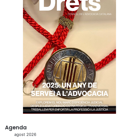
r
a
t
i
u
Agenda
agost 2026