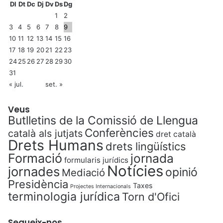
Dl
Dt
Dc
Dj
Dv
Ds
Dg
1
2
3
4
5
6
7
8
9
10
11
12
13
14
15
16
17
18
19
20
21
22
23
24
25
26
27
28
29
30
31
« jul.
set. »
Veus
Butlletins de la Comissió de Llengua
Conferències
català als jutjats
dret català
Drets Humans
drets lingüístics
Formació
jornada
formularis jurídics
Notícies
jornades
opinió
Mediació
Presidència
Taxes
Projectes Internacionals
terminologia jurídica
Torn d'Ofici
Segueix-nos