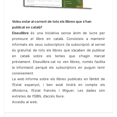
Voleu estar al corrent de tots els llibres que s’han
publicat en català?
Elseullibre
és una iniciativa sense ànim de lucre per
promoure el llibre en català. Consisteix a mantenir
informats els seus subscriptors (la subscripció al servei
és gratuïta) de tots els llibres que s’acaben de publicar
en català sobre els temes que s’hagin marcat
prèviament.
Elseulilbre.cat
no ven llibres, només facilita
la informació perquè els subscriptors en puguin tenir
coneixement.
La web informa sobre els llibres publicats en l’àmbit de
l’Estat espanyol, i ben aviat tindrà en compte els
d’Andorra, l’Estat francès i l’Alguer. Les dades són
extretes de l’ISBN, d’accés lliure.
Accediu al web
.