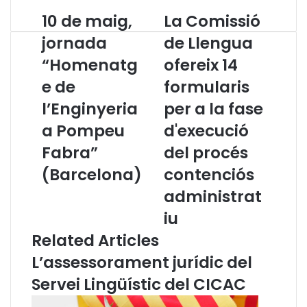
10 de maig,
La Comissió
1
L
0
a
jornada
de Llengua
d
C
“Homenatg
ofereix 14
e
o
m
m
e de
formularis
a
i
i
l’Enginyeria
s
per a la fase
g
s
a Pompeu
d'execució
,
i
j
ó
Fabra”
del procés
o
d
(Barcelona)
contenciós
r
e
n
L
administrat
a
l
iu
d
e
a
n
Related Articles
“
g
L’assessorament jurídic del
H
u
o
a
Servei Lingüístic del CICAC
m
o
e
f