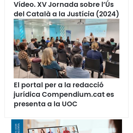
Vídeo. XV Jornada sobre l’Ús
o
l
m
a
del Català a la Justícia (2024)
p
f
e
a
u
s
F
e
a
d
b
'
r
e
a
x
”
e
(
c
B
u
El portal per a la redacció
a
c
r
i
jurídica Compendium.cat es
c
ó
presenta a la UOC
e
d
l
e
o
l
n
p
a
r