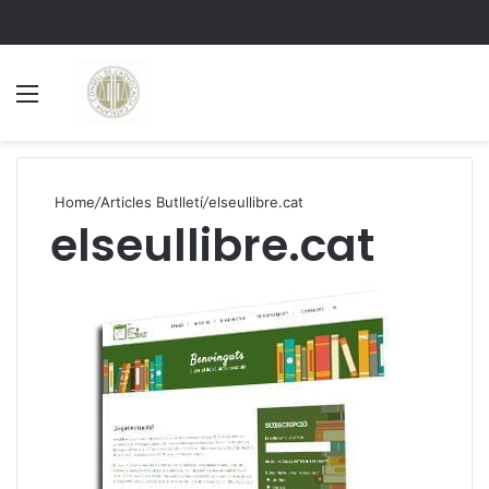
Menu
S
Home
/
Articles Butlletí
/
elseullibre.cat
elseullibre.cat