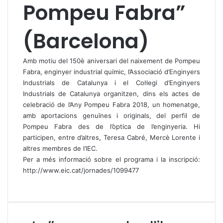
Pompeu Fabra”
(Barcelona)
Amb motiu del 150è aniversari del naixement de Pompeu
Fabra, enginyer industrial químic, l’Associació d’Enginyers
Industrials de Catalunya i el Col·legi d’Enginyers
Industrials de Catalunya organitzen, dins els actes de
celebració de l’Any Pompeu Fabra 2018, un homenatge,
amb aportacions genuïnes i originals, del perfil de
Pompeu Fabra des de l’òptica de l’enginyeria. Hi
participen, entre d’altres, Teresa Cabré, Mercè Lorente i
altres membres de l’IEC.
Per a més informació sobre el programa i la inscripció:
http://www.eic.cat/jornades/1099477
L
e