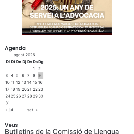
Agenda
agost 2026
Dl
Dt
Dc
Dj
Dv
Ds
Dg
1
2
3
4
5
6
7
8
9
10
11
12
13
14
15
16
17
18
19
20
21
22
23
24
25
26
27
28
29
30
31
« jul.
set. »
Veus
Butlletins de la Comissió de Llengua