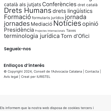
Conferències
català als jutjats
dret català
Drets Humans
drets lingüístics
Formació
jornada
formularis jurídics
Notícies
jornades
opinió
Mediació
Presidència
Taxes
Projectes Internacionals
terminologia jurídica
Torn d'Ofici
Segueix-nos
Enllaços d’interés
© Copyright 2024, Consell de l'Advocacia Catalana |
Contacta
|
Avís legal
| Creat per
IURISTEL
X
Facebook
X
WhatsApp
Telegram
Viber
Back
to
top
button
Els informem que la nostra web disposa de cookies tercers i