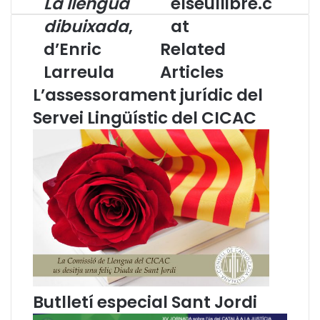
La llengua
elseullibre.c
a
l
dibuixada
,
at
l
s
d’Enric
Related
l
e
e
u
Larreula
Articles
n
l
L’assessorament jurídic del
g
l
u
i
Servei Lingüístic del CICAC
a
b
d
r
i
e
b
.
u
c
i
a
x
t
a
d
a
,
d
Butlletí especial Sant Jordi
’
E