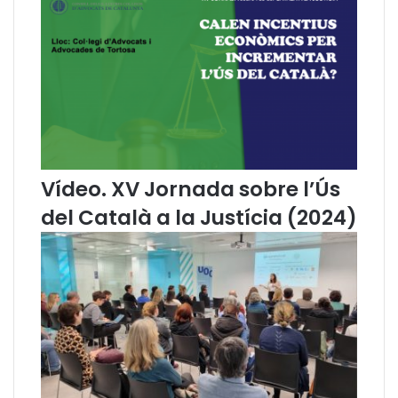
n
r
i
c
L
a
r
r
e
u
Vídeo. XV Jornada sobre l’Ús
l
del Català a la Justícia (2024)
a