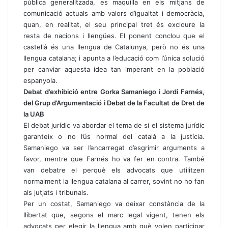
pública generalitzada, es maquilla en els mitjans de
comunicació actuals amb valors d’igualtat i democràcia,
quan, en realitat, el seu principal tret és excloure la
resta de nacions i llengües. El ponent conclou que el
castellà és una llengua de Catalunya, però no és una
llengua catalana; i apunta a l’educació com l’única solució
per canviar aquesta idea tan imperant en la població
espanyola.
Debat d’exhibició entre Gorka Samaniego i Jordi Farnés,
del Grup d’Argumentació i Debat de la Facultat de Dret de
la UAB
El debat jurídic va abordar el tema de si el sistema jurídic
garanteix o no l’ús normal del català a la justícia.
Samaniego va ser l’encarregat d’esgrimir arguments a
favor, mentre que Farnés ho va fer en contra. També
van debatre el perquè els advocats que utilitzen
normalment la llengua catalana al carrer, sovint no ho fan
als jutjats i tribunals.
Per un costat, Samaniego va deixar constància de la
llibertat que, segons el marc legal vigent, tenen els
advocats per elegir la llengua amb què volen participar