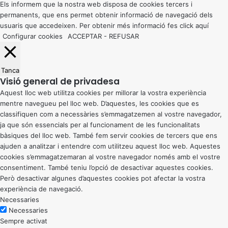
button
Els informem que la nostra web disposa de cookies tercers i
permanents, que ens permet obtenir informació de navegació dels
usuaris que accedeixen. Per obtenir més informació fes click
aquí
Configurar cookies
ACCEPTAR
-
REFUSAR
Tanca
Visió general de privadesa
Aquest lloc web utilitza cookies per millorar la vostra experiència
mentre navegueu pel lloc web. D’aquestes, les cookies que es
classifiquen com a necessàries s’emmagatzemen al vostre navegador,
ja que són essencials per al funcionament de les funcionalitats
bàsiques del lloc web. També fem servir cookies de tercers que ens
ajuden a analitzar i entendre com utilitzeu aquest lloc web. Aquestes
cookies s’emmagatzemaran al vostre navegador només amb el vostre
consentiment. També teniu l’opció de desactivar aquestes cookies.
Però desactivar algunes d’aquestes cookies pot afectar la vostra
experiència de navegació.
Necessaries
Necessaries
Sempre activat