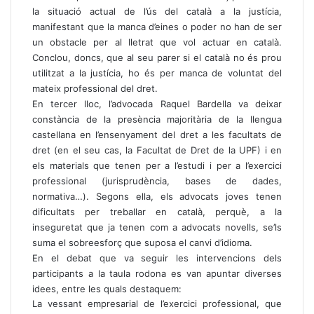
la situació actual de l’ús del català a la justícia,
manifestant que la manca d’eines o poder no han de ser
un obstacle per al lletrat que vol actuar en català.
Conclou, doncs, que al seu parer si el català no és prou
utilitzat a la justícia, ho és per manca de voluntat del
mateix professional del dret.
En tercer lloc, l’advocada Raquel Bardella va deixar
constància de la presència majoritària de la llengua
castellana en l’ensenyament del dret a les facultats de
dret (en el seu cas, la Facultat de Dret de la UPF) i en
els materials que tenen per a l’estudi i per a l’exercici
professional (jurisprudència, bases de dades,
normativa…). Segons ella, els advocats joves tenen
dificultats per treballar en català, perquè, a la
inseguretat que ja tenen com a advocats novells, se’ls
suma el sobreesforç que suposa el canvi d’idioma.
En el debat que va seguir les intervencions dels
participants a la taula rodona es van apuntar diverses
idees, entre les quals destaquem:
La vessant empresarial de l’exercici professional, que