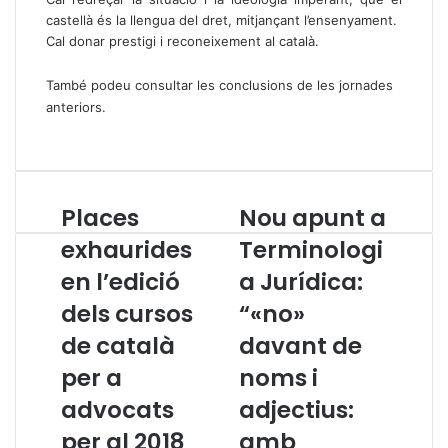
castellà és la llengua del dret, mitjançant l’ensenyament.
Cal donar prestigi i reconeixement al català.
També podeu consultar les conclusions de les jornades
anteriors
.
Places
Nou apunt a
P
N
l
o
exhaurides
Terminologi
a
u
en l’edició
a Jurídica:
c
a
e
p
dels cursos
“«no»
s
u
e
de català
n
davant de
x
t
per a
noms i
h
a
a
T
advocats
adjectius:
u
e
per al 2018
amb
r
r