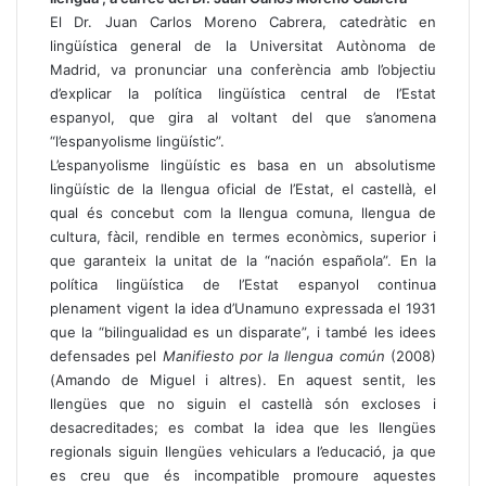
El Dr. Juan Carlos Moreno Cabrera, catedràtic en
lingüística general de la Universitat Autònoma de
Madrid, va pronunciar una conferència amb l’objectiu
d’explicar la política lingüística central de l’Estat
espanyol, que gira al voltant del que s’anomena
“l’espanyolisme lingüístic”.
L’espanyolisme lingüístic es basa en un absolutisme
lingüístic de la llengua oficial de l’Estat, el castellà, el
qual és concebut com la llengua comuna, llengua de
cultura, fàcil, rendible en termes econòmics, superior i
que garanteix la unitat de la “nación española”. En la
política lingüística de l’Estat espanyol continua
plenament vigent la idea d’Unamuno expressada el 1931
que la “bilingualidad es un disparate”, i també les idees
defensades pel
Manifiesto por la llengua común
(2008)
(Amando de Miguel i altres). En aquest sentit, les
llengües que no siguin el castellà són excloses i
desacreditades; es combat la idea que les llengües
regionals siguin llengües vehiculars a l’educació, ja que
es creu que és incompatible promoure aquestes