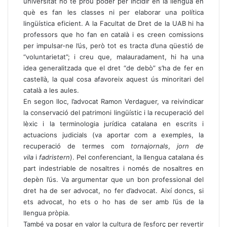
universitat no té prou poder per incidir en la llengua en
què es fan les classes ni per elaborar una política
lingüística eficient. A la Facultat de Dret de la UAB hi ha
professors que ho fan en català i es creen comissions
per impulsar-ne l’ús, però tot es tracta d’una qüestió de
“voluntarietat”; i creu que, malauradament, hi ha una
idea generalitzada que el dret “de debò” s’ha de fer en
castellà, la qual cosa afavoreix aquest ús minoritari del
català a les aules.
En segon lloc, l’advocat Ramon Verdaguer, va reivindicar
la conservació del patrimoni lingüístic i la recuperació del
lèxic i la terminologia jurídica catalana en escrits i
actuacions judicials (va aportar com a exemples, la
recuperació de termes com
tornajornals
,
jorn de
vila
i
fadristern
). Pel conferenciant, la llengua catalana és
part indestriable de nosaltres i només de nosaltres en
depèn l’ús. Va argumentar que un bon professional del
dret ha de ser advocat, no fer d’advocat. Així doncs, si
ets advocat, ho ets o ho has de ser amb l’ús de la
llengua pròpia.
També va posar en valor la cultura de l’esforç per revertir