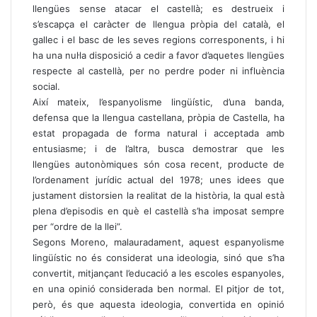
llengües sense atacar el castellà; es destrueix i
s’escapça el caràcter de llengua pròpia del català, el
gallec i el basc de les seves regions corresponents, i hi
ha una nul·la disposició a cedir a favor d’aquetes llengües
respecte al castellà, per no perdre poder ni influència
social.
Així mateix, l’espanyolisme lingüístic, d’una banda,
defensa que la llengua castellana, pròpia de Castella, ha
estat propagada de forma natural i acceptada amb
entusiasme; i de l’altra, busca demostrar que les
llengües autonòmiques són cosa recent, producte de
l’ordenament jurídic actual del 1978; unes idees que
justament distorsien la realitat de la història, la qual està
plena d’episodis en què el castellà s’ha imposat sempre
per “ordre de la llei”.
Segons Moreno, malauradament, aquest espanyolisme
lingüístic no és considerat una ideologia, sinó que s’ha
convertit, mitjançant l’educació a les escoles espanyoles,
en una opinió considerada ben normal. El pitjor de tot,
però, és que aquesta ideologia, convertida en opinió