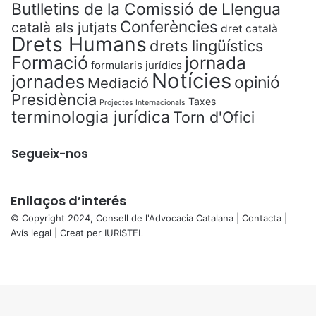
Butlletins de la Comissió de Llengua
Conferències
català als jutjats
dret català
Drets Humans
drets lingüístics
Formació
jornada
formularis jurídics
Notícies
jornades
opinió
Mediació
Presidència
Taxes
Projectes Internacionals
terminologia jurídica
Torn d'Ofici
Segueix-nos
Enllaços d’interés
© Copyright 2024, Consell de l'Advocacia Catalana |
Contacta
|
Avís legal
| Creat per
IURISTEL
X
Facebook
X
WhatsApp
Telegram
Viber
Back
to
top