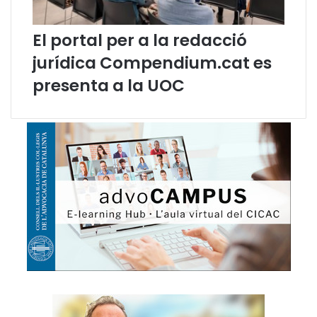
t
i
s
u
p
s
El portal per a la redacció
e
:
jurídica Compendium.cat es
r
a
a
m
presenta a la UOC
l
b
2
g
0
u
1
i
8
o
n
e
t
?
a
g
l
u
t
i
n