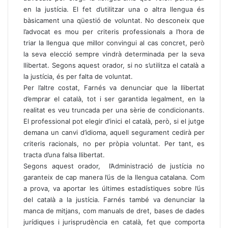
en la justícia. El fet d’utilitzar una o altra llengua és
bàsicament una qüestió de voluntat. No desconeix que
l’advocat es mou per criteris professionals a l’hora de
triar la llengua que millor convingui al cas concret, però
la seva elecció sempre vindrà determinada per la seva
llibertat. Segons aquest orador, si no s’utilitza el català a
la justícia, és per falta de voluntat.
Per l’altre costat, Farnés va denunciar que la llibertat
d’emprar el català, tot i ser garantida legalment, en la
realitat es veu truncada per una sèrie de condicionants.
El professional pot elegir d’inici el català, però, si el jutge
demana un canvi d’idioma, aquell segurament cedirà per
criteris racionals, no per pròpia voluntat. Per tant, es
tracta d’una falsa llibertat.
Segons aquest orador, l’Administració de justícia no
garanteix de cap manera l’ús de la llengua catalana. Com
a prova, va aportar les últimes estadístiques sobre l’ús
del català a la justícia. Farnés també va denunciar la
manca de mitjans, com manuals de dret, bases de dades
jurídiques i jurisprudència en català, fet que comporta