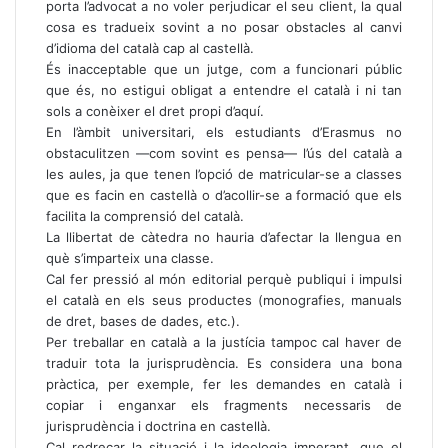
porta l’advocat a no voler perjudicar el seu client, la qual
cosa es tradueix sovint a no posar obstacles al canvi
d’idioma del català cap al castellà.
És inacceptable que un jutge, com a funcionari públic
que és, no estigui obligat a entendre el català i ni tan
sols a conèixer el dret propi d’aquí.
En l’àmbit universitari, els estudiants d’Erasmus no
obstaculitzen —com sovint es pensa— l’ús del català a
les aules, ja que tenen l’opció de matricular-se a classes
que es facin en castellà o d’acollir-se a formació que els
facilita la comprensió del català.
La llibertat de càtedra no hauria d’afectar la llengua en
què s’imparteix una classe.
Cal fer pressió al món editorial perquè publiqui i impulsi
el català en els seus productes (monografies, manuals
de dret, bases de dades, etc.).
Per treballar en català a la justícia tampoc cal haver de
traduir tota la jurisprudència. Es considera una bona
pràctica, per exemple, fer les demandes en català i
copiar i enganxar els fragments necessaris de
jurisprudència i doctrina en castellà.
Cal redreçar la situació i la ideologia imperant, que el