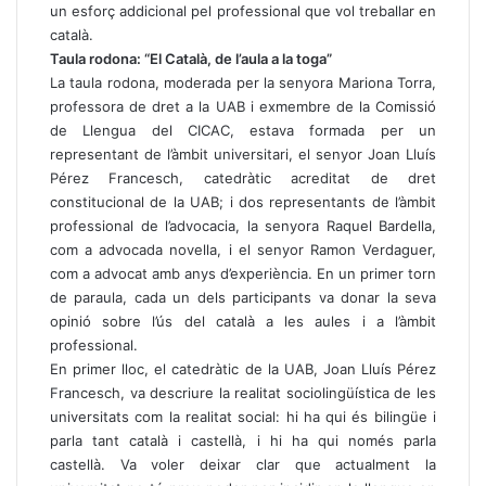
un esforç addicional pel professional que vol treballar en
català.
Taula rodona: “El Català, de l’aula a la toga”
La taula rodona, moderada per la senyora Mariona Torra,
professora de dret a la UAB i exmembre de la Comissió
de Llengua del CICAC, estava formada per un
representant de l’àmbit universitari, el senyor Joan Lluís
Pérez Francesch, catedràtic acreditat de dret
constitucional de la UAB; i dos representants de l’àmbit
professional de l’advocacia, la senyora Raquel Bardella,
com a advocada novella, i el senyor Ramon Verdaguer,
com a advocat amb anys d’experiència. En un primer torn
de paraula, cada un dels participants va donar la seva
opinió sobre l’ús del català a les aules i a l’àmbit
professional.
En primer lloc, el catedràtic de la UAB, Joan Lluís Pérez
Francesch, va descriure la realitat sociolingüística de les
universitats com la realitat social: hi ha qui és bilingüe i
parla tant català i castellà, i hi ha qui només parla
castellà. Va voler deixar clar que actualment la