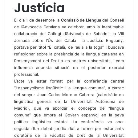
Justícia
El dia 1 de desembre la
Comissió de Llengua
del Consell
de l’Advocacia Catalana va celebrar, amb la inestimable
col·laboració del Col·legi d’Advocats de Sabadell, la VIII
Jornada sobre l’Ús del Català la Justícia. Enguany,
portava per títol “El català, de l’aula a la toga” i buscava
reflexionar sobre la presència de la llengua catalana en
l’ensenyament del Dret a les nostres universitats, i com
influencia aquesta situació en el posterior exercici
professional.
L’acte va estar format per la conferència central
“L’espanyolisme lingüístic i la llengua comuna”, a càrrec
del senyor Juan Carlos Moreno Cabrera (catedràtic en
lingüística general de la Universitat Autònoma de
Madrid), que va abordar el concepte de “llengua
comuna” que empra el Govern espanyol en la seva
política lingüística estatal. La conferència va anar
seguida d’un debat jurídic dut a terme per estudiants
d’oratòria de la Facultat de Dret de la Universitat