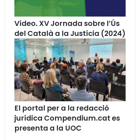
n
l
d
à
e
a
Vídeo. XV Jornada sobre l’Ús
l
l
’
a
del Català a la Justícia (2024)
i
J
n
u
c
s
o
t
m
í
p
c
l
i
i
a
m
e
n
El portal per a la redacció
t
d
jurídica Compendium.cat es
e
presenta a la UOC
l
a