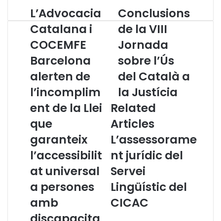
L’Advocacia
Conclusions
L
C
’
o
Catalana i
de la VIII
A
n
COCEMFE
Jornada
d
c
v
l
Barcelona
sobre l’Ús
o
u
c
alerten de
s
del Català a
a
i
l’incomplim
la Justícia
c
o
i
n
ent de la Llei
Related
a
s
que
Articles
C
d
a
e
garanteix
L’assessorame
t
l
l’accessibilit
nt jurídic del
a
a
l
V
at universal
Servei
a
I
a persones
Lingüístic del
n
I
a
I
amb
CICAC
i
J
discapacita
C
o