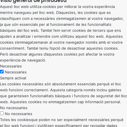
Visió general de privadesa
Aquest lloc web utilitza cookies per millorar la vostra experiència
mentre navegueu pel lloc web. D’aquestes, les cookies que es
classifiquen com a necessàries s’emmagatzemen al vostre navegador,
ja que són essencials per al funcionament de les funcionalitats
bàsiques del lloc web. També fem servir cookies de tercers que ens
ajuden a analitzar i entendre com utilitzeu aquest lloc web. Aquestes
cookies s’emmagatzemaran al vostre navegador només amb el vostre
consentiment. També teniu l’opció de desactivar aquestes cookies.
Però desactivar algunes d’aquestes cookies pot afectar la vostra
experiència de navegació.
Necessaries
Necessaries
Sempre activat
Les cookies necessàries són absolutament essencials perquè el lloc
web funcioni correctament. Aquesta categoria només inclou galetes
que garanteixen funcionalitats bàsiques i funcions de seguretat del lloc
web. Aquestes cookies no emmagatzemen cap informació personal.
No necessaries
No necessaries
Totes les cookiesque poden no ser especialment necessàries perquè
el lloc web funcioni i s’utilitzen específicament per recopilar dades