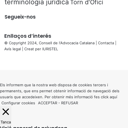
t
terminologia jurídica
Torn d'Ofici
Segueix-nos
Enllaços d’interés
© Copyright 2024, Consell de l'Advocacia Catalana |
Contacta
|
Avís legal
| Creat per
IURISTEL
X
Facebook
X
WhatsApp
Telegram
Viber
Back
to
top
button
Els informem que la nostra web disposa de cookies tercers i
permanents, que ens permet obtenir informació de navegació dels
usuaris que accedeixen. Per obtenir més informació fes click
aquí
Configurar cookies
ACCEPTAR
-
REFUSAR
Tanca