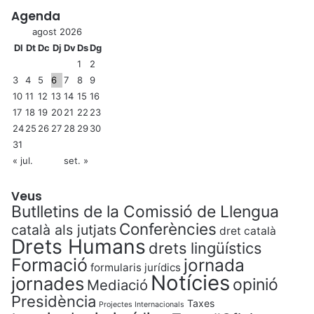
e
Agenda
r
agost 2026
s
Dl
Dt
Dc
Dj
Dv
Ds
Dg
o
n
1
2
e
3
4
5
6
7
8
9
s
10
11
12
13
14
15
16
a
17
18
19
20
21
22
23
m
24
25
26
27
28
29
30
b
31
d
« jul.
set. »
i
s
Veus
c
Butlletins de la Comissió de Llengua
a
Conferències
p
català als jutjats
dret català
Drets Humans
a
drets lingüístics
c
Formació
jornada
formularis jurídics
i
Notícies
jornades
opinió
Mediació
t
Presidència
a
Taxes
Projectes Internacionals