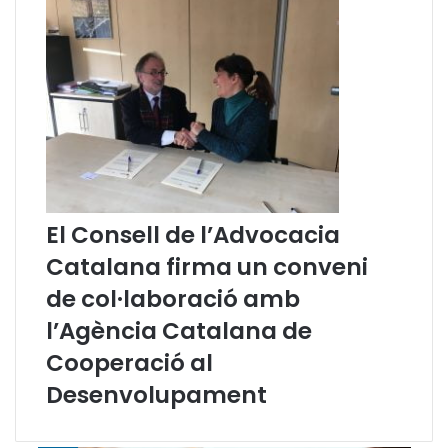
r
a
m
e
n
t
s
b
à
s
El Consell de l’Advocacia
i
c
Catalana firma un conveni
s
de col·laboració amb
.
l’Agència Catalana de
Cooperació al
Desenvolupament