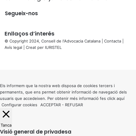
Segueix-nos
Enllaços d’interés
© Copyright 2024, Consell de l'Advocacia Catalana |
Contacta
|
Avís legal
| Creat per
IURISTEL
X
Facebook
X
WhatsApp
Telegram
Viber
Back
to
top
button
Els informem que la nostra web disposa de cookies tercers i
permanents, que ens permet obtenir informació de navegació dels
usuaris que accedeixen. Per obtenir més informació fes click
aquí
Configurar cookies
ACCEPTAR
-
REFUSAR
Tanca
Visió general de privadesa