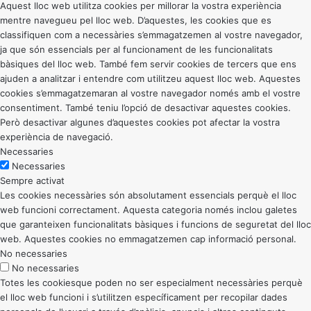
Aquest lloc web utilitza cookies per millorar la vostra experiència
mentre navegueu pel lloc web. D’aquestes, les cookies que es
classifiquen com a necessàries s’emmagatzemen al vostre navegador,
ja que són essencials per al funcionament de les funcionalitats
bàsiques del lloc web. També fem servir cookies de tercers que ens
ajuden a analitzar i entendre com utilitzeu aquest lloc web. Aquestes
cookies s’emmagatzemaran al vostre navegador només amb el vostre
consentiment. També teniu l’opció de desactivar aquestes cookies.
Però desactivar algunes d’aquestes cookies pot afectar la vostra
experiència de navegació.
Necessaries
Necessaries
Sempre activat
Les cookies necessàries són absolutament essencials perquè el lloc
web funcioni correctament. Aquesta categoria només inclou galetes
que garanteixen funcionalitats bàsiques i funcions de seguretat del lloc
web. Aquestes cookies no emmagatzemen cap informació personal.
No necessaries
No necessaries
Totes les cookiesque poden no ser especialment necessàries perquè
el lloc web funcioni i s’utilitzen específicament per recopilar dades