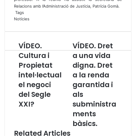
Relacions amb l’Administració de Justícia, Patrícia Gomà.
Tags
Notícies
VÍDEO.
VÍDEO. Dret
V
V
Í
Í
Cultura i
a una vida
D
D
Propietat
digna. Dret
E
E
O
O
intel·lectual
a la renda
.
.
C
el negoci
D
garantida i
u
r
del Segle
als
l
e
t
t
XXI?
subministra
u
a
ments
r
u
a
n
bàsics.
i
a
Related Articles
P
v