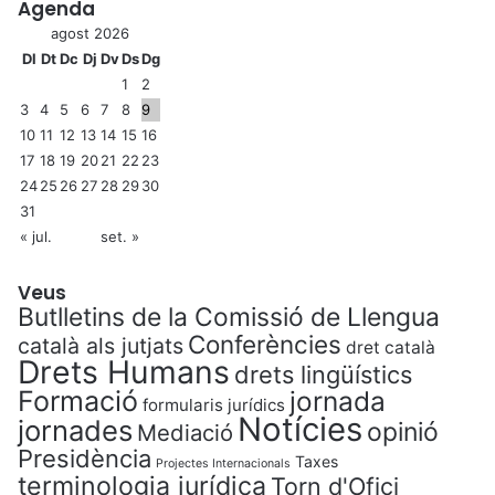
Agenda
agost 2026
Dl
Dt
Dc
Dj
Dv
Ds
Dg
1
2
3
4
5
6
7
8
9
10
11
12
13
14
15
16
17
18
19
20
21
22
23
24
25
26
27
28
29
30
31
« jul.
set. »
Veus
Butlletins de la Comissió de Llengua
Conferències
català als jutjats
dret català
Drets Humans
drets lingüístics
Formació
jornada
formularis jurídics
Notícies
jornades
opinió
Mediació
Presidència
Taxes
Projectes Internacionals
terminologia jurídica
Torn d'Ofici