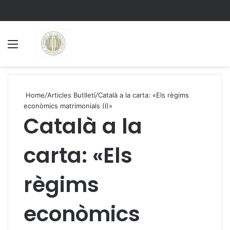
Menu
S
Home
/
Articles Butlletí
/
Català a la carta: «Els règims
econòmics matrimonials (I)»
Català a la
carta: «Els
règims
econòmics