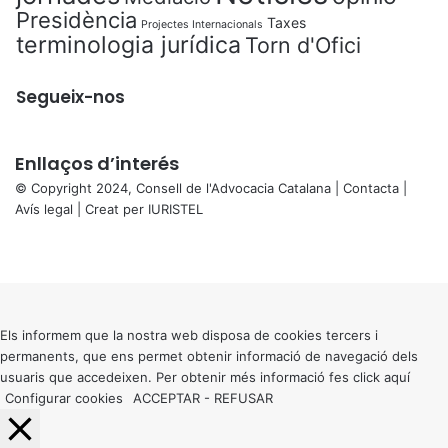
Presidència
Taxes
Projectes Internacionals
terminologia jurídica
Torn d'Ofici
Segueix-nos
Enllaços d’interés
© Copyright 2024, Consell de l'Advocacia Catalana |
Contacta
|
Avís legal
| Creat per
IURISTEL
X
Facebook
X
WhatsApp
Telegram
Viber
Back
to
top
button
Els informem que la nostra web disposa de cookies tercers i
permanents, que ens permet obtenir informació de navegació dels
usuaris que accedeixen. Per obtenir més informació fes click
aquí
Configurar cookies
ACCEPTAR
-
REFUSAR