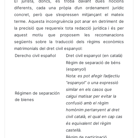
El jurista, doncs, es troba davant dues nocions
diferents, cada una pròpia d’un ordenament jurídic
concret, però que s’expressen mitjançant el mateix
terme. Aquesta incongruència pot anar en detriment de
la precisió que requereix tota redacció jurídica i és per
aquest motiu que proposem les recomanacions
següents sobre la traducció dels règims econòmics
matrimonials del dret civil espanyol:
Derecho civil español
Dret civil espanyol (en català)
Règim de separació de béns
(espanyol)
Nota: es pot afegir l’adjectiu
“espanyol” o una expressió
similar en els casos que
Régimen de separación
calgui matisar per evitar la
de bienes
confusió amb el règim
homònim pertanyent al dret
civil català, el qual en cap cas
és equivalent del règim
castellà.
Règim de participació