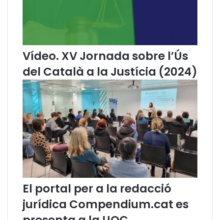
l
l
i
e
r
n
-
”
s
?
Vídeo. XV Jornada sobre l’Ús
e
a
del Català a la Justícia (2024)
l
P
l
a
d
e
f
o
m
e
n
El portal per a la redacció
t
d
jurídica Compendium.cat es
e
l