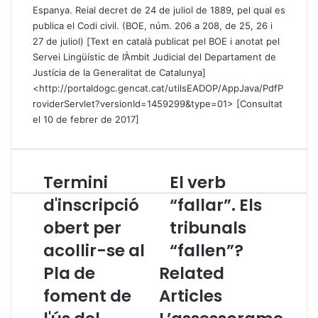
Espanya. Reial decret de 24 de juliol de 1889, pel qual es
publica el Codi civil. (BOE, núm. 206 a 208, de 25, 26 i
27 de juliol) [Text en català publicat pel BOE i anotat pel
Servei Lingüístic de l’Àmbit Judicial del Departament de
Justícia de la Generalitat de Catalunya]
<
http://portaldogc.gencat.cat/utilsEADOP/AppJava/PdfP
roviderServlet?versionId=1459299&type=01
> [Consultat
el 10 de febrer de 2017]
Termini
El verb
T
E
e
l
d'inscripció
“fallar”. Els
r
v
obert per
tribunals
m
e
i
r
acollir-se al
“fallen”?
n
b
i
Pla de
Related
“
d
f
foment de
Articles
'
a
i
l