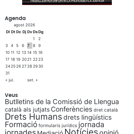
Agenda
agost 2026
Dl
Dt
Dc
Dj
Dv
Ds
Dg
1
2
3
4
5
6
7
8
9
10
11
12
13
14
15
16
17
18
19
20
21
22
23
24
25
26
27
28
29
30
31
« jul.
set. »
Veus
Butlletins de la Comissió de Llengua
Conferències
català als jutjats
dret català
Drets Humans
drets lingüístics
Formació
jornada
formularis jurídics
Notícies
jornades
opinió
Mediació