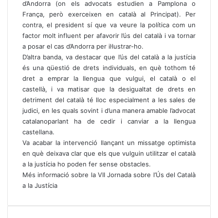
d’Andorra (on els advocats estudien a Pamplona o
França, però exerceixen en català al Principat). Per
contra, el president sí que va veure la política com un
factor molt influent per afavorir l’ús del català i va tornar
a posar el cas d’Andorra per il·lustrar-ho.
D’altra banda, va destacar que l’ús del català a la justícia
és una qüestió de drets individuals, en què tothom té
dret a emprar la llengua que vulgui, el català o el
castellà, i va matisar que la desigualtat de drets en
detriment del català té lloc especialment a les sales de
judici, en les quals sovint i d’una manera amable l’advocat
catalanoparlant ha de cedir i canviar a la llengua
castellana.
Va acabar la intervenció llançant un missatge optimista
en què deixava clar que els que vulguin utilitzar el català
a la justícia ho poden fer sense obstacles.
Més informació sobre la VII Jornada sobre l’Ús del Català
a la Justícia