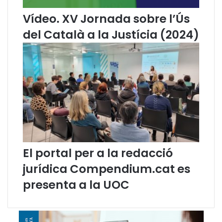
e
l
d
’
Vídeo. XV Jornada sobre l’Ús
a
a
del Català a la Justícia (2024)
l
d
l
v
a
o
d
c
’
a
h
c
o
i
n
a
o
r
p
e
El portal per a la redacció
r
jurídica Compendium.cat es
l
a
presenta a la UOC
s
e
v
a