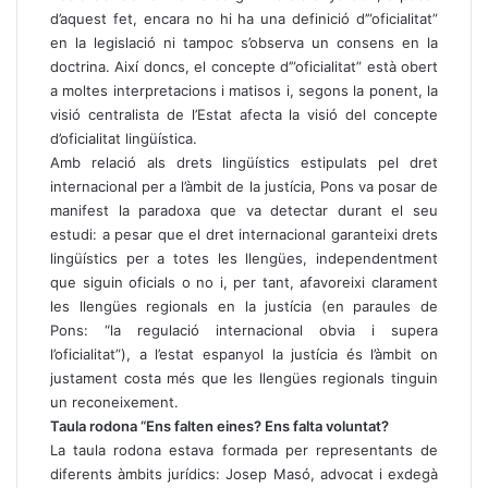
d’aquest fet, encara no hi ha una definició d’”oficialitat”
en la legislació ni tampoc s’observa un consens en la
doctrina. Així doncs, el concepte d’”oficialitat” està obert
a moltes interpretacions i matisos i, segons la ponent, la
visió centralista de l’Estat afecta la visió del concepte
d’oficialitat lingüística.
Amb relació als drets lingüístics estipulats pel dret
internacional per a l’àmbit de la justícia, Pons va posar de
manifest la paradoxa que va detectar durant el seu
estudi: a pesar que el dret internacional garanteixi drets
lingüístics per a totes les llengües, independentment
que siguin oficials o no i, per tant, afavoreixi clarament
les llengües regionals en la justícia (en paraules de
Pons: “la regulació internacional obvia i supera
l’oficialitat”), a l’estat espanyol la justícia és l’àmbit on
justament costa més que les llengües regionals tinguin
un reconeixement.
Taula rodona “Ens falten eines? Ens falta voluntat?
La taula rodona estava formada per representants de
diferents àmbits jurídics: Josep Masó, advocat i exdegà