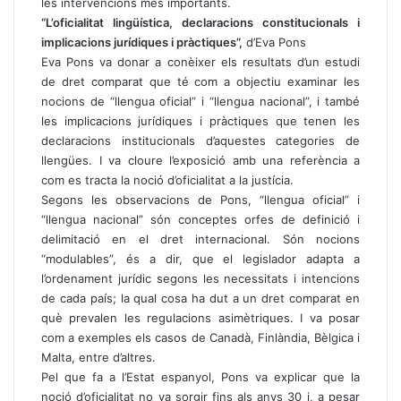
les intervencions més importants.
“L’oficialitat lingüística, declaracions constitucionals i
implicacions jurídiques i pràctiques”,
d’Eva Pons
Eva Pons va donar a conèixer els resultats d’un estudi
de dret comparat que té com a objectiu examinar les
nocions de “llengua oficial” i “llengua nacional”, i també
les implicacions jurídiques i pràctiques que tenen les
declaracions institucionals d’aquestes categories de
llengües. I va cloure l’exposició amb una referència a
com es tracta la noció d’oficialitat a la justícia.
Segons les observacions de Pons, “llengua oficial” i
“llengua nacional” són conceptes orfes de definició i
delimitació en el dret internacional. Són nocions
“modulables”, és a dir, que el legislador adapta a
l’ordenament jurídic segons les necessitats i intencions
de cada país; la qual cosa ha dut a un dret comparat en
què prevalen les regulacions asimètriques. I va posar
com a exemples els casos de Canadà, Finlàndia, Bèlgica i
Malta, entre d’altres.
Pel que fa a l’Estat espanyol, Pons va explicar que la
noció d’oficialitat no va sorgir fins als anys 30 i, a pesar