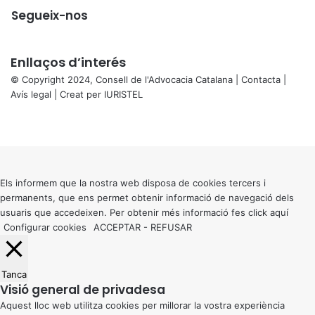
Segueix-nos
Enllaços d’interés
© Copyright 2024, Consell de l'Advocacia Catalana |
Contacta
|
Avís legal
| Creat per
IURISTEL
X
Facebook
X
WhatsApp
Telegram
Viber
Back
to
top
button
Els informem que la nostra web disposa de cookies tercers i
permanents, que ens permet obtenir informació de navegació dels
usuaris que accedeixen. Per obtenir més informació fes click
aquí
Configurar cookies
ACCEPTAR
-
REFUSAR
Tanca
Visió general de privadesa
Aquest lloc web utilitza cookies per millorar la vostra experiència