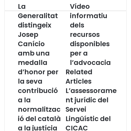
La
Vídeo
L
V
a
í
Generalitat
informatiu
G
d
distingeix
dels
e
e
n
o
Josep
recursos
e
i
r
Canício
n
disponibles
a
f
amb una
per a
l
o
i
r
medalla
l’advocacia
t
m
d’honor per
Related
a
a
t
t
la seva
Articles
d
i
contribució
L’assessorame
i
u
s
d
a la
nt jurídic del
t
e
normalitzac
Servei
i
l
n
s
ió del català
Lingüístic del
g
r
a la justícia
CICAC
e
e