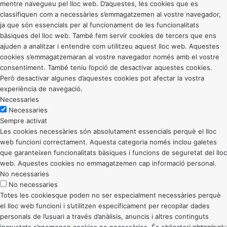
mentre navegueu pel lloc web. D’aquestes, les cookies que es
classifiquen com a necessàries s’emmagatzemen al vostre navegador,
ja que són essencials per al funcionament de les funcionalitats
bàsiques del lloc web. També fem servir cookies de tercers que ens
ajuden a analitzar i entendre com utilitzeu aquest lloc web. Aquestes
cookies s’emmagatzemaran al vostre navegador només amb el vostre
consentiment. També teniu l’opció de desactivar aquestes cookies.
Però desactivar algunes d’aquestes cookies pot afectar la vostra
experiència de navegació.
Necessaries
Necessaries
Sempre activat
Les cookies necessàries són absolutament essencials perquè el lloc
web funcioni correctament. Aquesta categoria només inclou galetes
que garanteixen funcionalitats bàsiques i funcions de seguretat del lloc
web. Aquestes cookies no emmagatzemen cap informació personal.
No necessaries
No necessaries
Totes les cookiesque poden no ser especialment necessàries perquè
el lloc web funcioni i s’utilitzen específicament per recopilar dades
personals de l’usuari a través d’anàlisis, anuncis i altres continguts
incrustats s’anomenen cookies no necessàries. És obligatori obtenir el