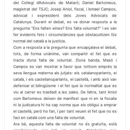
del Col·legi d’Advocats de Mataró; Daniel Bartomeus,
magistrat del TSJC; Josep Aniol, fiscal, i Ismael Campos,
advocat i expresident dels Joves Advocats de
Catalunya. Durant el debat, es va donar resposta a la
pregunta “Ens falten eines? Ens falta voluntat?” i es van
fer evidents fets i circumstàncies que obstaculitzen l’ús
normal del català a la justícia.
Com a resposta a la pregunta que encapçalava el debat,
tots, de forma unànime, van compartir el fet que es
tracta d’una falta de voluntat. D’una banda, Masó i
Campos es van mostrar a favor que tothom emprés la
seva llengua materna als jutjats: els catalanoparlants, el
català, i els castellanoparlants, el castellà, i amb això van
defensar el bilingüisme i el fet que la normalitat que es
viu al carrer es traslladi a les sales. De l’altra, tant Aniol
com Bartomeus deixen de manifest que ni en la fiscalia
ni la judicatura hi ha cap norma que els obligui a emprar
el castellà, però ho fan, i per tant veuen el fet que no es
faci en català com una falta de voluntat.
Ara bé, aquesta falta de voluntat no és gratuïta, està