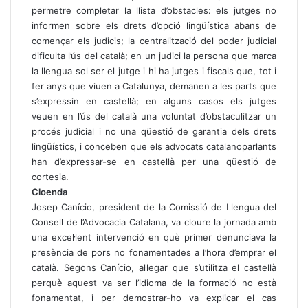
permetre completar la llista d’obstacles: els jutges no
informen sobre els drets d’opció lingüística abans de
començar els judicis; la centralització del poder judicial
dificulta l’ús del català; en un judici la persona que marca
la llengua sol ser el jutge i hi ha jutges i fiscals que, tot i
fer anys que viuen a Catalunya, demanen a les parts que
s’expressin en castellà; en alguns casos els jutges
veuen en l’ús del català una voluntat d’obstaculitzar un
procés judicial i no una qüestió de garantia dels drets
lingüístics, i conceben que els advocats catalanoparlants
han d’expressar-se en castellà per una qüestió de
cortesia.
Cloenda
Josep Canício, president de la Comissió de Llengua del
Consell de l’Advocacia Catalana, va cloure la jornada amb
una excel·lent intervenció en què primer denunciava la
presència de pors no fonamentades a l’hora d’emprar el
català. Segons Canício, al·legar que s’utilitza el castellà
perquè aquest va ser l’idioma de la formació no està
fonamentat, i per demostrar-ho va explicar el cas