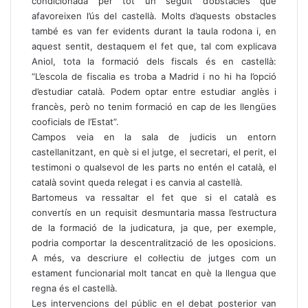
condicionada per tot un seguit d’obstacles que
afavoreixen l’ús del castellà. Molts d’aquests obstacles
també es van fer evidents durant la taula rodona i, en
aquest sentit, destaquem el fet que, tal com explicava
Aniol, tota la formació dels fiscals és en castellà:
“L’escola de fiscalia es troba a Madrid i no hi ha l’opció
d’estudiar català. Podem optar entre estudiar anglès i
francès, però no tenim formació en cap de les llengües
cooficials de l’Estat”.
Campos veia en la sala de judicis un entorn
castellanitzant, en què si el jutge, el secretari, el perit, el
testimoni o qualsevol de les parts no entén el català, el
català sovint queda relegat i es canvia al castellà.
Bartomeus va ressaltar el fet que si el català es
convertís en un requisit desmuntaria massa l’estructura
de la formació de la judicatura, ja que, per exemple,
podria comportar la descentralització de les oposicions.
A més, va descriure el col·lectiu de jutges com un
estament funcionarial molt tancat en què la llengua que
regna és el castellà.
Les intervencions del públic en el debat posterior van