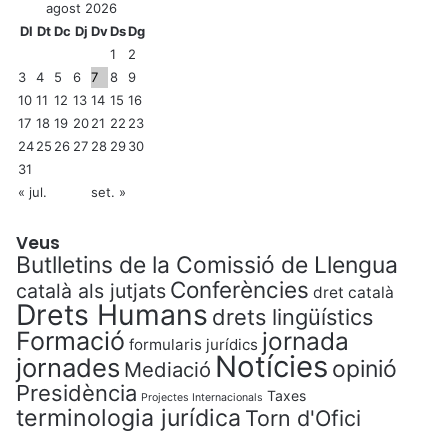
t
agost 2026
í
Dl
Dt
Dc
Dj
Dv
Ds
Dg
c
1
2
i
3
4
5
6
7
8
9
a
10
11
12
13
14
15
16
17
18
19
20
21
22
23
24
25
26
27
28
29
30
31
« jul.
set. »
Veus
Butlletins de la Comissió de Llengua
Conferències
català als jutjats
dret català
Drets Humans
drets lingüístics
Formació
jornada
formularis jurídics
Notícies
jornades
opinió
Mediació
Presidència
Taxes
Projectes Internacionals
terminologia jurídica
Torn d'Ofici