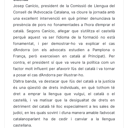
Josep Canício, president de la Comissió de Llengua del
Consell de l’Advocacia Catalana, va cloure la jornada amb
una excel·lent intervenció en què primer denunciava la
presència de pors no fonamentades a l’hora d’emprar el
català. Segons Canício, al·legar que s’utilitza el castellà
perquè aquest va ser l’idioma de la formació no està
fonamentat, i per demostrar-ho va explicar el cas
d’Andorra (on els advocats estudien a Pamplona o
França, però exerceixen en català al Principat). Per
contra, el president sí que va veure la política com un
factor molt influent per afavorir l’ús del català i va tornar
a posar el cas d’Andorra per il·lustrar-ho.
D’altra banda, va destacar que l’ús del català a la justícia
és una qüestió de drets individuals, en què tothom té
dret a emprar la llengua que vulgui, el català o el
castellà, i va matisar que la desigualtat de drets en
detriment del català té lloc especialment a les sales de
judici, en les quals sovint i d’una manera amable l’advocat
catalanoparlant ha de cedir i canviar a la llengua
castellana.