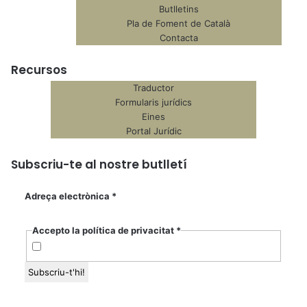
Butlletins
Pla de Foment de Català
Contacta
Recursos
Traductor
Formularis jurídics
Eines
Portal Jurídic
Subscriu-te al nostre butlletí
Adreça electrònica
*
Accepto la política de privacitat
*