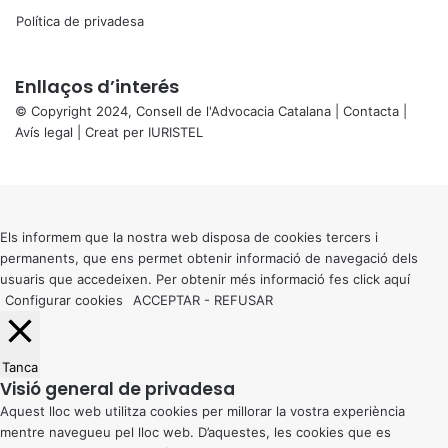
Política de privadesa
Enllaços d’interés
© Copyright 2024, Consell de l'Advocacia Catalana |
Contacta
|
Avís legal
| Creat per
IURISTEL
X
Back
to
top
button
Els informem que la nostra web disposa de cookies tercers i
permanents, que ens permet obtenir informació de navegació dels
usuaris que accedeixen. Per obtenir més informació fes click
aquí
Configurar cookies
ACCEPTAR
-
REFUSAR
Tanca
Visió general de privadesa
Aquest lloc web utilitza cookies per millorar la vostra experiència
mentre navegueu pel lloc web. D’aquestes, les cookies que es