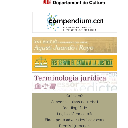
Qui som?
Convenis i plans de treball
Dret lingüístic
Legislació en català
Eines per a advocades i advocats
Premis i jornades