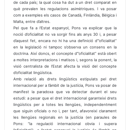
de cada país; la qual cosa ha dut a un dret comparat en
què prevalen les regulacions asimètriques. I va posar
com a exemples els casos de Canadà, Finlàndia, Bèlgica i
Malta, entre d’altres.
Pel que fa a l’Estat espanyol, Pons va explicar que la
noció d’oficialitat no va sorgir fins als anys 30 i, a pesar
d’aquest fet, encara no hi ha una definició d’”oficialitat”
en la legislació ni tampoc s’observa un consens en la
doctrina. Així doncs, el concepte d’”oficialitat” està obert
a moltes interpretacions i matisos i, segons la ponent, la
visió centralista de l’Estat afecta la visió del concepte
d’oficialitat lingüística.
Amb relació als drets lingüístics estipulats pel dret
internacional per a l’àmbit de la justícia, Pons va posar de
manifest la paradoxa que va detectar durant el seu
estudi: a pesar que el dret internacional garanteixi drets
lingüístics per a totes les llengües, independentment
que siguin oficials o no i, per tant, afavoreixi clarament
les llengües regionals en la justícia (en paraules de
Pons: “la regulació internacional obvia i supera