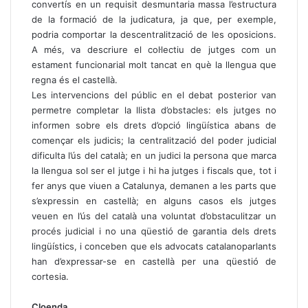
convertís en un requisit desmuntaria massa l’estructura
de la formació de la judicatura, ja que, per exemple,
podria comportar la descentralització de les oposicions.
A més, va descriure el col·lectiu de jutges com un
estament funcionarial molt tancat en què la llengua que
regna és el castellà.
Les intervencions del públic en el debat posterior van
permetre completar la llista d’obstacles: els jutges no
informen sobre els drets d’opció lingüística abans de
començar els judicis; la centralització del poder judicial
dificulta l’ús del català; en un judici la persona que marca
la llengua sol ser el jutge i hi ha jutges i fiscals que, tot i
fer anys que viuen a Catalunya, demanen a les parts que
s’expressin en castellà; en alguns casos els jutges
veuen en l’ús del català una voluntat d’obstaculitzar un
procés judicial i no una qüestió de garantia dels drets
lingüístics, i conceben que els advocats catalanoparlants
han d’expressar-se en castellà per una qüestió de
cortesia.
Cloenda