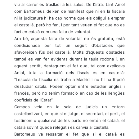
viu al carrer es traslladi a les sales. De l’altra, tant Aniol
com Bartomeus deixen de manifest que ni en la fiscalia
ni la judicatura hi ha cap norma que els obligui a emprar
el castellà, però ho fan, i per tant veuen el fet que no es
faci en català com una falta de voluntat.
Ara bé, aquesta falta de voluntat no és gratuïta, està
condicionada per tot un seguit d’obstacles que
afavoreixen l’ús del castellà. Molts d’aquests obstacles
també es van fer evidents durant la taula rodona i, en
aquest sentit, destaquem el fet que, tal com explicava
Aniol, tota la formació dels fiscals és en castellà:
“L’escola de fiscalia es troba a Madrid i no hi ha l’opció
d’estudiar català. Podem optar entre estudiar anglès i
francès, però no tenim formació en cap de les llengües
cooficials de l’Estat”.
Campos veia en la sala de judicis un entorn
castellanitzant, en què si el jutge, el secretari, el perit, el
testimoni o qualsevol de les parts no entén el català, el
català sovint queda relegat i es canvia al castellà.
Bartomeus va ressaltar el fet que si el català es