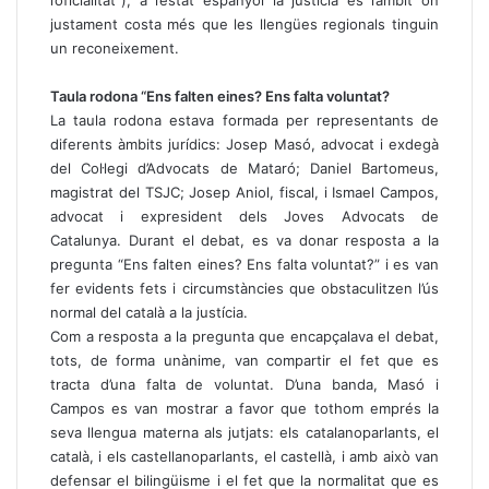
l’oficialitat”), a l’estat espanyol la justícia és l’àmbit on
justament costa més que les llengües regionals tinguin
un reconeixement.
Taula rodona “Ens falten eines? Ens falta voluntat?
La taula rodona estava formada per representants de
diferents àmbits jurídics: Josep Masó, advocat i exdegà
del Col·legi d’Advocats de Mataró; Daniel Bartomeus,
magistrat del TSJC; Josep Aniol, fiscal, i Ismael Campos,
advocat i expresident dels Joves Advocats de
Catalunya. Durant el debat, es va donar resposta a la
pregunta “Ens falten eines? Ens falta voluntat?” i es van
fer evidents fets i circumstàncies que obstaculitzen l’ús
normal del català a la justícia.
Com a resposta a la pregunta que encapçalava el debat,
tots, de forma unànime, van compartir el fet que es
tracta d’una falta de voluntat. D’una banda, Masó i
Campos es van mostrar a favor que tothom emprés la
seva llengua materna als jutjats: els catalanoparlants, el
català, i els castellanoparlants, el castellà, i amb això van
defensar el bilingüisme i el fet que la normalitat que es