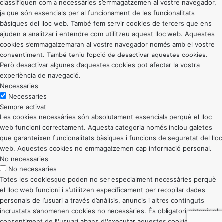
classifiquen com a necessàries s’emmagatzemen al vostre navegador,
ja que són essencials per al funcionament de les funcionalitats
bàsiques del lloc web. També fem servir cookies de tercers que ens
ajuden a analitzar i entendre com utilitzeu aquest lloc web. Aquestes
cookies s’emmagatzemaran al vostre navegador només amb el vostre
consentiment. També teniu l’opció de desactivar aquestes cookies.
Però desactivar algunes d’aquestes cookies pot afectar la vostra
experiència de navegació.
Necessaries
Necessaries
Sempre activat
Les cookies necessàries són absolutament essencials perquè el lloc
web funcioni correctament. Aquesta categoria només inclou galetes
que garanteixen funcionalitats bàsiques i funcions de seguretat del lloc
web. Aquestes cookies no emmagatzemen cap informació personal.
No necessaries
No necessaries
Totes les cookiesque poden no ser especialment necessàries perquè
el lloc web funcioni i s’utilitzen específicament per recopilar dades
personals de l’usuari a través d’anàlisis, anuncis i altres continguts
incrustats s’anomenen cookies no necessàries. És obligatori obtenir el
consentiment de l\'usuari abans d\'executar aquestes cookies al vostre