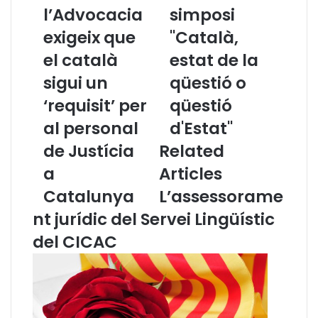
l’Advocacia
simposi
o
e
n
n
exigeix que
"Català,
s
o
e
el català
v
estat de la
l
e
sigui un
qüestió o
l
m
d
b
‘requisit’ per
qüestió
e
r
al personal
d'Estat"
l
e
’
:
de Justícia
Related
A
s
a
Articles
d
i
v
m
Catalunya
L’assessorame
o
p
nt jurídic del Servei Lingüístic
c
o
a
s
del CICAC
c
i
i
"
a
C
e
a
x
t