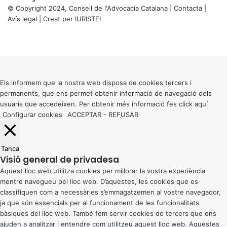
© Copyright 2024, Consell de l'Advocacia Catalana |
Contacta
|
Avís legal
| Creat per
IURISTEL
X
Facebook
X
WhatsApp
Telegram
Viber
Back
to
top
button
Els informem que la nostra web disposa de cookies tercers i
permanents, que ens permet obtenir informació de navegació dels
usuaris que accedeixen. Per obtenir més informació fes click
aquí
Configurar cookies
ACCEPTAR
-
REFUSAR
Tanca
Visió general de privadesa
Aquest lloc web utilitza cookies per millorar la vostra experiència
mentre navegueu pel lloc web. D’aquestes, les cookies que es
classifiquen com a necessàries s’emmagatzemen al vostre navegador,
ja que són essencials per al funcionament de les funcionalitats
bàsiques del lloc web. També fem servir cookies de tercers que ens
ajuden a analitzar i entendre com utilitzeu aquest lloc web. Aquestes