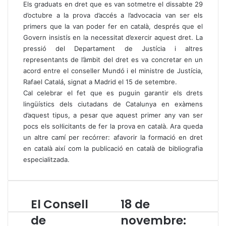
Els graduats en dret que es van sotmetre el dissabte 29
d’octubre a la prova d’accés a l’advocacia van ser els
primers que la van poder fer en català, després que el
Govern insistís en la necessitat d’exercir aquest dret. La
pressió del Departament de Justícia i altres
representants de l’àmbit del dret es va concretar en un
acord entre el conseller Mundó i el ministre de Justícia,
Rafael Catalá, signat a Madrid el 15 de setembre.
Cal celebrar el fet que es puguin garantir els drets
lingüístics dels ciutadans de Catalunya en exàmens
d’aquest tipus, a pesar que aquest primer any van ser
pocs els sol·licitants de fer la prova en català. Ara queda
un altre camí per recórrer: afavorir la formació en dret
en català així com la publicació en català de bibliografia
especialitzada.
El Consell
18 de
E
1
l
8
de
novembre:
C
d