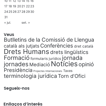
10
11
12
13
14
15
16
17
18
19
20
21
22
23
24
25
26
27
28
29
30
31
« jul.
set. »
Veus
Butlletins de la Comissió de Llengua
Conferències
català als jutjats
dret català
Drets Humans
drets lingüístics
Formació
jornada
formularis jurídics
Notícies
jornades
opinió
Mediació
Presidència
Taxes
Projectes Internacionals
terminologia jurídica
Torn d'Ofici
Segueix-nos
Enllaços d’interés