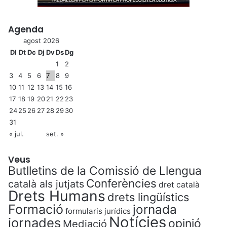
Agenda
agost 2026
Dl
Dt
Dc
Dj
Dv
Ds
Dg
1
2
3
4
5
6
7
8
9
10
11
12
13
14
15
16
17
18
19
20
21
22
23
24
25
26
27
28
29
30
31
« jul.
set. »
Veus
Butlletins de la Comissió de Llengua
Conferències
català als jutjats
dret català
Drets Humans
drets lingüístics
Formació
jornada
formularis jurídics
Notícies
jornades
opinió
Mediació