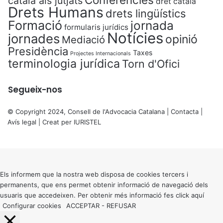
català als jutjats
dret català
Drets Humans
drets lingüístics
Formació
jornada
formularis jurídics
Notícies
jornades
opinió
Mediació
Presidència
Taxes
Projectes Internacionals
terminologia jurídica
Torn d'Ofici
Segueix-nos
© Copyright 2024, Consell de l'Advocacia Catalana |
Contacta
|
Avís legal
| Creat per
IURISTEL
X
Back
to
top
button
Els informem que la nostra web disposa de cookies tercers i
permanents, que ens permet obtenir informació de navegació dels
usuaris que accedeixen. Per obtenir més informació fes click
aquí
Configurar cookies
ACCEPTAR
-
REFUSAR