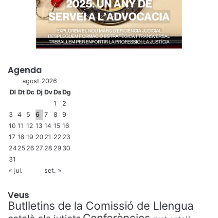
Agenda
agost 2026
Dl
Dt
Dc
Dj
Dv
Ds
Dg
1
2
3
4
5
6
7
8
9
10
11
12
13
14
15
16
17
18
19
20
21
22
23
24
25
26
27
28
29
30
31
« jul.
set. »
Veus
Butlletins de la Comissió de Llengua
Conferències