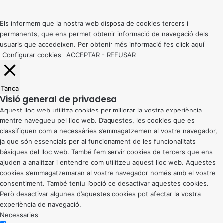
to
top
button
Els informem que la nostra web disposa de cookies tercers i
permanents, que ens permet obtenir informació de navegació dels
usuaris que accedeixen. Per obtenir més informació fes click
aquí
Configurar cookies
ACCEPTAR
-
REFUSAR
Tanca
Visió general de privadesa
Aquest lloc web utilitza cookies per millorar la vostra experiència
mentre navegueu pel lloc web. D’aquestes, les cookies que es
classifiquen com a necessàries s’emmagatzemen al vostre navegador,
ja que són essencials per al funcionament de les funcionalitats
bàsiques del lloc web. També fem servir cookies de tercers que ens
ajuden a analitzar i entendre com utilitzeu aquest lloc web. Aquestes
cookies s’emmagatzemaran al vostre navegador només amb el vostre
consentiment. També teniu l’opció de desactivar aquestes cookies.
Però desactivar algunes d’aquestes cookies pot afectar la vostra
experiència de navegació.
Necessaries