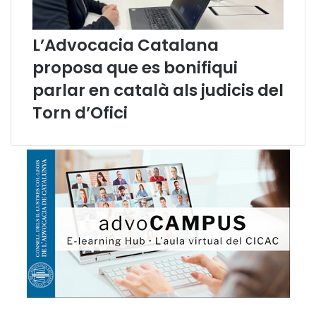
x
e
n
L’Advocacia Catalana
e
proposa que es bonifiqui
n
m
parlar en català als judicis del
à
Torn d’Ofici
x
i
m
s
h
i
s
t
ò
r
i
c
s