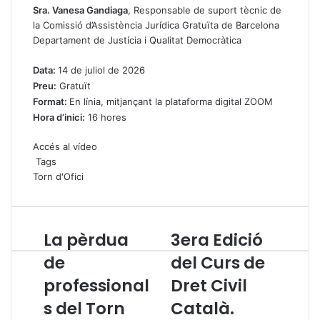
Sra. Vanesa Gandiaga
, Responsable de suport tècnic de
la Comissió d’Assistència Jurídica Gratuïta de Barcelona
Departament de Justícia i Qualitat Democràtica
Data:
14 de juliol de 2026
Preu:
Gratuït
Format:
En línia, mitjançant la plataforma digital ZOOM
Hora d’inici:
16 hores
Accés al vídeo
Tags
Torn d'Ofici
La pèrdua
3era Edició
L
3
a
e
de
del Curs de
p
r
professional
Dret Civil
è
a
r
E
s del Torn
Català.
d
d