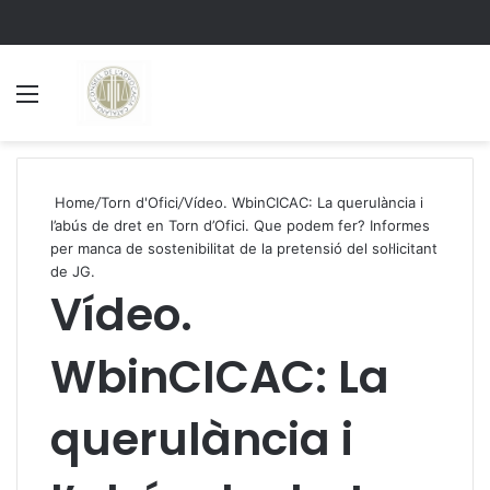
Menu
S
Home
/
Torn d'Ofici
/
Vídeo. WbinCICAC: La querulància i
l’abús de dret en Torn d’Ofici. Que podem fer? Informes
per manca de sostenibilitat de la pretensió del sol·licitant
de JG.
Vídeo.
WbinCICAC: La
querulància i