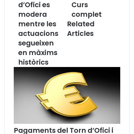
u
d’Ofici es
i
Curs
a
c
modera
complet
d
i
e
ó
mentre les
Related
p
d
actuacions
Articles
r
e
o
l
segueixen
f
C
en màxims
e
u
s
r
històrics
s
s
i
d
o
e
n
D
a
r
l
e
s
t
d
C
e
i
l
v
Pagaments del Torn d’Ofici i
T
i