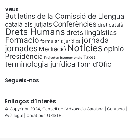
Veus
Butlletins de la Comissió de Llengua
Conferències
català als jutjats
dret català
Drets Humans
drets lingüístics
Formació
jornada
formularis jurídics
Notícies
jornades
opinió
Mediació
Presidència
Taxes
Projectes Internacionals
terminologia jurídica
Torn d'Ofici
Segueix-nos
Enllaços d’interés
© Copyright 2024, Consell de l'Advocacia Catalana |
Contacta
|
Avís legal
| Creat per
IURISTEL
X
Facebook
X
WhatsApp
Telegram
Viber
Back