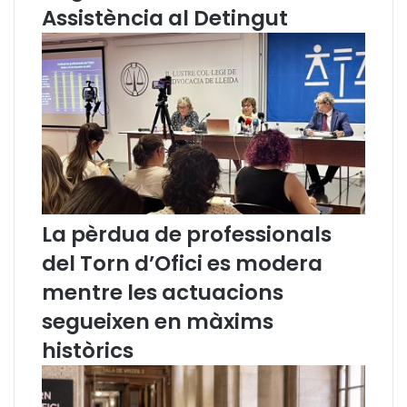
o
l
Assistència al Detingut
r
C
n
a
d
t
’
a
O
l
f
à
i
.
c
C
i
u
e
r
s
s
La pèrdua de professionals
m
c
o
o
del Torn d’Ofici es modera
d
m
mentre les actuacions
e
p
r
l
segueixen en màxims
a
e
històrics
m
t
e
n
t