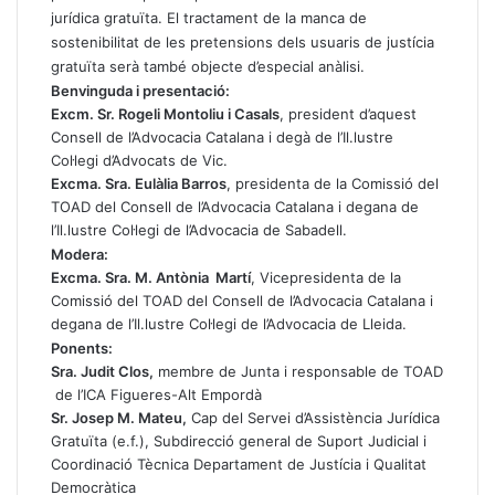
jurídica gratuïta. El tractament de la manca de
sostenibilitat de les pretensions dels usuaris de justícia
gratuïta serà també objecte d’especial anàlisi.
Benvinguda i presentació:
Excm. Sr. Rogeli Montoliu i Casals
, president d’aquest
Consell de l’Advocacia Catalana i degà de l’Il.lustre
Col·legi d’Advocats de Vic.
Excma. Sra. Eulàlia Barros
, presidenta de la Comissió del
TOAD del Consell de l’Advocacia Catalana i degana de
l’Il.lustre Col·legi de l’Advocacia de Sabadell.
Modera:
Excma. Sra. M. Antònia Martí
, Vicepresidenta de la
Comissió del TOAD del Consell de l’Advocacia Catalana i
degana de l’Il.lustre Col·legi de l’Advocacia de Lleida.
Ponents:
Sra. Judit Clos,
membre de Junta i responsable de TOAD
de l’ICA Figueres-Alt Empordà
Sr. Josep M. Mateu,
Cap del Servei d’Assistència Jurídica
Gratuïta (e.f.), Subdirecció general de Suport Judicial i
Coordinació Tècnica Departament de Justícia i Qualitat
Democràtica