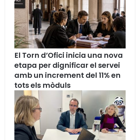
r
e
l
e
s
a
c
t
El Torn d’Ofici inicia una nova
u
etapa per dignificar el servei
a
c
amb un increment del 11% en
i
tots els mòduls
o
n
s
s
e
g
u
e
i