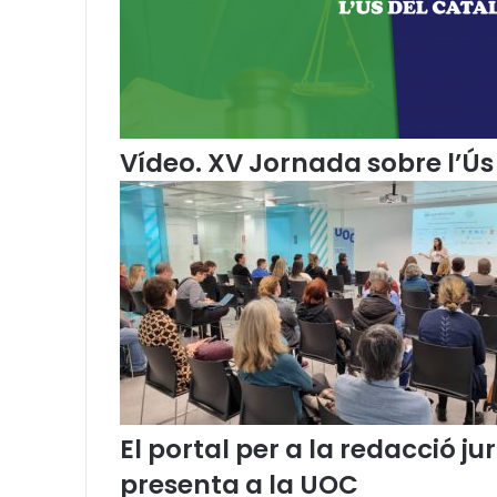
s
t
r
o
b
a
e
Vídeo. XV Jornada sobre l’Ús 
n
l
í
n
i
a
El portal per a la redacció 
presenta a la UOC