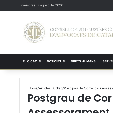
Divendres, 7 agost de 2026
EL CICAC
NOTÍCIES
DRETS HUMANS
SERVEI
Home
/
Articles Butlletí
/
Postgrau de Correcció i Assess
Postgrau de Corr
Assessorament L