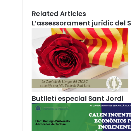
i
p
m
a
c
E
Related Articles
c
m
L’assessorament jurídic del S
i
a
o
i
n
l
a
r
i
d
e
b
o
m
b
e
Butlletí especial Sant Jordi
r
s
j
a
e