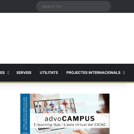
X
Search
for
EES
SERVEIS
UTILITATS
PROJECTES INTERNACIONALS