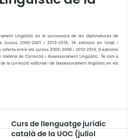
rament Lingüístic és la successora de les diplomatures de
els cursos 2000-2001 i 2013-2014, 14 edicions en total) i
s (oferta entre els cursos 2005-2006 i 2013-2014, 9 edicions
 en matèria de Correcció i Assessorament Lingüístic. Té com a
l de la correcció editorial i de l’assessorament lingüístic en els
Curs de llenguatge jurídic
C
u
català de la UOC (juliol
r