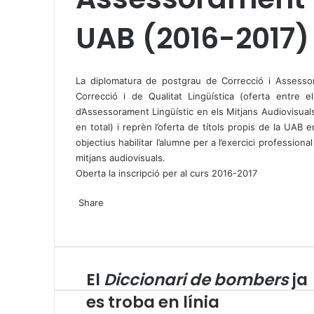
UAB (2016-2017)
X
W
T
h
e
La diplomatura de postgrau de Correcció i Assesso
a
l
Correcció i de Qualitat Lingüística (oferta entre 
t
e
d’Assessorament Lingüístic en els Mitjans Audiovisual
s
g
en total) i reprèn l’oferta de títols propis de la UAB
A
r
objectius habilitar l’alumne per a l’exercici professiona
p
a
mitjans audiovisuals.
p
m
Oberta la inscripció per al curs 2016-2017
X
W
T
Share
h
e
X
a
l
W
T
S
P
t
e
h
e
h
r
s
g
a
l
a
i
A
r
t
e
r
n
El
Diccionari de bombers
ja
E
p
a
s
g
e
t
l
p
m
A
r
v
es troba en línia
D
p
a
i