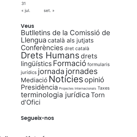
31
« jul.
set. »
Veus
Butlletins de la Comissió de
Llengua
català als jutjats
Conferències
dret català
Drets Humans
drets
Formació
lingüístics
formularis
jornades
jornada
jurídics
Notícies
opinió
Mediació
Presidència
Taxes
Projectes Internacionals
terminologia jurídica
Torn
d'Ofici
Segueix-nos