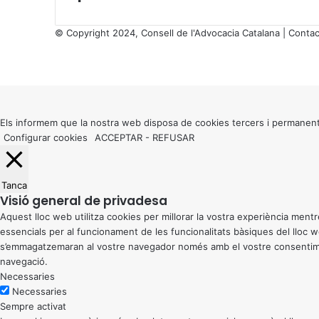
© Copyright 2024, Consell de l'Advocacia Catalana |
Contac
X
Facebook
X
WhatsApp
Telegram
Viber
Back
to
top
button
Els informem que la nostra web disposa de cookies tercers i permanent
Configurar cookies
ACCEPTAR
-
REFUSAR
Tanca
Visió general de privadesa
Aquest lloc web utilitza cookies per millorar la vostra experiència me
essencials per al funcionament de les funcionalitats bàsiques del lloc
s’emmagatzemaran al vostre navegador només amb el vostre consentiment
navegació.
Necessaries
Necessaries
Sempre activat