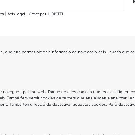
6
)
ta
|
Avís legal
| Creat per
IURISTEL
s, que ens permet obtenir informació de navegació dels usuaris que ac
ntre navegueu pel lloc web. D’aquestes, les cookies que es classifiquen
 web. També fem servir cookies de tercers que ens ajuden a analitzar i 
. També teniu l’opció de desactivar aquestes cookies. Però desactivar