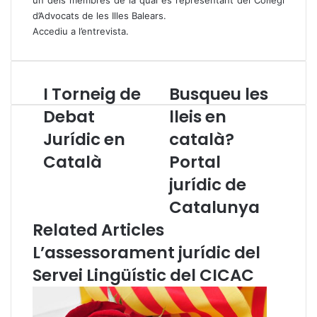
un dels membres de la qual és representant del Col·legi
d’Advocats de les Illes Balears.
Accediu a l’entrevista
.
I Torneig de
Busqueu les
I
B
T
u
Debat
lleis en
o
s
Jurídic en
català?
r
q
n
u
Català
Portal
e
e
i
u
jurídic de
g
l
Catalunya
d
e
e
s
Related Articles
D
l
L’assessorament jurídic del
e
l
b
e
Servei Lingüístic del CICAC
a
i
t
s
J
e