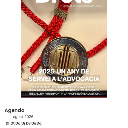
Agenda
agost 2026
Dl
Dt
Dc
Dj
Dv
Ds
Dg