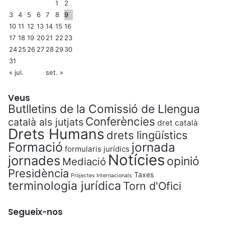
1
2
3
4
5
6
7
8
9
10
11
12
13
14
15
16
17
18
19
20
21
22
23
24
25
26
27
28
29
30
31
« jul.
set. »
Veus
Butlletins de la Comissió de Llengua
Conferències
català als jutjats
dret català
Drets Humans
drets lingüístics
Formació
jornada
formularis jurídics
Notícies
jornades
opinió
Mediació
Presidència
Taxes
Projectes Internacionals
terminologia jurídica
Torn d'Ofici
Segueix-nos