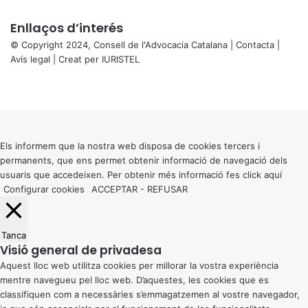
Enllaços d’interés
© Copyright 2024, Consell de l'Advocacia Catalana |
Contacta
|
Avís legal
| Creat per
IURISTEL
X
Facebook
X
WhatsApp
Telegram
Viber
Back
to
top
button
Els informem que la nostra web disposa de cookies tercers i
permanents, que ens permet obtenir informació de navegació dels
usuaris que accedeixen. Per obtenir més informació fes click
aquí
Configurar cookies
ACCEPTAR
-
REFUSAR
Tanca
Visió general de privadesa
Aquest lloc web utilitza cookies per millorar la vostra experiència
mentre navegueu pel lloc web. D’aquestes, les cookies que es
classifiquen com a necessàries s’emmagatzemen al vostre navegador,