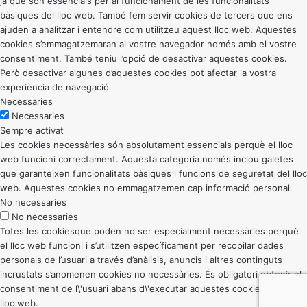
ja que són essencials per al funcionament de les funcionalitats
bàsiques del lloc web. També fem servir cookies de tercers que ens
ajuden a analitzar i entendre com utilitzeu aquest lloc web. Aquestes
cookies s’emmagatzemaran al vostre navegador només amb el vostre
consentiment. També teniu l’opció de desactivar aquestes cookies.
Però desactivar algunes d’aquestes cookies pot afectar la vostra
experiència de navegació.
Necessaries
Necessaries
Sempre activat
Les cookies necessàries són absolutament essencials perquè el lloc
web funcioni correctament. Aquesta categoria només inclou galetes
que garanteixen funcionalitats bàsiques i funcions de seguretat del lloc
web. Aquestes cookies no emmagatzemen cap informació personal.
No necessaries
No necessaries
Totes les cookiesque poden no ser especialment necessàries perquè
el lloc web funcioni i s’utilitzen específicament per recopilar dades
personals de l’usuari a través d’anàlisis, anuncis i altres continguts
incrustats s’anomenen cookies no necessàries. És obligatori obtenir el
consentiment de l\'usuari abans d\'executar aquestes cookies al vostre
lloc web.