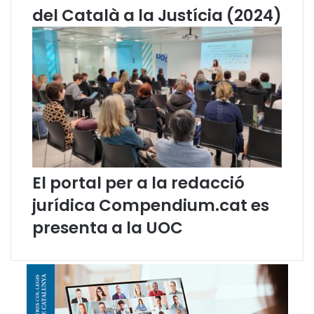
d
del Català a la Justícia (2024)
e
C
a
t
a
l
u
n
y
a
El portal per a la redacció
jurídica Compendium.cat es
presenta a la UOC