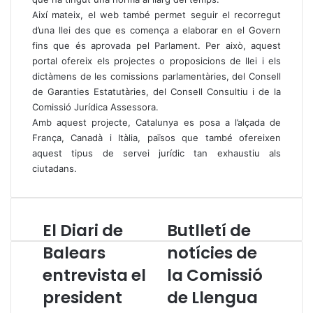
Així mateix, el web també permet seguir el recorregut
d’una llei des que es comença a elaborar en el Govern
fins que és aprovada pel Parlament. Per això, aquest
portal ofereix els projectes o proposicions de llei i els
dictàmens de les comissions parlamentàries, del Consell
de Garanties Estatutàries, del Consell Consultiu i de la
Comissió Jurídica Assessora.
Amb aquest projecte, Catalunya es posa a l’alçada de
França, Canadà i Itàlia, països que també ofereixen
aquest tipus de servei jurídic tan exhaustiu als
ciutadans.
El Diari de
Butlletí de
E
B
l
u
Balears
notícies de
D
t
entrevista el
la Comissió
i
l
a
l
president
de Llengua
r
e