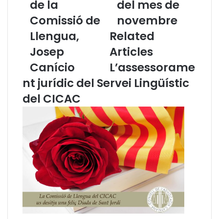
i
de la
t
del mes de
d
í
Comissió de
novembre
e
d
B
e
Llengua,
Related
a
n
Josep
Articles
l
o
e
t
Canício
L’assessorame
a
í
nt jurídic del Servei Lingüístic
r
c
s
i
del CICAC
e
e
n
s
t
d
r
e
e
l
v
a
i
C
s
o
t
m
a
i
e
s
l
s