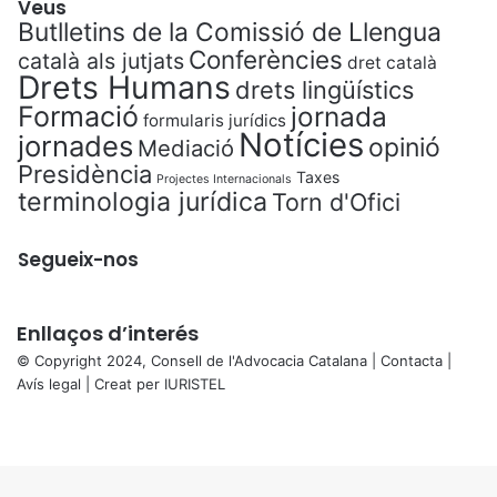
Veus
Butlletins de la Comissió de Llengua
Conferències
català als jutjats
dret català
Drets Humans
drets lingüístics
Formació
jornada
formularis jurídics
Notícies
jornades
opinió
Mediació
Presidència
Taxes
Projectes Internacionals
terminologia jurídica
Torn d'Ofici
Segueix-nos
Enllaços d’interés
© Copyright 2024, Consell de l'Advocacia Catalana |
Contacta
|
Avís legal
| Creat per
IURISTEL
X
Facebook
X
WhatsApp
Telegram
Viber
Back
to