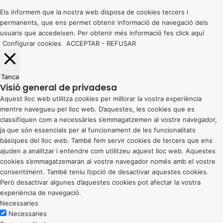
top
button
Els informem que la nostra web disposa de cookies tercers i
permanents, que ens permet obtenir informació de navegació dels
usuaris que accedeixen. Per obtenir més informació fes click
aquí
Configurar cookies
ACCEPTAR
-
REFUSAR
Tanca
Visió general de privadesa
Aquest lloc web utilitza cookies per millorar la vostra experiència
mentre navegueu pel lloc web. D’aquestes, les cookies que es
classifiquen com a necessàries s’emmagatzemen al vostre navegador,
ja que són essencials per al funcionament de les funcionalitats
bàsiques del lloc web. També fem servir cookies de tercers que ens
ajuden a analitzar i entendre com utilitzeu aquest lloc web. Aquestes
cookies s’emmagatzemaran al vostre navegador només amb el vostre
consentiment. També teniu l’opció de desactivar aquestes cookies.
Però desactivar algunes d’aquestes cookies pot afectar la vostra
experiència de navegació.
Necessaries
Necessaries