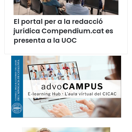
d
v
e
e
L
m
El portal per a la redacció
l
b
e
r
jurídica Compendium.cat es
n
e
presenta a la UOC
g
u
a
,
J
o
s
e
p
C
a
n
í
c
i