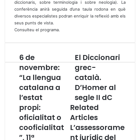
diccionaris, sobre terminologia i sobre neologia). La
conferència anirà seguida d’una taula rodona en què
diversos especialistes podran enriquir la reflexió amb els
seus punts de vista.
Consulteu el programa
.
6 de
El Diccionari
6
E
d
l
novembre:
grec-
e
D
“La llengua
català.
n
i
o
c
catalana a
D’Homer al
v
c
e
l’estat
i
segle II dC
m
o
propi:
Related
b
n
r
a
oficialitat o
Articles
e
r
cooficialitat
L’assessorame
:
i
“
g
”, 11ª
nt jurídic del