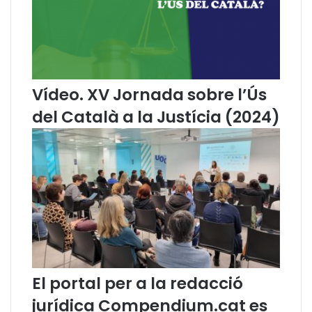
t
g
a
l
t
e
p
I
r
I
o
d
Vídeo. XV Jornada sobre l’Ús
p
C
del Català a la Justícia (2024)
i
:
o
f
i
c
i
a
l
i
t
a
El portal per a la redacció
t
jurídica Compendium.cat es
o