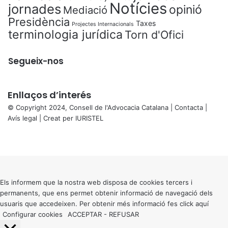
Notícies
jornades
opinió
Mediació
Presidència
Taxes
Projectes Internacionals
terminologia jurídica
Torn d'Ofici
Segueix-nos
Enllaços d’interés
© Copyright 2024, Consell de l'Advocacia Catalana |
Contacta
|
Avís legal
| Creat per
IURISTEL
X
Facebook
X
WhatsApp
Telegram
Viber
Back
to
top
button
Els informem que la nostra web disposa de cookies tercers i
permanents, que ens permet obtenir informació de navegació dels
usuaris que accedeixen. Per obtenir més informació fes click
aquí
Configurar cookies
ACCEPTAR
-
REFUSAR