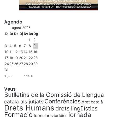
Agenda
agost 2026
Dl
Dt
Dc
Dj
Dv
Ds
Dg
1
2
3
4
5
6
7
8
9
10
11
12
13
14
15
16
17
18
19
20
21
22
23
24
25
26
27
28
29
30
31
« jul.
set. »
Veus
Butlletins de la Comissió de Llengua
Conferències
català als jutjats
dret català
Drets Humans
drets lingüístics
Formació
jornada
formularis jurídics